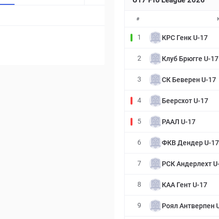
U17 Pro League 2026
#
1
КРС Генк U-17
2
Клуб Брюгге U-17
3
СК Беверен U-17
4
Беерсхот U-17
5
РААЛ U-17
6
ФКВ Дендер U-17
7
РСК Андерлехт U
8
КАА Гент U-17
9
Роял Антверпен 