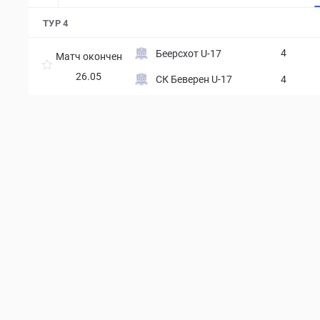
ТУР 4
4
Беерсхот U-17
Матч окончен
26.05
СК Беверен U-17
4