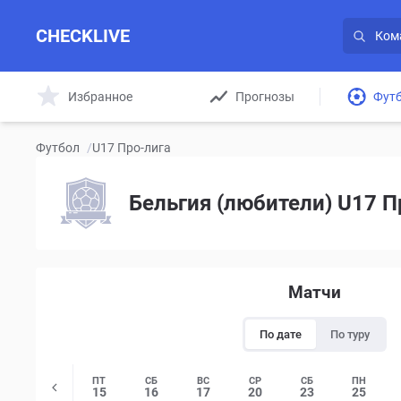
CHECKLIVE
Избранное
Прогнозы
Фут
Футбол
/
U17 Про-лига
Бельгия (любители) U17 П
Матчи
По дате
По туру
ПТ
СБ
ВС
СР
СБ
ПН
15
16
17
20
23
25