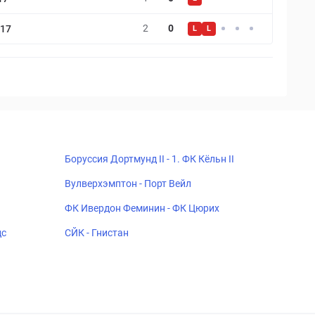
2
0
-17
L
L
Боруссия Дортмунд II - 1. ФК Кёльн II
Вулверхэмптон - Порт Вейл
ФК Ивердон Феминин - ФК Цюрих
дс
СЙК - Гнистан