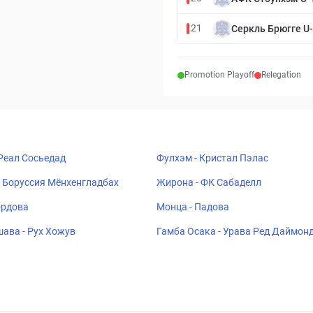
21
Серкль Брюгге U
Promotion Playoff
Relegation
 Реал Сосьедад
Фулхэм - Кристал Пэлас
 Боруссия Мёнхенгладбах
Жирона - ФК Сабаделл
ордова
Монца - Падова
ава - Рух Хожув
Гамба Осака - Урава Ред Даймон