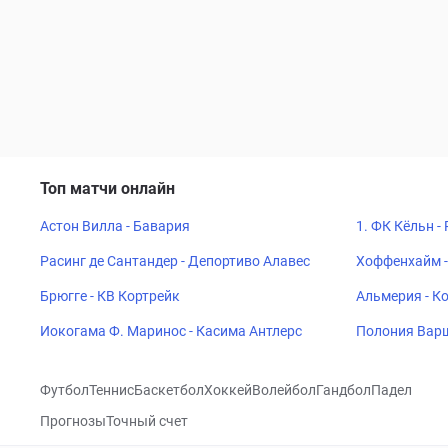
Топ матчи онлайн
Астон Вилла - Бавария
1. ФК Кёльн -
Расинг де Сантандер - Депортиво Алавес
Хоффенхайм -
Брюгге - КВ Кортрейк
Альмерия - К
Иокогама Ф. Маринос - Касима Антлерс
Полония Варш
Футбол
Теннис
Баскетбол
Хоккей
Волейбол
Гандбол
Падел
Прогнозы
Точный счет