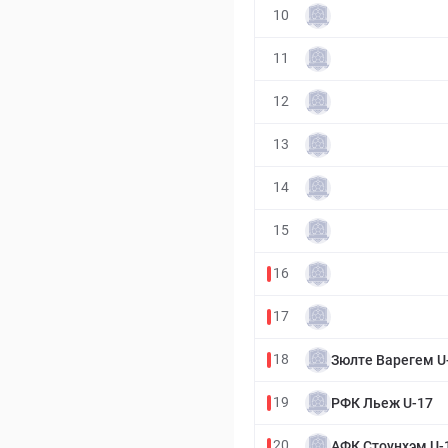
10
11
12
13
14
15
16
17
18
Зюлте Варегем U
19
РФК Льеж U-17
20
АФК Стоунхэм U-