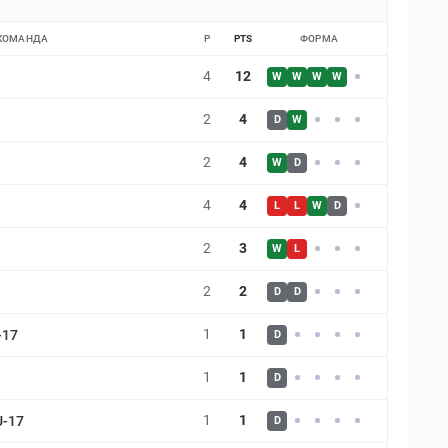
КОМАНДА
P
PTS
ФОРМА
4
12
W
W
W
W
2
4
D
W
2
4
W
D
4
4
L
L
W
D
2
3
W
L
2
2
D
D
1
1
-17
D
1
1
D
1
1
U-17
D