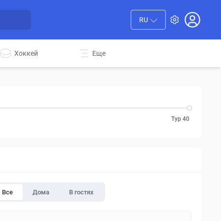
RU
Хоккей
Еще
Тур 40
Все
Дома
В гостях