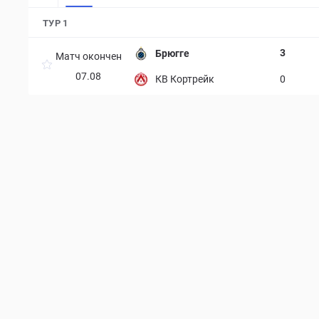
ТУР 1
3
Брюгге
Матч окончен
07.08
КВ Кортрейк
0