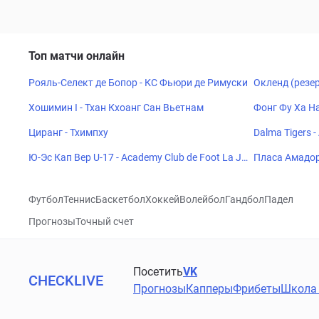
Топ матчи онлайн
Рояль-Селект де Бопор - КС Фьюри де Римуски
Окленд (резер
Хошимин I - Тхан Кхоанг Сан Вьетнам
Фонг Фу Ха На
Циранг - Тхимпху
Dalma Tigers -
Ю-Эс Кап Вер U-17 - Academy Club de Foot La Jo
Пласа Амадор
ie U17
Футбол
Теннис
Баскетбол
Хоккей
Волейбол
Гандбол
Падел
Прогнозы
Точный счет
Посетить
VK
CHECKLIVE
Прогнозы
Капперы
Фрибеты
Школа 