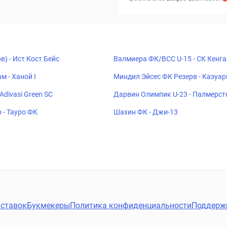
в) - Ист Кост Бейс
Валмиера ФК/ВСС U-15 - СК Кенга
илс U-15
м - Ханой I
Миндил Эйсес ФК Резерв - Казуар
 Adivasi Green SC
Дарвин Олимпик U-23 - Палмерст
К U-23
 - Тауро ФК
Шахин ФК - Джи-13
ставок
Букмекеры
Политика конфиденциальности
Поддерж