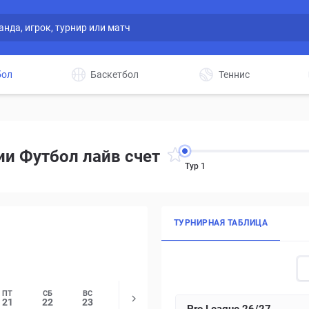
бол
Баскетбол
Теннис
ии Футбол лайв счет
Тур 1
ТУРНИРНАЯ ТАБЛИЦА
ПТ
СБ
ВС
ПТ
СБ
ВС
СР
ЧТ
21
22
23
28
29
30
2
3