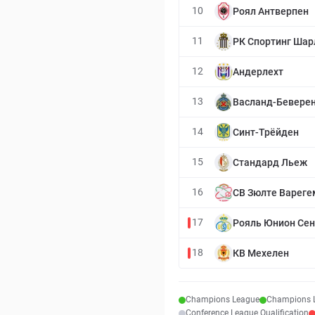
10
Роял Антверпен
11
РК Спортинг Шар
12
Андерлехт
13
Васланд-Бевере
14
Синт-Трёйден
15
Стандард Льеж
16
СВ Зюлте Вареге
17
Рояль Юнион Се
18
КВ Мехелен
Champions League
Champions L
Conference League Qualification