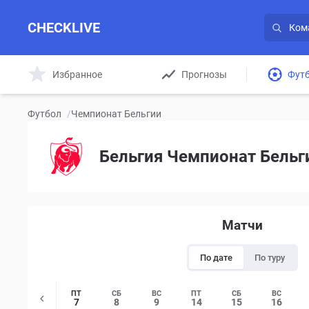
CHECKLIVE
Избранное
Прогнозы
Фут
Футбол
/
Чемпионат Бельгии
Бельгия Чемпионат Бельг
Матчи
По дате
По туру
ПТ
СБ
ВС
ПТ
СБ
ВС
7
8
9
14
15
16