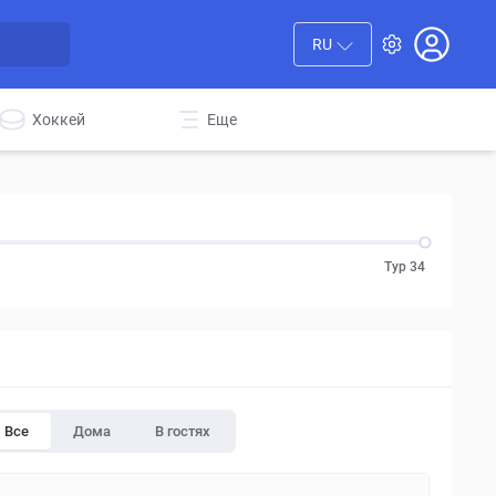
RU
Хоккей
Еще
Тур 34
Все
Дома
В гостях
ПТ
СБ
ВС
ПТ
СБ
ВС
ПТ
СБ
4
5
6
11
12
13
18
19