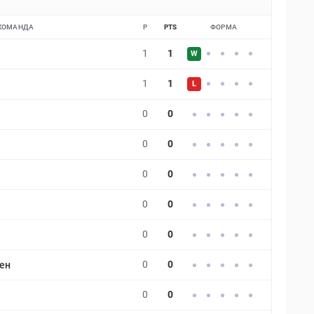
КОМАНДА
P
PTS
ФОРМА
1
1
W
1
1
L
0
0
0
0
0
0
0
0
0
0
0
0
ен
0
0