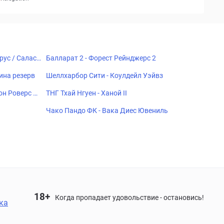
рус / Саласп
Балларат 2 - Форест Рейнджерс 2
ина резерв
Шеллхарбор Сити - Коулдейл Уэйвз
он Роверс Ф
ТНГ Тхай Нгуен - Ханой II
Чако Пандо ФК - Вака Диес Ювениль
18+
Когда пропадает удовольствие - остановись!
ка