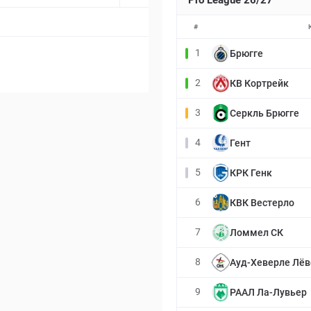
Pro League 26/27
#
1
Брюгге
2
КВ Кортрейк
3
Серкль Брюгге
4
Гент
5
КРК Генк
6
КВК Вестерло
7
Ломмел СК
8
Ауд-Хеверле Лёв
9
РААЛ Ла-Лувьер