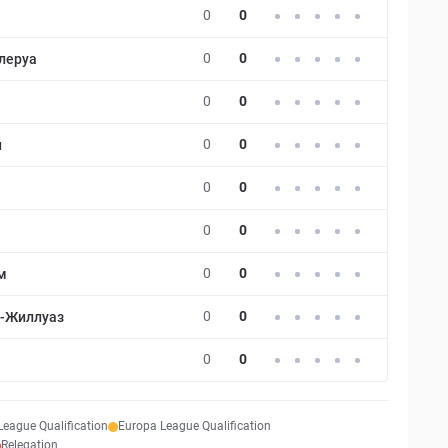
0
0
0
0
леруа
0
0
0
0
н
0
0
0
0
0
0
м
0
0
н-Жиллуаз
0
0
eague Qualification
Europa League Qualification
Relegation