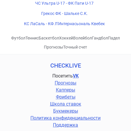
ЧС Ультра U-17 - ФК Пати U-17
Грекос ФК - Шальке С.К.
КС ЛаСаль - КФ Л'Интернасьональ Квебек
Футбол
Теннис
Баскетбол
Хоккей
Волейбол
Гандбол
Падел
Прогнозы
Точный счет
CHECKLIVE
Посетить
VK
Прогнозы
Капперы
Фрибеты
Школа ставок
Букмекеры
Политика конфиденциальности
Поддержка