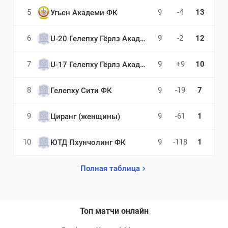
5
9
-4
13
Угьен Академи ФК
6
9
-2
12
U-20 Гелепху Гёрлз Академи
7
9
+9
10
U-17 Гелепху Гёрлз Академи
8
9
-19
7
Гелепху Сити ФК
9
9
-61
1
Циранг (женщины)
10
9
-118
1
ЮТД Пхунчолинг ФК
Полная таблица
Топ матчи онлайн