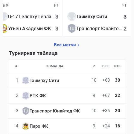
Тур 9
FT
FT
3
3
U-17 Гелепху Гёрлз Академи
Тхимпху Сити
3
2
Угьен Академи ФК
Транспорт Юнайтед ФК
Все матчи
Турнирная таблица
#
КОМАНДА
P
DIFF
PTS
1
10
+68
30
Тхимпху Сити
2
9
+67
22
РТК ФК
3
10
+36
20
Транспорт Юнайтед ФК
4
9
+24
16
Паро ФК