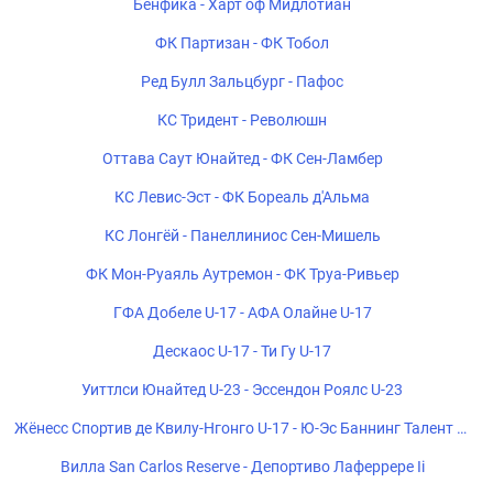
Бенфика - Харт оф Мидлотиан
ФК Партизан - ФК Тобол
Ред Булл Зальцбург - Пафос
КС Тридент - Революшн
Оттава Саут Юнайтед - ФК Сен-Ламбер
КС Левис-Эст - ФК Бореаль д'Альма
КС Лонгёй - Панеллиниос Сен-Мишель
ФК Мон-Руаяль Аутремон - ФК Труа-Ривьер
ГФА Добеле U-17 - АФА Олайне U-17
Дескаос U-17 - Ти Гу U-17
Уиттлси Юнайтед U-23 - Эссендон Роялс U-23
Жёнесс Спортив де Квилу-Нгонго U-17 - Ю-Эс Баннинг Талент U-
17
Вилла San Carlos Reserve - Депортиво Лаферрере Ii