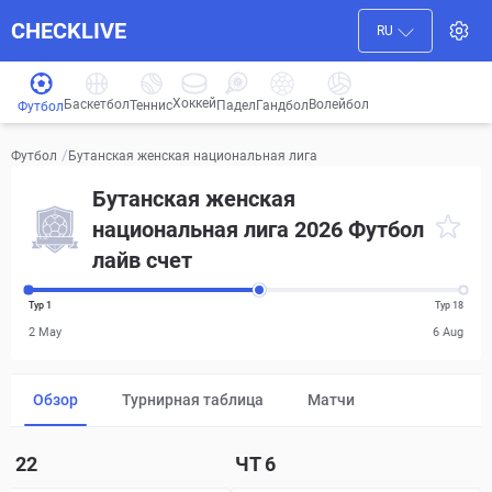
CHECKLIVE
RU
Хоккей
Баскетбол
Волейбол
Гандбол
Теннис
Падел
Футбол
/
Бутанская женская национальная лига
Футбол
Бутанская женская
национальная лига 2026 Футбол
лайв счет
Тур 1
Тур 18
2 May
6 Aug
Обзор
Турнирная таблица
Матчи
Р
22
ЧТ
6