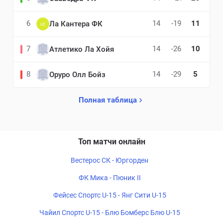
6
14
-19
11
Ла Кантера ФК
7
14
-26
10
Атлетико Ла Хойя
8
14
-29
5
Оруро Олл Бойз
Полная таблица
Топ матчи онлайн
Вестерос СК - Юргорден
ФК Мика - Пюник II
Фейсес Спортс U-15 - Янг Сити U-15
Чайил Спортс U-15 - Блю Бомберс Блю U-15