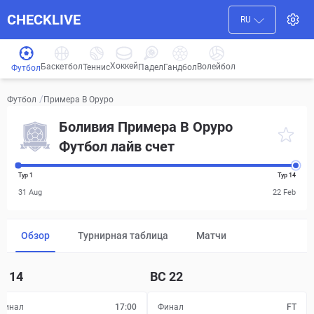
CHECKLIVE
RU
Хоккей
Баскетбол
Волейбол
Гандбол
Теннис
Падел
Футбол
/
Примера B Оруро
Футбол
Боливия Примера B Оруро
Футбол лайв счет
Тур 1
Тур 14
31 Aug
22 Feb
Обзор
Турнирная таблица
Матчи
Б
14
ВС
22
Финал
17:00
Финал
FT