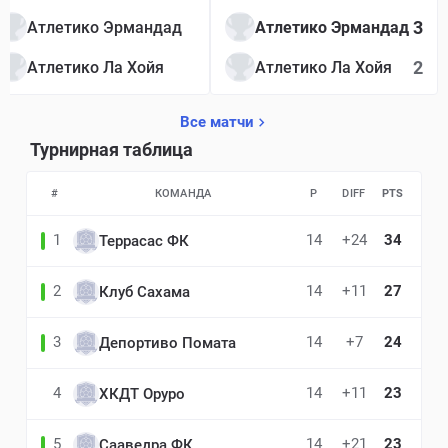
3
Атлетико Эрмандад
Атлетико Эрмандад
2
Атлетико Ла Хойя
Атлетико Ла Хойя
Все матчи
Турнирная таблица
#
КОМАНДА
P
DIFF
PTS
1
14
+24
34
Террасас ФК
2
14
+11
27
Клуб Сахама
3
14
+7
24
Депортиво Помата
4
14
+11
23
ХКДТ Оруро
5
14
+21
23
Сааведра ФК