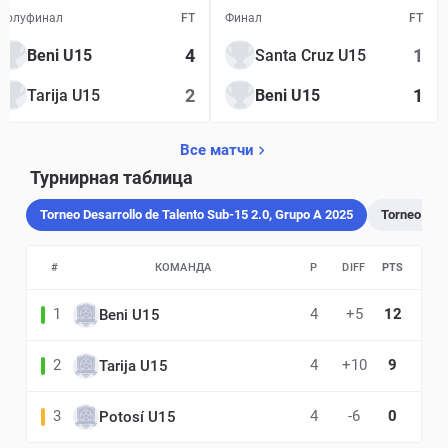
Полуфинал
FT
Финал
FT
4
1
Beni U15
Santa Cruz U15
2
1
Tarija U15
Beni U15
Все матчи
Турнирная таблица
Torneo Desarrollo de Talento Sub-15 2.0, Grupo A 2025
Torneo Desa
#
КОМАНДА
P
DIFF
PTS
1
4
+5
12
Beni U15
2
4
+10
9
Tarija U15
3
4
-6
0
Potosí U15