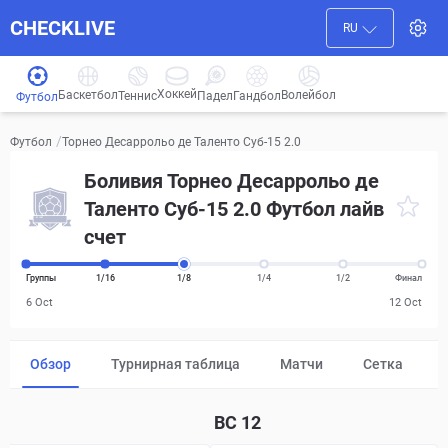
CHECKLIVE
RU
Хоккей
Баскетбол
Волейбол
Гандбол
Теннис
Падел
Футбол
/
Торнео Десаррольо де Таленто Суб-15 2.0
Футбол
Боливия Торнео Десаррольо де
Таленто Суб-15 2.0 Футбол лайв
счет
Группы
1/16
1/8
1/4
1/2
Финал
6 Oct
12 Oct
Обзор
Турнирная таблица
Матчи
Сетка
ВС
12