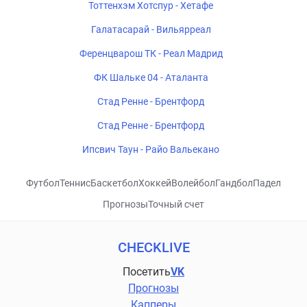
Тоттенхэм Хотспур - Хетафе
Галатасарай - Вильярреал
Ференцварош ТК - Реал Мадрид
ФК Шальке 04 - Аталанта
Стад Ренне - Брентфорд
Стад Ренне - Брентфорд
Ипсвич Таун - Райо Вальекано
Футбол
Теннис
Баскетбол
Хоккей
Волейбол
Гандбол
Падел
Прогнозы
Точный счет
CHECKLIVE
Посетить
VK
Прогнозы
Капперы