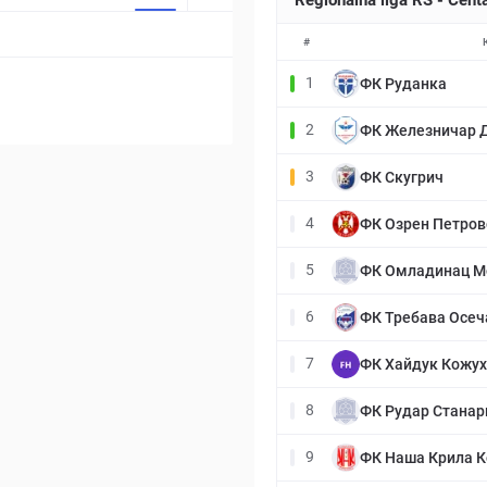
Regionalna liga RS - Cent
#
1
ФК Руданка
2
ФК Железничар 
3
ФК Скугрич
4
ФК Озрен Петров
5
ФК Омладинац М
6
ФК Требава Осеч
7
ФК Хайдук Кожу
8
ФК Рудар Станар
9
ФК Наша Крила К