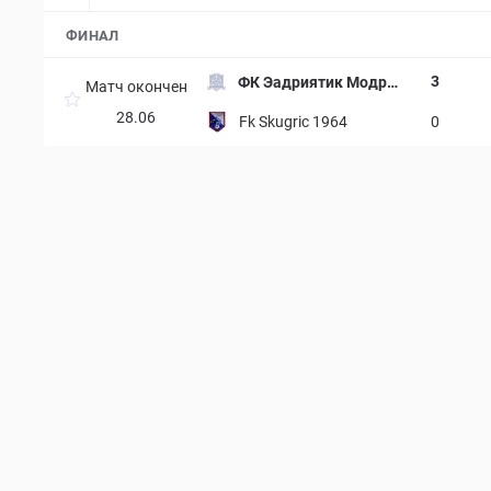
ФИНАЛ
3
ФК Эадриятик Модрич
Матч окончен
а
28.06
Fk Skugric 1964
0