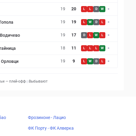
19
20
L
L
D
W
19
19
Топола
L
W
D
L
19
17
 Водичево
D
L
W
L
18
11
тайница
L
L
L
W
19
9
 Орловци
L
W
D
L
тьи — плей-офф
Выбывают
бао
Фрозиноне - Лацио
ФК Порту - ФК Алверка