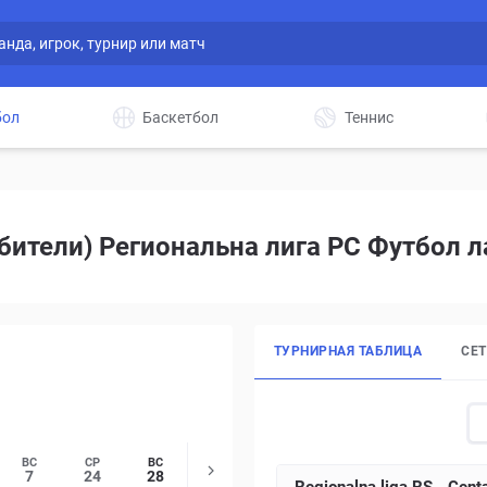
бол
Баскетбол
Теннис
бители) Региональна лига РС Футбол л
ТУРНИРНАЯ ТАБЛИЦА
СЕ
ВС
СР
ВС
7
24
28