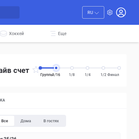
RU
Хоккей
Еще
айв счет
Группы
1/16
1/8
1/4
1/2
Финал
ТКА
Все
Дома
В гостях