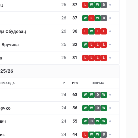
26
37
ац
L
W
W
D
26
37
W
L
W
D
26
36
да Обудовац
L
W
L
L
26
32
 Вручица
W
L
L
L
26
31
а
L
L
L
L
k 25/26
КОМАНДА
P
PTS
ФОРМА
24
63
W
W
D
W
24
56
Брчко
W
W
D
W
24
55
шич
W
D
W
W
24
44
ник
L
W
W
D