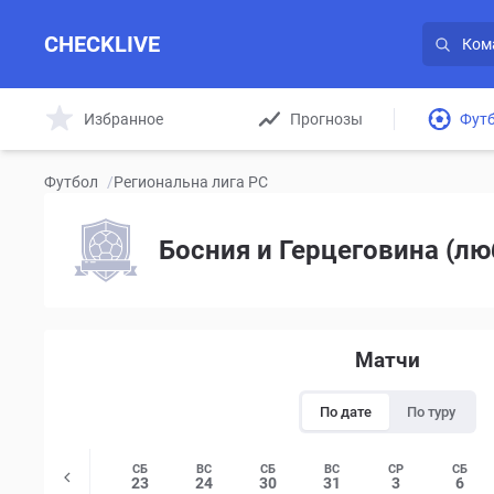
CHECKLIVE
Избранное
Прогнозы
Фут
Футбол
/
Региональна лига РС
Босния и Герцеговина (лю
Матчи
По дате
По туру
ВТ
СР
СБ
ВС
СБ
ВС
СР
СБ
19
20
23
24
30
31
3
6