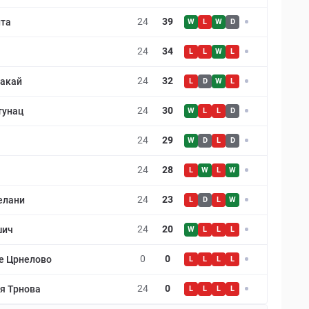
24
39
нта
W
L
W
D
24
34
L
L
W
L
24
32
ракай
L
D
W
L
24
30
тунац
W
L
L
D
24
29
W
D
L
D
24
28
L
W
L
W
24
23
елани
L
D
L
W
24
20
шич
W
L
L
L
0
0
е Црнелово
L
L
L
L
24
0
я Трнова
L
L
L
L