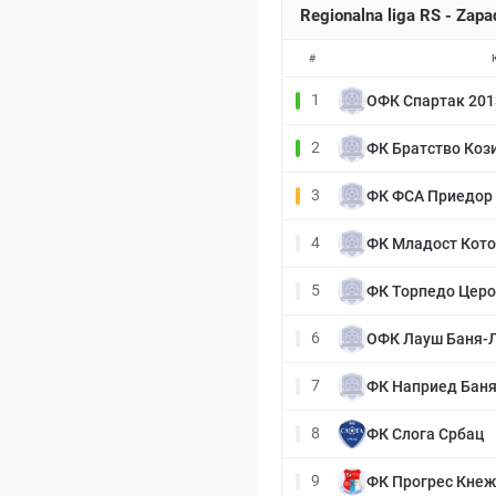
Regionalna liga RS - Zap
#
1
ОФК Спартак 201
2
ФК Братство Коз
3
ФК ФСА Приедор
4
ФК Младост Кот
5
ФК Торпедо Цер
6
ОФК Лауш Баня-
7
ФК Наприед Баня
8
ФК Слога Србац
9
ФК Прогрес Кне