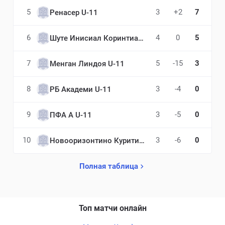
5
3
+2
7
Ренасер U-11
6
4
0
5
Шуте Инисиал Коринтианс ФРГ U-11
7
5
-15
3
Менган Линдоя U-11
8
3
-4
0
РБ Академи U-11
9
3
-5
0
ПФА А U-11
10
3
-6
0
Новооризонтино Куритиба U-11
Полная таблица
Топ матчи онлайн