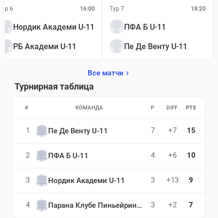
Тур 6
16:00
Тур 7
18:20
Нордик Академи U-11
ПФА Б U-11
РБ Академи U-11
Пе Де Венту U-11
Все матчи
Турнирная таблица
#
КОМАНДА
P
DIFF
PTS
1
7
+7
15
Пе Де Венту U-11
2
4
+6
10
ПФА Б U-11
3
3
+13
9
Нордик Академи U-11
4
3
+2
7
Парана Клубе Пиньейриньо U-11