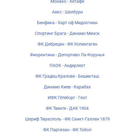
Монако - Хетафе
Аякс - Шелбурн
Бенфика - Харт оф Мидлотиан
Спортинг Брага - Динамо Минск
ФК Дебрецен - ФК Копенгаген
Фиорентина - Депортиво Ла-Корунья
ПАОК - Андерлехт
ФК Градец-Кралове - Бешикташ
Динамо Киев - Карабах
ИФК Гётеборг - Гент
ФК Твенте - ДАК 1904
Шериф Тирасполь - ФК Санкт-Галлен 1879
ФК Партизан - ФК Тобол