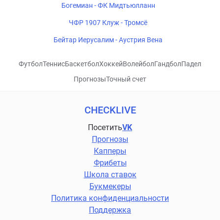
Богемиан - ФК Мидтьюлланн
ЧФР 1907 Клуж - Тромсё
Бейтар Иерусалим - Аустрия Вена
Футбол
Теннис
Баскетбол
Хоккей
Волейбол
Гандбол
Падел
Прогнозы
Точный счет
CHECKLIVE
Посетить
VK
Прогнозы
Капперы
Фрибеты
Школа ставок
Букмекеры
Политика конфиденциальности
Поддержка