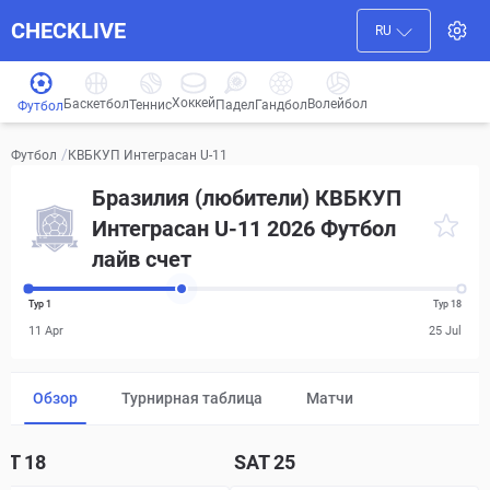
CHECKLIVE
RU
Хоккей
Баскетбол
Волейбол
Гандбол
Теннис
Падел
Футбол
/
КВБКУП Интеграсан U-11
Футбол
Бразилия (любители) КВБКУП
Интеграсан U-11 2026 Футбол
лайв счет
Тур 1
Тур 18
11 Apr
25 Jul
Обзор
Турнирная таблица
Матчи
AT
18
SAT
25