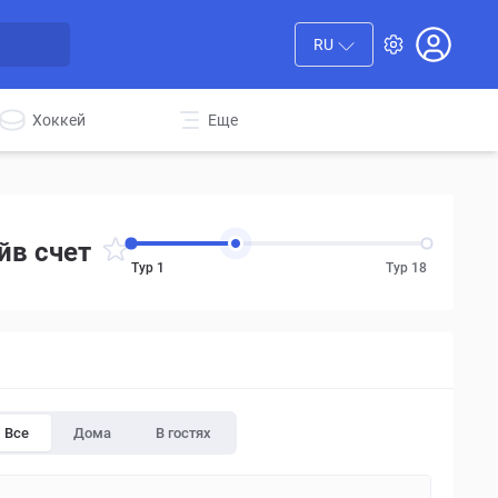
RU
Хоккей
Еще
йв счет
Тур 1
Тур 18
Все
Дома
В гостях