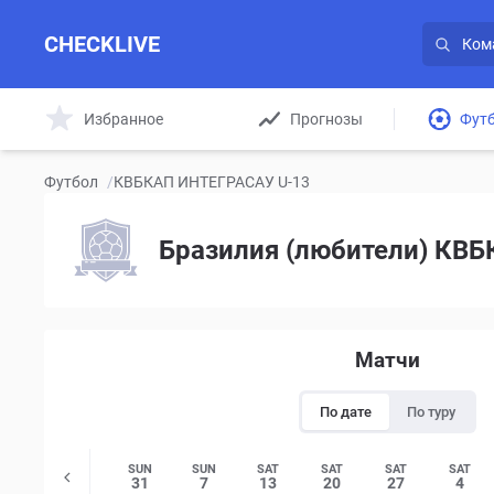
CHECKLIVE
Избранное
Прогнозы
Фут
Футбол
/
КВБКАП ИНТЕГРАСАУ U-13
Бразилия (любители) КВБ
Матчи
По дате
По туру
SUN
SUN
SUN
SUN
SAT
SAT
SAT
SAT
26
17
31
7
13
20
27
4