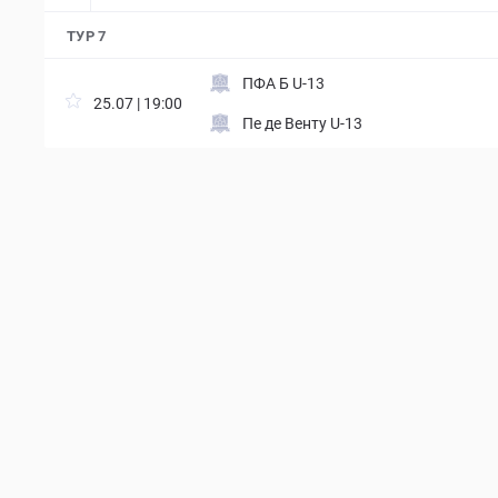
ТУР 7
ПФА Б U-13
25.07 | 19:00
Пе де Венту U-13