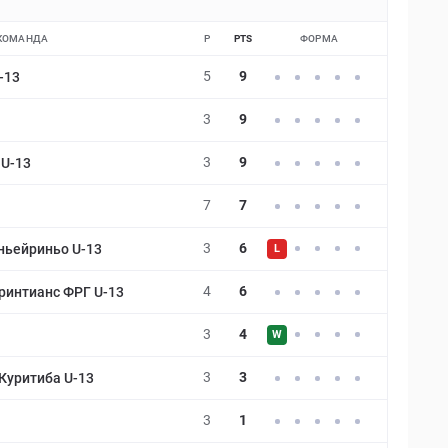
КОМАНДА
P
PTS
ФОРМА
5
9
-13
3
9
3
9
U-13
7
7
3
6
ньейриньо U-13
L
4
6
ринтианс ФРГ U-13
3
4
W
3
3
Куритиба U-13
3
1