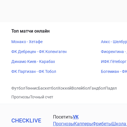
Топ матчи онлайн
Монако - Хетафе
Аякс - Шелбу
ФК Дебрецен - ФК Копенгаген
Фиорентина -
Динамо Киев - Карабах
ИФК Гётеборг 
ФК Партизан - ФК Тобол
Богемиан - Ф
Футбол
Теннис
Баскетбол
Хоккей
Волейбол
Гандбол
Падел
Прогнозы
Точный счет
Посетить
VK
CHECKLIVE
Прогнозы
Капперы
Фрибеты
Школа 