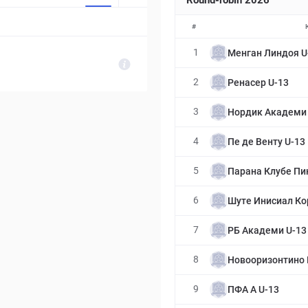
Round-robin 2026
#
1
Менган Линдоя U
2
Ренасер U-13
3
Нордик Академи 
4
Пе де Венту U-13
5
Парана Клубе Пи
6
Шуте Инисиал Ко
7
РБ Академи U-13
8
Новооризонтино 
9
ПФА А U-13