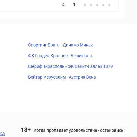
4
1
Спортинг Брага - Динамо Минск
ФК Градец-Кралове - Бешикташ
Шериф Тирасполь - ФК Санкт-Галлен 1879
Бейтар Иерусалим - Аустрия Вена
18+
Когда пропадает удовольствие - остановись!
ка