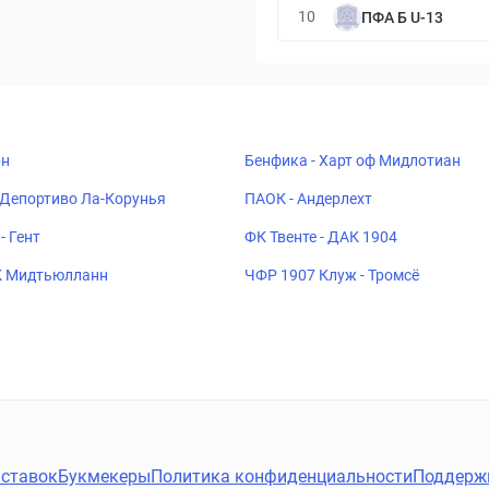
10
ПФА Б U-13
рн
Бенфика - Харт оф Мидлотиан
 Депортиво Ла-Корунья
ПАОК - Андерлехт
- Гент
ФК Твенте - ДАК 1904
К Мидтьюлланн
ЧФР 1907 Клуж - Тромсё
ставок
Букмекеры
Политика конфиденциальности
Поддерж