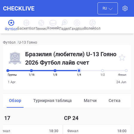
CHECKLIVE
RU
Хоккей
Баскетбол
Волейбол
Гандбол
Теннис
Падел
Футбол
/
U-13 Гояно
Футбол
Бразилия (любители) U-13 Гояно
2026 Футбол лайв счет
Группы
1/16
1/8
1/4
1/2
Финал
1 Apr
24 Jun
Обзор
Турнирная таблица
Матчи
Сетка
Р
17
СР
24
Финал
18:30
Финал
18:00