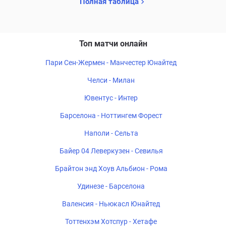
Полная таблица
Топ матчи онлайн
Пари Сен-Жермен - Манчестер Юнайтед
Челси - Милан
Ювентус - Интер
Барселона - Ноттингем Форест
Наполи - Сельта
Байер 04 Леверкузен - Севилья
Брайтон энд Хоув Альбион - Рома
Удинезе - Барселона
Валенсия - Ньюкасл Юнайтед
Тоттенхэм Хотспур - Хетафе