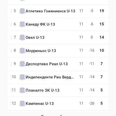
5
11
-5
19
Атлетико Гоияниенсе U-13
6
11
-6
15
Канеду ФК U-13
7
11
0
14
Овел U-13
8
11
-16
10
Морриньос U-13
9
11
-11
7
Деспортиво Реал U-13
10
11
-14
7
Индепенденти Рио Верди U-13
11
11
-14
5
Планалто ЭК U-13
12
11
-26
5
Кампинас U-13