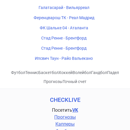
Галатасарай - Вильярреал
Ференцварош ТК - Реал Мадрид
ФК Шальке 04 - Аталанта
Стад Ренне - Брентфорд
Стад Ренне - Брентфорд
Ипсвич Таун - Райо Вальекано
Футбол
Теннис
Баскетбол
Хоккей
Волейбол
Гандбол
Падел
Прогнозы
Точный счет
CHECKLIVE
Посетить
VK
Прогнозы
Капперы