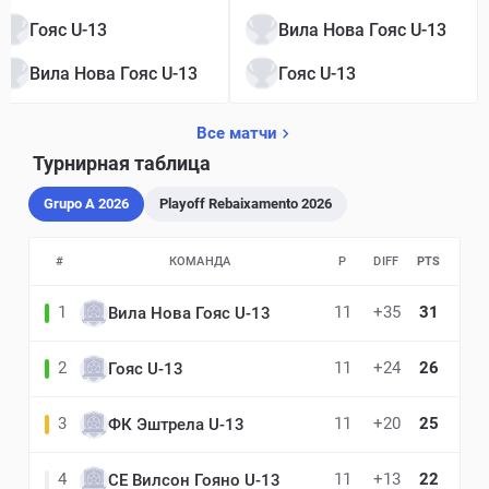
Гояс U-13
Вила Нова Гояс U-13
Вила Нова Гояс U-13
Гояс U-13
Все матчи
Турнирная таблица
Grupo A 2026
Playoff Rebaixamento 2026
#
КОМАНДА
P
DIFF
PTS
1
11
+35
31
Вила Нова Гояс U-13
2
11
+24
26
Гояс U-13
3
11
+20
25
ФК Эштрела U-13
4
11
+13
22
СЕ Вилсон Гояно U-13