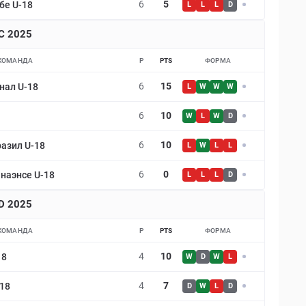
6
5
бе U-18
L
L
L
D
 C 2025
КОМАНДА
P
PTS
ФОРМА
6
15
нал U-18
L
W
W
W
6
10
W
L
W
D
6
10
разил U-18
L
W
L
L
6
0
наэнсе U-18
L
L
L
D
 D 2025
КОМАНДА
P
PTS
ФОРМА
4
10
18
W
D
W
L
4
7
-18
D
W
L
D