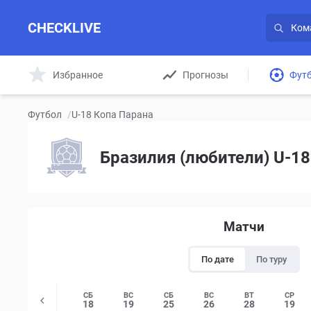
CHECKLIVE
Избранное
Прогнозы
Фут
Футбол
/
U-18 Копа Парана
Бразилия (любители) U-18
Матчи
По дате
По туру
ВС
СР
СБ
ВС
СБ
ВС
ВТ
СР
12
15
18
19
25
26
28
19