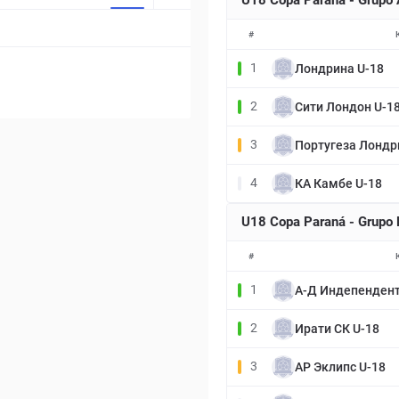
U18 Copa Paraná - Grupo
#
1
Лондрина U-18
2
Сити Лондон U-1
3
Португеза Лондр
4
КА Камбе U-18
U18 Copa Paraná - Grupo
#
1
А-Д Индепендент
2
Ирати СК U-18
3
АР Эклипс U-18