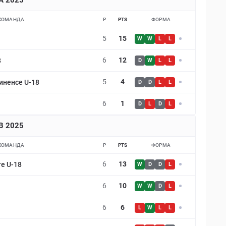
 A 2025
КОМАНДА
P
PTS
ФОРМА
5
15
W
W
L
L
6
12
8
D
W
L
L
5
4
иненсе U-18
D
D
L
L
6
1
D
L
D
L
 B 2025
КОМАНДА
P
PTS
ФОРМА
6
13
е U-18
W
D
D
L
6
10
W
W
D
L
6
6
L
W
L
L