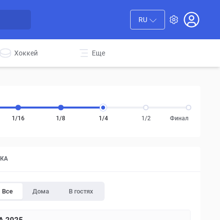
RU
Хоккей
Еще
1/16
1/8
1/4
1/2
Финал
ТКА
Все
Дома
В гостях