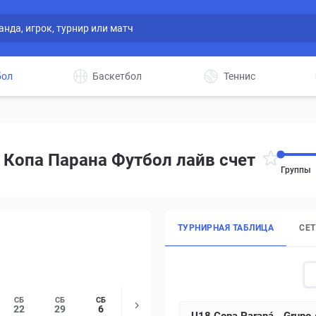
бол
Баскетбол
Теннис
 Копа Парана Футбол лайв счет
Группы
ТУРНИРНАЯ ТАБЛИЦА
СЕ
СБ
СБ
СБ
22
29
6