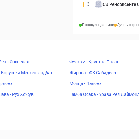
3
СЭ Реновисенте 
Проходят дальше
Лучшие тре
 Реал Сосьедад
Фулхэм - Кристал Пэлас
 Боруссия Мёнхенгладбах
Жирона - ФК Сабаделл
ордова
Монца - Падова
ава - Рух Хожув
Гамба Осака - Урава Ред Даймон