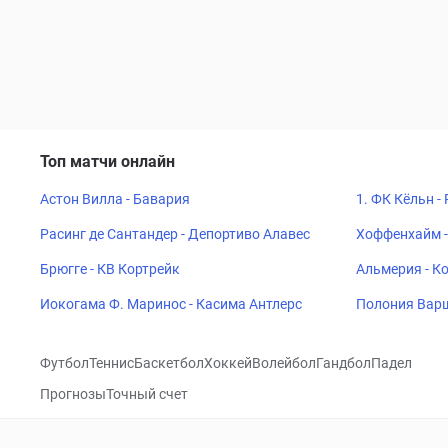
Топ матчи онлайн
Астон Вилла - Бавария
1. ФК Кёльн -
Расинг де Сантандер - Депортиво Алавес
Хоффенхайм -
Брюгге - КВ Кортрейк
Альмерия - К
Иокогама Ф. Маринос - Касима Антлерс
Полония Варш
Футбол
Теннис
Баскетбол
Хоккей
Волейбол
Гандбол
Падел
Прогнозы
Точный счет