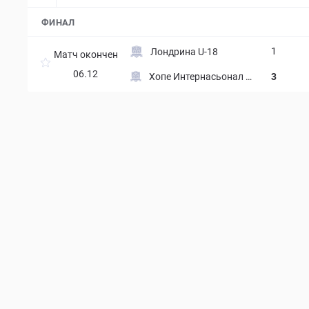
ФИНАЛ
1
Лондрина U-18
Матч окончен
06.12
Хопе Интернасьонал U-
3
18