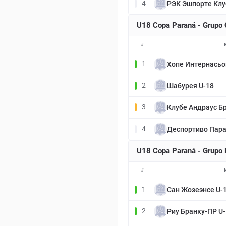
4
РЭК Эшпорте Клу
U18 Copa Paraná - Grupo
#
1
Хопе Интернасьо
2
Шабурея U-18
3
Клубе Андраус Б
4
Деспортиво Пара
U18 Copa Paraná - Grupo
#
1
Сан Жозеэнсе U-
2
Риу Бранку-ПР U