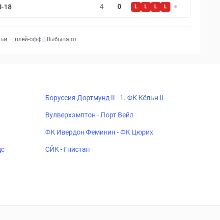
4
0
U-18
L
L
L
L
тьи — плей-офф
Выбывают
Боруссия Дортмунд II - 1. ФК Кёльн II
Вулверхэмптон - Порт Вейл
ФК Ивердон Феминин - ФК Цюрих
дс
СЙК - Гнистан