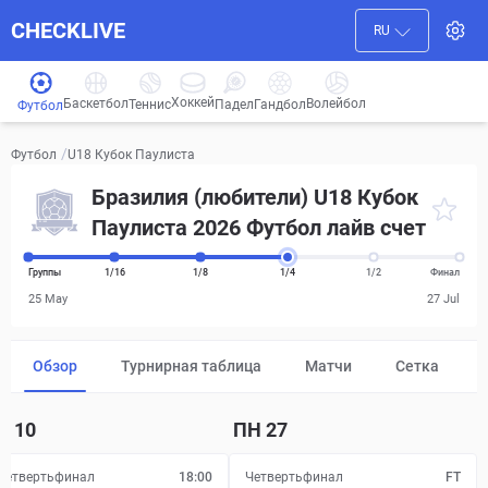
CHECKLIVE
RU
Хоккей
Баскетбол
Волейбол
Гандбол
Теннис
Падел
Футбол
/
U18 Кубок Паулиста
Футбол
Бразилия (любители) U18 Кубок
Паулиста 2026 Футбол лайв счет
Группы
1/16
1/8
1/4
1/2
Финал
25 May
27 Jul
Обзор
Турнирная таблица
Матчи
Сетка
Т
10
ПН
27
Четвертьфинал
18:00
Четвертьфинал
FT