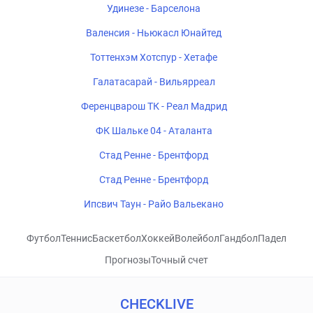
Удинезе - Барселона
Валенсия - Ньюкасл Юнайтед
Тоттенхэм Хотспур - Хетафе
Галатасарай - Вильярреал
Ференцварош ТК - Реал Мадрид
ФК Шальке 04 - Аталанта
Стад Ренне - Брентфорд
Стад Ренне - Брентфорд
Ипсвич Таун - Райо Вальекано
Футбол
Теннис
Баскетбол
Хоккей
Волейбол
Гандбол
Падел
Прогнозы
Точный счет
CHECKLIVE