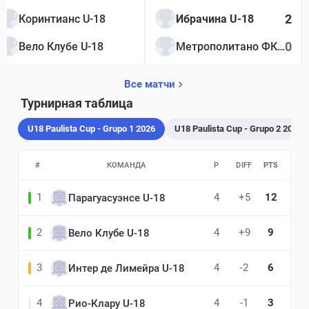
2
Коринтианс U-18
Ибрачина U-18
0
Вело Клубе U-18
Метрополитано ФК U-18
Все матчи
Турнирная таблица
U18 Paulista Cup - Grupo 1 2026
U18 Paulista Cup - Grupo 2 2026
#
КОМАНДА
P
DIFF
PTS
1
4
+5
12
Парагуасуэнсе U-18
2
4
+9
9
Вело Клубе U-18
3
4
-2
6
Интер де Лимейра U-18
4
4
-1
3
Рио-Клару U-18