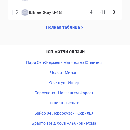
5
4
-11
0
ШВ де Жау U-18
Полная таблица
Топ матчи онлайн
Пари Сен-Жермен - Манчестер Юнайтед
Челси - Милан
Ювентус - Интер
Барселона - Ноттингем Форест
Наполи - Сельта
Байер 04 Леверкузен - Севилья
Брайтон энд Хоув Альбион - Рома