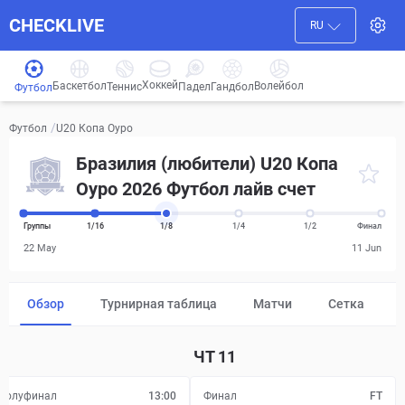
CHECKLIVE
RU
Хоккей
Баскетбол
Волейбол
Гандбол
Теннис
Падел
Футбол
/
U20 Копа Оуро
Футбол
Бразилия (любители) U20 Копа
Оуро 2026 Футбол лайв счет
Группы
1/16
1/8
1/4
1/2
Финал
22 May
11 Jun
Обзор
Турнирная таблица
Матчи
Сетка
ЧТ
11
Полуфинал
13:00
Финал
FT