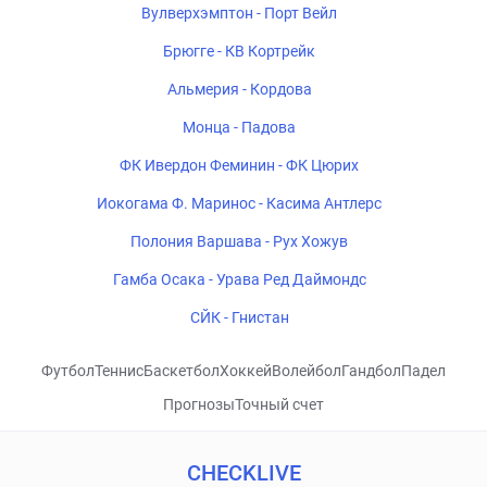
Вулверхэмптон - Порт Вейл
Брюгге - КВ Кортрейк
Альмерия - Кордова
Монца - Падова
ФК Ивердон Феминин - ФК Цюрих
Иокогама Ф. Маринос - Касима Антлерс
Полония Варшава - Рух Хожув
Гамба Осака - Урава Ред Даймондс
СЙК - Гнистан
Футбол
Теннис
Баскетбол
Хоккей
Волейбол
Гандбол
Падел
Прогнозы
Точный счет
CHECKLIVE