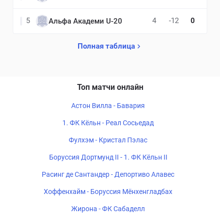
5
4
-12
0
Альфа Академи U-20
Полная таблица
Топ матчи онлайн
Астон Вилла - Бавария
1. ФК Кёльн - Реал Сосьедад
Фулхэм - Кристал Пэлас
Боруссия Дортмунд II - 1. ФК Кёльн II
Расинг де Сантандер - Депортиво Алавес
Хоффенхайм - Боруссия Мёнхенгладбах
Жирона - ФК Сабаделл