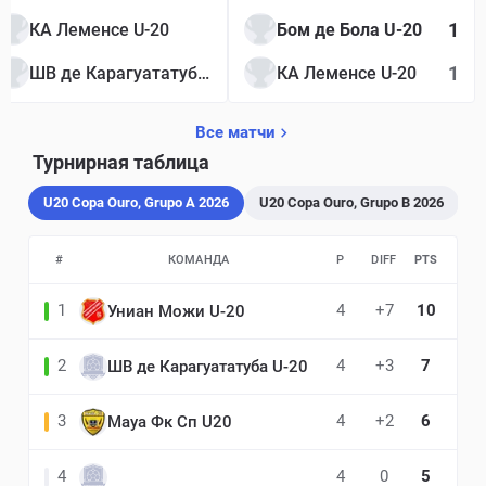
1
КА Леменсе U-20
Бом де Бола U-20
1
ШВ де Карагуататуба U-20
КА Леменсе U-20
Все матчи
Турнирная таблица
U20 Copa Ouro, Grupo A 2026
U20 Copa Ouro, Grupo B 2026
#
КОМАНДА
P
DIFF
PTS
1
4
+7
10
Униан Можи U-20
2
4
+3
7
ШВ де Карагуататуба U-20
3
4
+2
6
Мауа Фк Сп U20
4
4
0
5