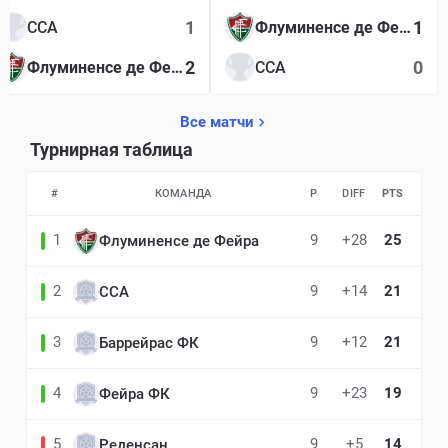
1
1
ССА
Флуминенсе де Фейра
2
0
Флуминенсе де Фейра
ССА
Все матчи
Турнирная таблица
#
КОМАНДА
P
DIFF
PTS
1
9
+28
25
Флуминенсе де Фейра
2
9
+14
21
ССА
3
9
+12
21
Баррейрас ФК
4
9
+23
19
Фейра ФК
5
9
+5
14
Реденсан