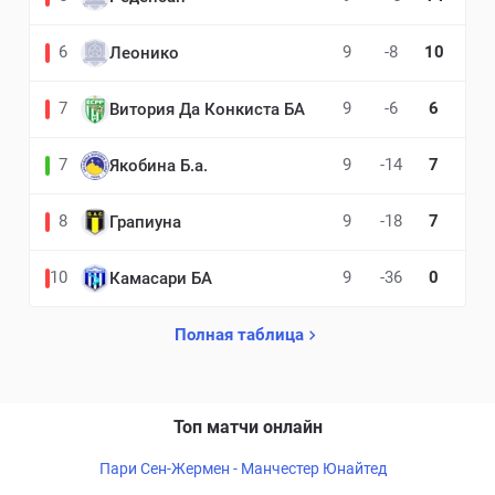
6
9
-8
10
Леонико
7
9
-6
6
Витория Да Конкиста БА
7
9
-14
7
Якобина Б.а.
8
9
-18
7
Грапиуна
10
9
-36
0
Камасари БА
Полная таблица
Топ матчи онлайн
Пари Сен-Жермен - Манчестер Юнайтед