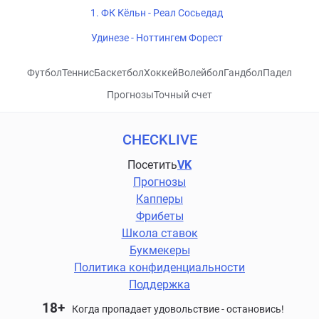
1. ФК Кёльн - Реал Сосьедад
Удинезе - Ноттингем Форест
Футбол
Теннис
Баскетбол
Хоккей
Волейбол
Гандбол
Падел
Прогнозы
Точный счет
CHECKLIVE
Посетить
VK
Прогнозы
Капперы
Фрибеты
Школа ставок
Букмекеры
Политика конфиденциальности
Поддержка
18+
Когда пропадает удовольствие - остановись!