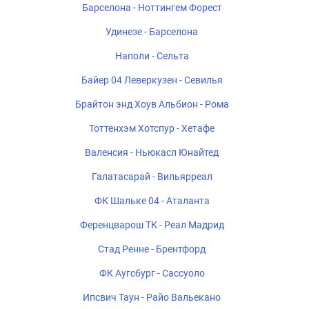
Барселона - Ноттингем Форест
Удинезе - Барселона
Наполи - Сельта
Байер 04 Леверкузен - Севилья
Брайтон энд Хоув Альбион - Рома
Тоттенхэм Хотспур - Хетафе
Валенсия - Ньюкасл Юнайтед
Галатасарай - Вильярреал
ФК Шальке 04 - Аталанта
Ференцварош ТК - Реал Мадрид
Стад Ренне - Брентфорд
ФК Аугсбург - Сассуоло
Ипсвич Таун - Райо Вальекано