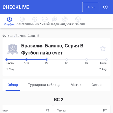
CHECKLIVE
RU
Хоккей
Баскетбол
Волейбол
Гандбол
Теннис
Падел
Футбол
/
Баияно, Серия B
Футбол
Бразилия Баияно, Серия B
Футбол лайв счет
Группы
1/16
1/8
1/4
1/2
Финал
2 May
2 Aug
Обзор
Турнирная таблица
Матчи
Сетка
ВС
2
Финал
FT
Финал
FT