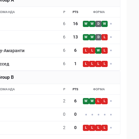
roup A
КОМАНДА
P
PTS
ФОРМА
6
16
W
W
D
W
6
13
W
W
D
L
6
6
ду-Амаранти
L
L
W
L
6
1
ессед
L
L
L
L
roup B
КОМАНДА
P
PTS
ФОРМА
2
6
W
W
L
L
0
0
2
0
L
L
L
L