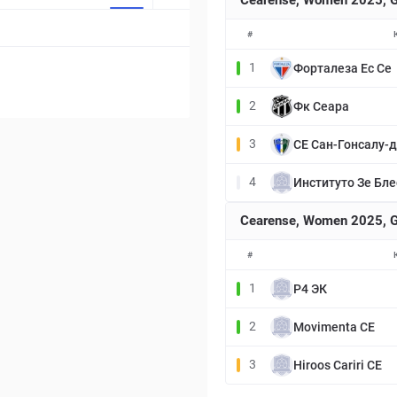
Cearense, Women 2025, G
#
1
Форталеза Ec Ce
2
Фк Сеара
3
СЕ Сан-Гонсалу-
4
Институто Зе Бл
Cearense, Women 2025, G
#
1
Р4 ЭК
2
Movimenta CE
3
Hiroos Cariri CE