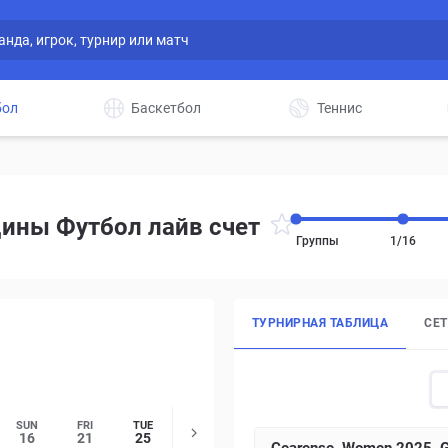
бол
Баскетбол
Теннис
ины Футбол лайв счет
Группы
1/16
ТУРНИРНАЯ ТАБЛИЦА
СЕ
SUN
FRI
TUE
16
21
25