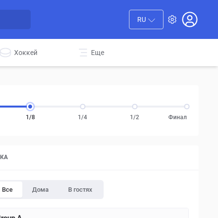
RU
Хоккей
Еще
1/8
1/4
1/2
Финал
ТКА
Все
Дома
В гостях