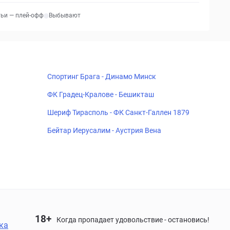
тьи — плей-офф
Выбывают
Спортинг Брага - Динамо Минск
ФК Градец-Кралове - Бешикташ
Шериф Тирасполь - ФК Санкт-Галлен 1879
Бейтар Иерусалим - Аустрия Вена
18+
Когда пропадает удовольствие - остановись!
ка