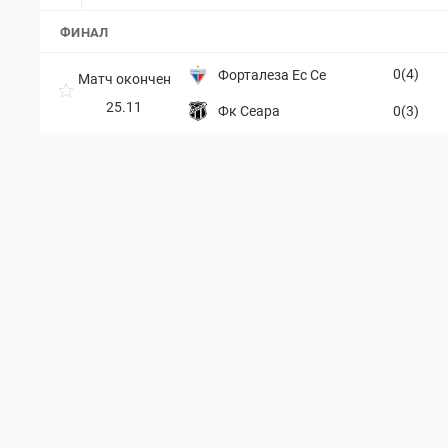
ФИНАЛ
0(4)
Форталеза Ec Ce
Матч окончен
25.11
Фк Сеара
0(3)