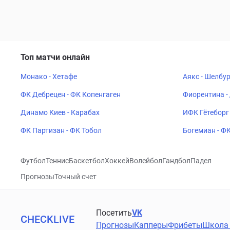
Топ матчи онлайн
Монако - Хетафе
Аякс - Шелбу
ФК Дебрецен - ФК Копенгаген
Фиорентина -
Динамо Киев - Карабах
ИФК Гётеборг 
ФК Партизан - ФК Тобол
Богемиан - Ф
Футбол
Теннис
Баскетбол
Хоккей
Волейбол
Гандбол
Падел
Прогнозы
Точный счет
Посетить
VK
CHECKLIVE
Прогнозы
Капперы
Фрибеты
Школа 