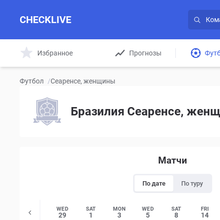
CHECKLIVE
Избранное
Прогнозы
Фут
Футбол
/
Сеаренсе, женщины
Бразилия Сеаренсе, женщ
Матчи
По дате
По туру
SUN
TUE
WED
SAT
MON
WED
SAT
FRI
26
28
29
1
3
5
8
14