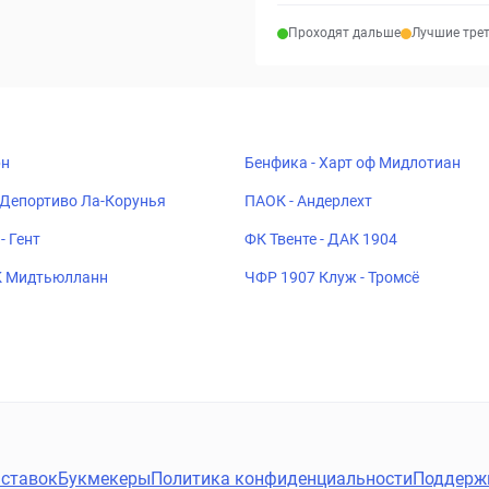
Проходят дальше
Лучшие тре
рн
Бенфика - Харт оф Мидлотиан
 Депортиво Ла-Корунья
ПАОК - Андерлехт
- Гент
ФК Твенте - ДАК 1904
К Мидтьюлланн
ЧФР 1907 Клуж - Тромсё
ставок
Букмекеры
Политика конфиденциальности
Поддерж