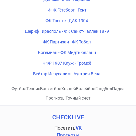
ИФК Гётеборг - Гент
ФК Твенте - ДАК 1904
Шериф Тирасполь - ФК Санкт-Галлен 1879
ФК Партизан - ФК Тобол
Богемиан - ФК Мидтьюлланн
ЧФР 1907 Клуж - Тромсё
Бейтар Иерусалим - Аустрия Вена
Футбол
Теннис
Баскетбол
Хоккей
Волейбол
Гандбол
Падел
Прогнозы
Точный счет
CHECKLIVE
Посетить
VK
Прогнозы