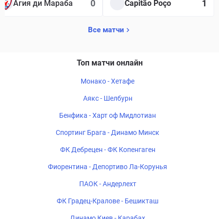
0
1
Агия ди Мараба
Capitão Poço
Все матчи
Топ матчи онлайн
Монако - Хетафе
Аякс - Шелбурн
Бенфика - Харт оф Мидлотиан
Спортинг Брага - Динамо Минск
ФК Дебрецен - ФК Копенгаген
Фиорентина - Депортиво Ла-Корунья
ПАОК - Андерлехт
ФК Градец-Кралове - Бешикташ
Динамо Киев - Карабах