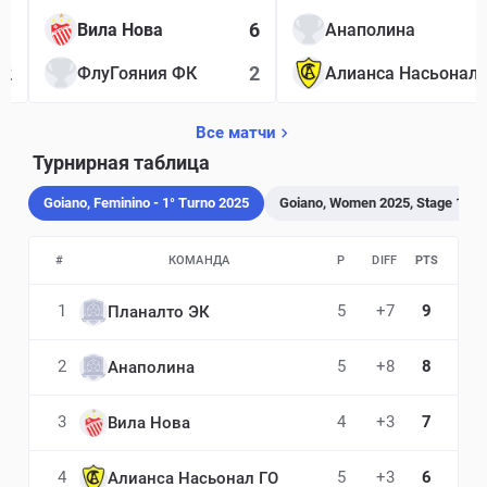
1
6
Вила Нова
Анаполина
2
2
ФлуГояния ФК
Алианс
Все матчи
Турнирная таблица
Goiano, Feminino - 1° Turno 2025
Goiano, Women 2025, Stage 1
#
КОМАНДА
P
DIFF
PTS
1
5
+7
9
Планалто ЭК
2
5
+8
8
Анаполина
3
4
+3
7
Вила Нова
4
5
+3
6
Алианса Насьонал ГО