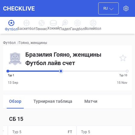
CHECKLIVE
RU
Хоккей
Баскетбол
Волейбол
Гандбол
Теннис
Падел
Футбол
/
Гояно, женщины
Футбол
Бразилия Гояно, женщины
Футбол лайв счет
Тур 1
Тур 10
13 Sep
15 Nov
Обзор
Турнирная таблица
Матчи
СБ
15
FT
Тур 5
FT
Тур 5