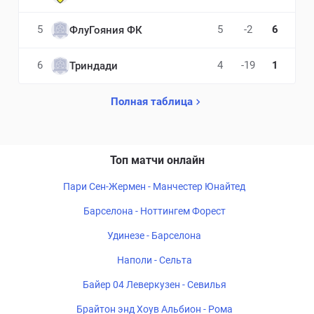
5
5
-2
6
ФлуГояния ФК
6
4
-19
1
Триндади
Полная таблица
Топ матчи онлайн
Пари Сен-Жермен - Манчестер Юнайтед
Барселона - Ноттингем Форест
Удинезе - Барселона
Наполи - Сельта
Байер 04 Леверкузен - Севилья
Брайтон энд Хоув Альбион - Рома