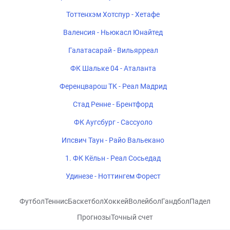
Тоттенхэм Хотспур - Хетафе
Валенсия - Ньюкасл Юнайтед
Галатасарай - Вильярреал
ФК Шальке 04 - Аталанта
Ференцварош ТК - Реал Мадрид
Стад Ренне - Брентфорд
ФК Аугсбург - Сассуоло
Ипсвич Таун - Райо Вальекано
1. ФК Кёльн - Реал Сосьедад
Удинезе - Ноттингем Форест
Футбол
Теннис
Баскетбол
Хоккей
Волейбол
Гандбол
Падел
Прогнозы
Точный счет