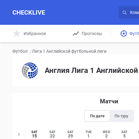
CHECKLIVE
Избранное
Прогнозы
Фут
Футбол
/
Лига 1 Английской футбольной лиги
Англия Лига 1 Английской
Матчи
По дате
По туру
SAT
SAT
SAT
TUE
WED
SAT
15
22
29
1
2
5