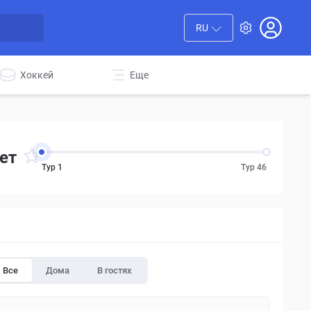
RU
Хоккей
Еще
ет
Тур 1
Тур 46
Все
Дома
В гостях
SAT
TUE
SAT
SAT
SUN
SAT
SAT
SAT
17
20
24
31
1
14
21
28