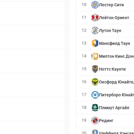
10
Лестер Сити
11
Лейтон Ориент
12
Лутон Таун
13
Мансфилд Таун
14
Милтон Кинс Дон
15
Ноттс Каунти
16
Оксфорд Юнайте
17
Питерборо Юнай
18
Плимут Аргайл
19
Рединг
20
Шеффилд Уэнсде