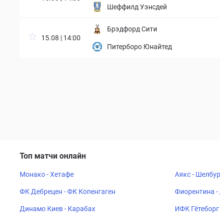
Шеффилд Уэнсдей
Брэдфорд Сити
15.08 | 14:00
Питерборо Юнайтед
Топ матчи онлайн
Монако - Хетафе
Аякс - Шелбу
ФК Дебрецен - ФК Копенгаген
Фиорентина -
Динамо Киев - Карабах
ИФК Гётеборг 