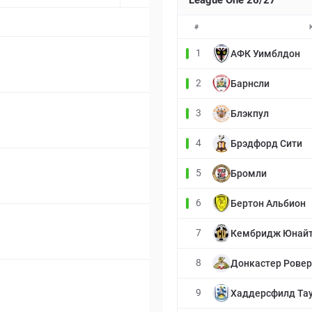
League One 26/27
#
1
АФК Уимблдон
2
Барнсли
3
Блэкпул
4
Брэдфорд Сити
5
Бромли
6
Бертон Альбион
7
Кембридж Юнай
8
Донкастер Ровер
9
Хаддерсфилд Та