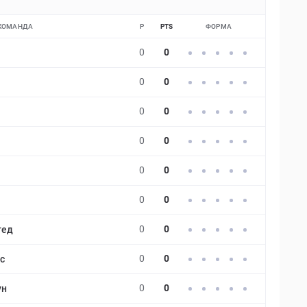
КОМАНДА
P
PTS
ФОРМА
0
0
0
0
0
0
0
0
0
0
0
0
0
0
тед
0
0
с
0
0
ун