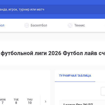
бол
Баскетбол
Теннис
 футбольной лиги 2026 Футбол лайв сч
ТУРНИРНАЯ ТАБЛИЦА
MON
TUE
THU
SAT
SAT
SAT
SAT
SAT
7
8
10
12
19
26
3
10