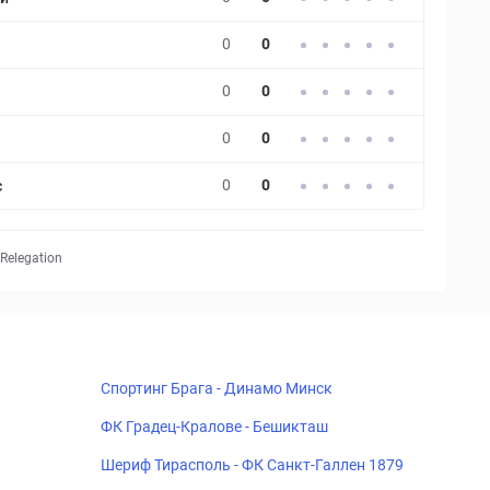
0
0
0
0
0
0
0
0
с
Relegation
Спортинг Брага - Динамо Минск
ФК Градец-Кралове - Бешикташ
Шериф Тирасполь - ФК Санкт-Галлен 1879