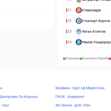
21
Стивенидж
22
Стокпорт Каунти
23
Уиган Атлетик
24
Уиком Уондерер
Promotion
Promotion Playoffs
рн
Бенфика - Харт оф Мидлотиан
 Депортиво Ла-Корунья
ПАОК - Андерлехт
- Гент
ФК Твенте - ДАК 1904