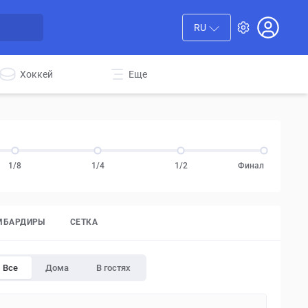
RU
Хоккей
Еще
1/8
1/4
1/2
Финал
МБАРДИРЫ
СЕТКА
Все
Дома
В гостях