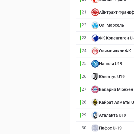
21
Айнтрахт Франкф
22
Ол. Марсель
23
ФК Копенгаген U
24
Олимпиакос ФК
25
Наполи U19
26
Ювентус U19
27
Бавария Мюнхен 
28
Кайрат Алматы U
29
Аталанта U19
30
Пафос U-19