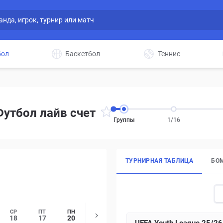
бол
Баскетбол
Теннис
утбол лайв счет
Группы
1/16
ТУРНИРНАЯ ТАБЛИЦА
БО
СР
ПТ
ПН
18
17
20