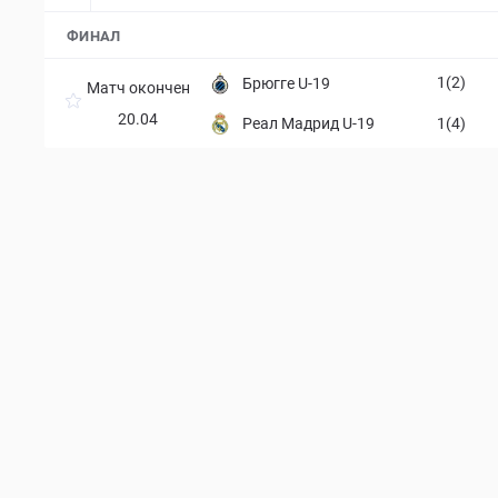
ФИНАЛ
1(2)
Брюгге U-19
Матч окончен
20.04
Реал Мадрид U-19
1(4)