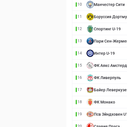
10
Манчестер Сити
11
Боруссия Дортму
12
Спортинг U-19
13
Пари Сен-Жермен
14
Интер U-19
15
ФК Аякс Амстер
16
ФК Ливерпуль
17
Байер Леверкузе
18
ФК Монако
19
Псв Эйндховен U
20
Славия Прага