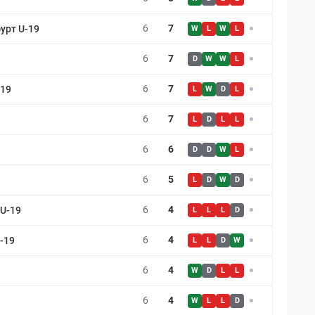
6
7
урт U-19
W
L
W
L
6
7
D
W
W
L
6
7
-19
L
W
D
L
6
7
L
D
L
L
6
6
D
D
W
L
6
5
L
D
W
D
6
4
U-19
L
L
L
D
6
4
-19
L
L
D
W
6
4
W
D
L
L
6
4
W
L
L
D