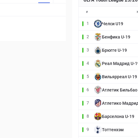
UEFA Youth League 25/26
#
1
Челси U19
2
Бенфика U-19
3
Брюгге U-19
4
Реал Мадрид U-1
5
Вильярреал U-19
6
Атлетик Бильбао
7
Атлетико Мадрид
8
Барселона U-19
9
Тоттенхэм