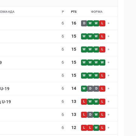
КОМАНДА
P
PTS
ФОРМА
6
16
D
W
W
L
6
15
W
W
W
L
6
15
W
W
W
L
6
15
9
W
W
W
W
6
15
W
W
W
L
6
14
 U-19
W
D
D
L
6
13
 U-19
L
W
W
L
6
13
L
D
W
L
6
12
L
L
W
L