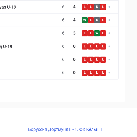
6
4
аз U-19
L
L
D
L
6
4
9
W
L
D
L
6
3
L
L
W
L
6
0
д U-19
L
L
L
L
6
0
L
L
L
L
6
0
L
L
L
L
Боруссия Дортмунд II - 1. ФК Кёльн II