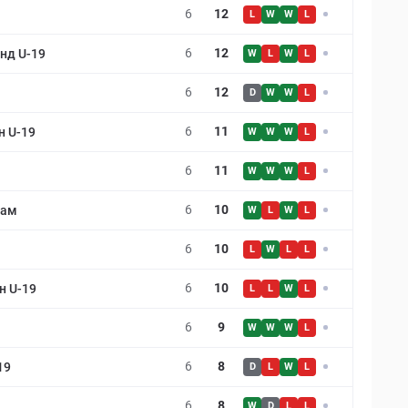
6
12
L
W
W
L
6
12
нд U-19
W
L
W
L
6
12
D
W
W
L
6
11
 U-19
W
W
W
L
6
11
W
W
W
L
6
10
дам
W
L
W
L
6
10
L
W
L
L
6
10
н U-19
L
L
W
L
6
9
W
W
W
L
6
8
19
D
L
W
L
6
8
W
D
L
L