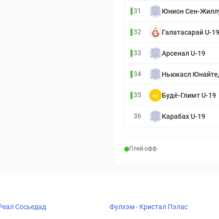
31
Юнион Сен-Жиллу
32
Галатасарай U-1
33
Арсенал U-19
34
Ньюкасл Юнайте
35
Будё-Глимт U-19
36
Карабах U-19
Плей-офф
 Реал Сосьедад
Фулхэм - Кристал Пэлас