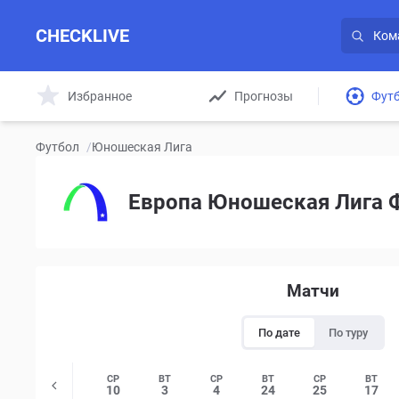
CHECKLIVE
Избранное
Прогнозы
Фут
Футбол
/
Юношеская Лига
Европа Юношеская Лига Ф
Матчи
По дате
По туру
ПТ
ВТ
СР
ВТ
СР
ВТ
СР
ВТ
5
9
10
3
4
24
25
17