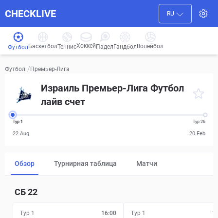
CHECKLIVE
RU
Хоккей
Баскетбол
Волейбол
Гандбол
Теннис
Падел
Футбол
/
Премьер-Лига
Футбол
Израиль Премьер-Лига Футбол
лайв счет
Тур 1
Тур 26
22 Aug
20 Feb
Обзор
Турнирная таблица
Матчи
СБ
22
Тур 1
16:00
Тур 1
1