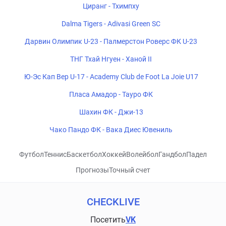
Циранг - Тхимпху
Dalma Tigers - Adivasi Green SC
Дарвин Олимпик U-23 - Палмерстон Роверс ФК U-23
ТНГ Тхай Нгуен - Ханой II
Ю-Эс Кап Вер U-17 - Academy Club de Foot La Joie U17
Пласа Амадор - Тауро ФК
Шахин ФК - Джи-13
Чако Пандо ФК - Вака Диес Ювениль
Футбол
Теннис
Баскетбол
Хоккей
Волейбол
Гандбол
Падел
Прогнозы
Точный счет
CHECKLIVE
Посетить
VK