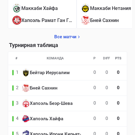
Маккаби Хайфа
Маккаби Нетания
Хапоэль Рамат Ган Гиватаим
Бней Сахнин
Все матчи
Турнирная таблица
#
КОМАНДА
P
DIFF
PTS
1
0
0
0
Бейтар Иерусалим
2
0
0
0
Бней Сахнин
3
0
0
0
Хапоэль Беэр-Шева
4
0
0
0
Хапоэль Хайфа
5
0
0
0
Хапоэль Ирони Кирьят-Шмона