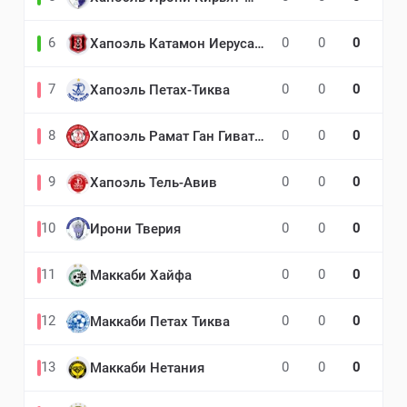
6
0
0
0
Хапоэль Катамон Иерусалим
7
0
0
0
Хапоэль Петах-Тиква
8
0
0
0
Хапоэль Рамат Ган Гиватаим
9
0
0
0
Хапоэль Тель-Авив
10
0
0
0
Ирони Тверия
11
0
0
0
Маккаби Хайфа
12
0
0
0
Маккаби Петах Тиква
13
0
0
0
Маккаби Нетания