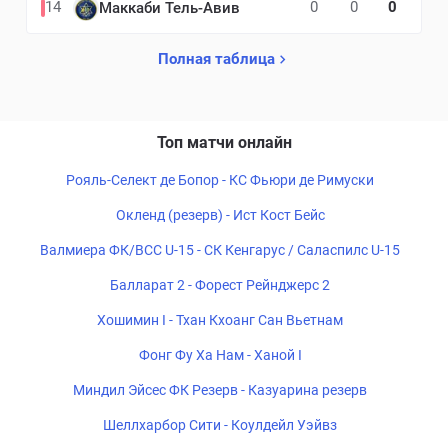
14
0
0
0
Маккаби Тель-Авив
Полная таблица
Топ матчи онлайн
Рояль-Селект де Бопор - КС Фьюри де Римуски
Окленд (резерв) - Ист Кост Бейс
Валмиера ФК/ВСС U-15 - СК Кенгарус / Саласпилс U-15
Балларат 2 - Форест Рейнджерс 2
Хошимин I - Тхан Кхоанг Сан Вьетнам
Фонг Фу Ха Нам - Ханой I
Миндил Эйсес ФК Резерв - Казуарина резерв
Шеллхарбор Сити - Коулдейл Уэйвз