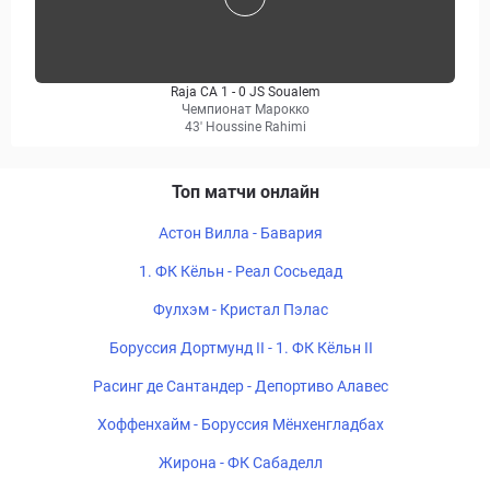
Raja CA 1 - 0 JS Soualem
Чемпионат Марокко
43' Houssine Rahimi
Топ матчи онлайн
Астон Вилла - Бавария
1. ФК Кёльн - Реал Сосьедад
Фулхэм - Кристал Пэлас
Боруссия Дортмунд II - 1. ФК Кёльн II
Расинг де Сантандер - Депортиво Алавес
Хоффенхайм - Боруссия Мёнхенгладбах
Жирона - ФК Сабаделл