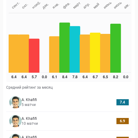
Средний рейтинг за месяц
A. Khafifi
7.4
5
матчи
A. Khafifi
6.9
10
матчи
A. Khafifi