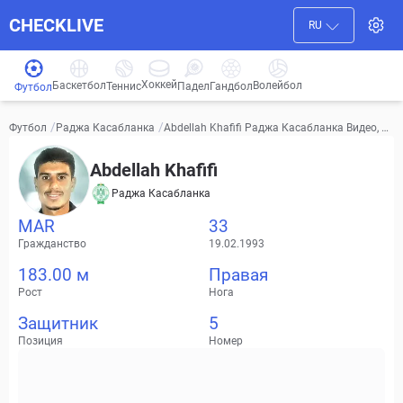
CHECKLIVE
RU
Хоккей
Баскетбол
Волейбол
Гандбол
Теннис
Падел
Футбол
/
/
Abdellah Khafifi Раджа Касабланка Видео, тр
Футбол
Раджа Касабланка
ансферы, статистика
Abdellah Khafifi
Раджа Касабланка
MAR
33
Гражданство
19.02.1993
183.00 м
Правая
Рост
Нога
Защитник
5
Позиция
Номер