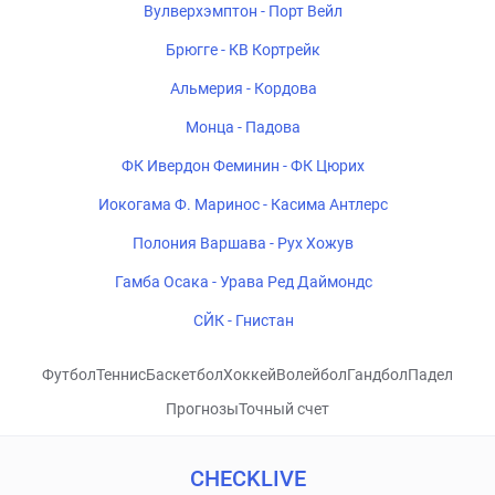
Вулверхэмптон - Порт Вейл
Брюгге - КВ Кортрейк
Альмерия - Кордова
Монца - Падова
ФК Ивердон Феминин - ФК Цюрих
Иокогама Ф. Маринос - Касима Антлерс
Полония Варшава - Рух Хожув
Гамба Осака - Урава Ред Даймондс
СЙК - Гнистан
Футбол
Теннис
Баскетбол
Хоккей
Волейбол
Гандбол
Падел
Прогнозы
Точный счет
CHECKLIVE