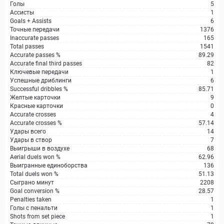
Голы
5
Ассисты
1
Goals + Assists
6
Точные передачи
1376
Inaccurate passes
165
Total passes
1541
Accurate passes %
89.29
Accurate final third passes
82
Ключевые передачи
1
Успешные дриблинги
6
Successful dribbles %
85.71
Желтые карточки
9
Красные карточки
0
Accurate crosses
4
Accurate crosses %
57.14
Удары всего
14
Удары в створ
7
Выигрыши в воздухе
68
Aerial duels won %
62.96
Выигранные единоборства
136
Total duels won %
51.13
Сыграно минут
2208
Goal conversion %
28.57
Penalties taken
1
Голы с пенальти
1
Shots from set piece
1