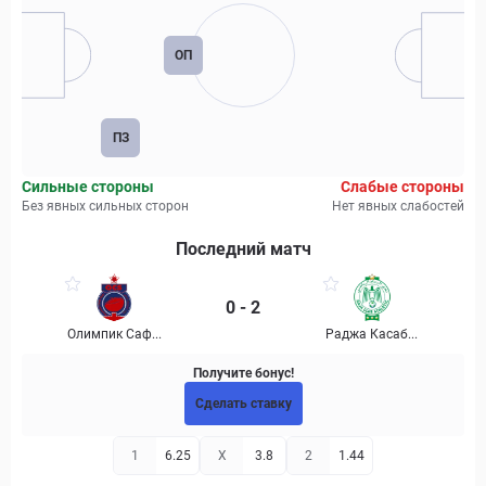
ОП
ПЗ
Сильные стороны
Слабые стороны
Без явных сильных сторон
Нет явных слабостей
Последний матч
0 - 2
Олимпик Саф...
Раджа Касаб...
Получите бонус!
Сделать ставку
1
6.25
X
3.8
2
1.44