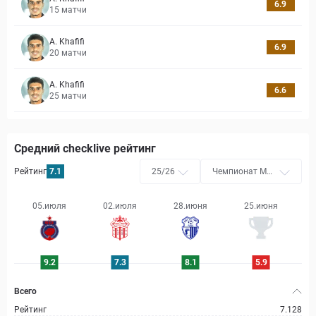
6.9
15
матчи
A. Khafifi
6.9
20
матчи
A. Khafifi
6.6
25
матчи
Средний checklive рейтинг
Рейтинг
7.1
25/26
Чемпионат Мар
окко
05.июля
02.июля
28.июня
25.июня
9.2
7.3
8.1
5.9
Всего
Рейтинг
7.128