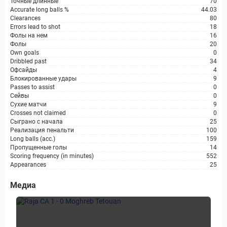
Точные длинные
70
Accurate long balls %
44.03
Clearances
80
Errors lead to shot
18
Фолы на нем
16
Фолы
20
Own goals
0
Dribbled past
34
Офсайды
4
Блокированные удары
9
Passes to assist
0
Сейвы
0
Сухие матчи
9
Crosses not claimed
0
Сыграно с начала
25
Реализация пенальти
100
Long balls (acc.)
159
Пропущенные голы
14
Scoring frequency (in minutes)
552
Appearances
25
Медиа