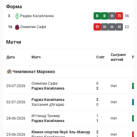
Форма
3
Раджа Касабланка
В
В
Н
П
56
16
Олимпик Сафи
П
Н
Н
Н
22
Матчи
Страница матча
Сыграно
Дата
Матч
Счёт
Ре
матчей
Чемпионат Марокко
Олимпик Сафи
0
05-07-2026
Нет
9.
Раджа Касабланка
2
Раджа Касабланка
2
02-07-2026
Нет
7.
Хассания д'Агадир
0
Иттихад Танжер
1
28-06-2026
Нет
8.
Раджа Касабланка
1
Юнион спортив Якуб Эль-Мансур
2
25-06-2026
Нет
5.