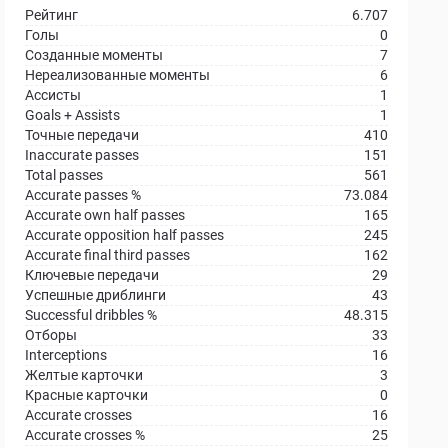
Рейтинг
6.707
Голы
0
Созданные моменты
7
Нереализованные моменты
6
Ассисты
1
Goals + Assists
1
Точные передачи
410
Inaccurate passes
151
Total passes
561
Accurate passes %
73.084
Accurate own half passes
165
Accurate opposition half passes
245
Accurate final third passes
162
Ключевые передачи
29
Успешные дриблинги
43
Successful dribbles %
48.315
Отборы
33
Interceptions
16
Желтые карточки
3
Красные карточки
0
Accurate crosses
16
Accurate crosses %
25