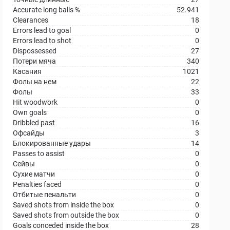
Accurate long balls %
52.941
Clearances
18
Errors lead to goal
0
Errors lead to shot
0
Dispossessed
27
Потери мяча
340
Касания
1021
Фолы на нем
22
Фолы
33
Hit woodwork
0
Own goals
0
Dribbled past
16
Офсайды
3
Блокированные удары
14
Passes to assist
0
Сейвы
0
Сухие матчи
0
Penalties faced
0
Отбитые пенальти
0
Saved shots from inside the box
0
Saved shots from outside the box
0
Goals conceded inside the box
28