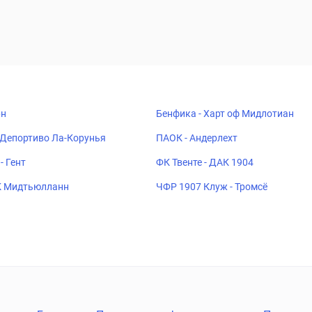
рн
Бенфика - Харт оф Мидлотиан
 Депортиво Ла-Корунья
ПАОК - Андерлехт
- Гент
ФК Твенте - ДАК 1904
К Мидтьюлланн
ЧФР 1907 Клуж - Тромсё