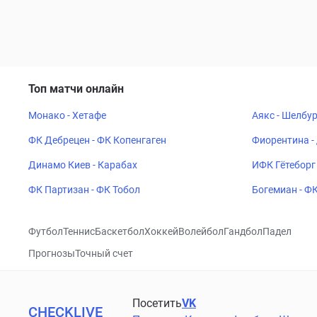
Топ матчи онлайн
Монако - Хетафе
Аякс - Шелбу
ФК Дебрецен - ФК Копенгаген
Фиорентина -
Динамо Киев - Карабах
ИФК Гётеборг 
ФК Партизан - ФК Тобол
Богемиан - Ф
Футбол
Теннис
Баскетбол
Хоккей
Волейбол
Гандбол
Падел
Прогнозы
Точный счет
Посетить
VK
CHECKLIVE