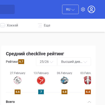
RU
Хоккей
Еще
Средний checklive рейтинг
Рейтинг
25/26
Высший диви
6.7
зион Нидерла
ндов
27.February
13.February
06.February
03.February
6.6
7
6.8
6.4
Всего