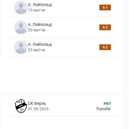
А. Ляйпольд
6.1
15
матчи
А. Ляйпольд
6.2
20
матчи
А. Ляйпольд
6.2
25
матчи
СК Ферль
Нет
01.08.2026
Transfer