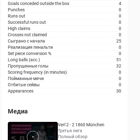
Goals conceded outside the box
4
Punches
0
Runs out
0
Successful runs out
0
High claims
0
Crosses not claimed
0
Сыграно с начала
25
Реализация пенальти
0
Set piece conversion %
0
Long balls (acc.)
51
Пропущенные голы
32
Scoring frequency (in minutes)
0
Пойманные мячи
0
Отбитые сейвы
0
Appearances
30
Медиа
Verl 2 - 2 1860 München
Третья лига
Полный обзор