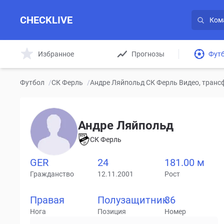
CHECKLIVE
Избранное
Прогнозы
Фут
Футбол
/
СК Ферль
/
Андре Ляйпольд СК Ферль Видео, транс
Андре Ляйпольд
СК Ферль
GER
24
181.00 м
Гражданство
12.11.2001
Рост
Правая
Полузащитник
36
Нога
Позиция
Номер