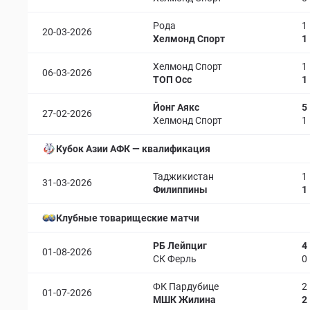
Рода
1
20-03-2026
Хелмонд Спорт
1
Хелмонд Спорт
1
06-03-2026
ТОП Осс
1
Йонг Аякс
5
27-02-2026
Хелмонд Спорт
1
Кубок Азии АФК — квалификация
Таджикистан
1
31-03-2026
Филиппины
1
Клубные товарищеские матчи
РБ Лейпциг
4
01-08-2026
СК Ферль
0
ФК Пардубице
2
01-07-2026
МШК Жилина
2