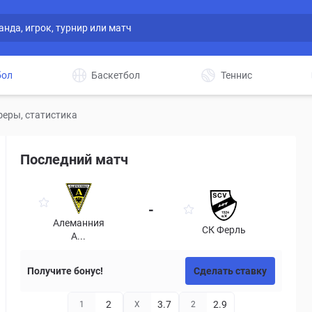
бол
Баскетбол
Теннис
феры, статистика
Последний матч
-
Алеманния
СК Ферль
А...
Получите бонус!
Сделать ставку
2
3.7
2.9
1
X
2