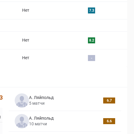
Нет
7.3
Нет
8.2
Нет
-
3
А. Ляйпольд
6.7
5
матчи
А. Ляйпольд
6.6
10
матчи