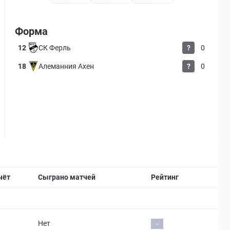
Форма
12
СК Ферль
?
0
18
Алеманния Ахен
?
0
Страница матча
чёт
Сыграно матчей
Рейтинг
Нет
-