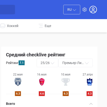
RU
Хоккей
Еще
Средний checklive рейтинг
Рейтинг
25/26
Премьер-Лиг
7.1
а
22.мая
16.мая
10.мая
27.апреля
6.3
4.6
6.3
4.3
Всего