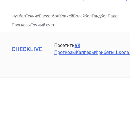
Футбол
Теннис
Баскетбол
Хоккей
Волейбол
Гандбол
Падел
Прогнозы
Точный счет
Посетить
VK
CHECKLIVE
Прогнозы
Капперы
Фрибеты
Школа 