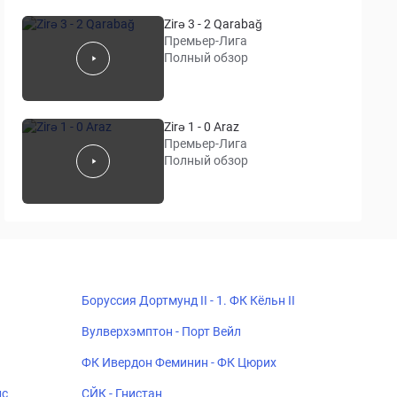
Zirə 3 - 2 Qarabağ
Премьер-Лига
Полный обзор
Zirə 1 - 0 Araz
Премьер-Лига
Полный обзор
Боруссия Дортмунд II - 1. ФК Кёльн II
Вулверхэмптон - Порт Вейл
ФК Ивердон Феминин - ФК Цюрих
дс
СЙК - Гнистан