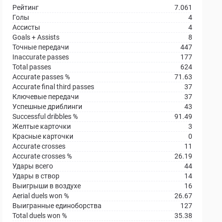
Рейтинг
7.061
Голы
4
Ассисты
4
Goals + Assists
8
Точные передачи
447
Inaccurate passes
177
Total passes
624
Accurate passes %
71.63
Accurate final third passes
37
Ключевые передачи
37
Успешные дриблинги
43
Successful dribbles %
91.49
Желтые карточки
3
Красные карточки
0
Accurate crosses
11
Accurate crosses %
26.19
Удары всего
44
Удары в створ
14
Выигрыши в воздухе
16
Aerial duels won %
26.67
Выигранные единоборства
127
Total duels won %
35.38