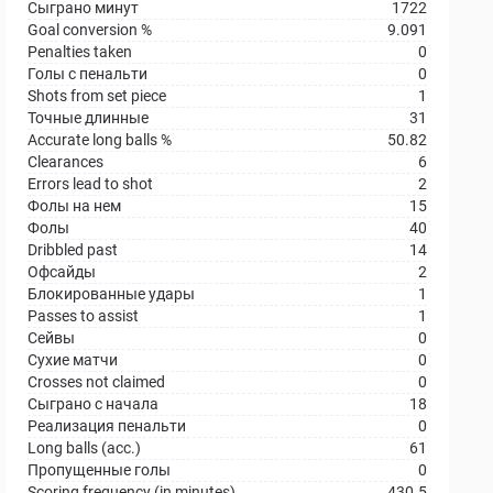
Сыграно минут
1722
Goal conversion %
9.091
Penalties taken
0
Голы с пенальти
0
Shots from set piece
1
Точные длинные
31
Accurate long balls %
50.82
Clearances
6
Errors lead to shot
2
Фолы на нем
15
Фолы
40
Dribbled past
14
Офсайды
2
Блокированные удары
1
Passes to assist
1
Сейвы
0
Сухие матчи
0
Crosses not claimed
0
Сыграно с начала
18
Реализация пенальти
0
Long balls (acc.)
61
Пропущенные голы
0
Scoring frequency (in minutes)
430.5