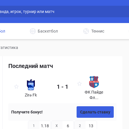
бол
Баскетбол
Теннис
статистика
Последний матч
1 - 1
ФК Пайде
Zirə Fk
Фл...
Получите бонус!
Сделать ставку
1.18
6
13
1
X
2