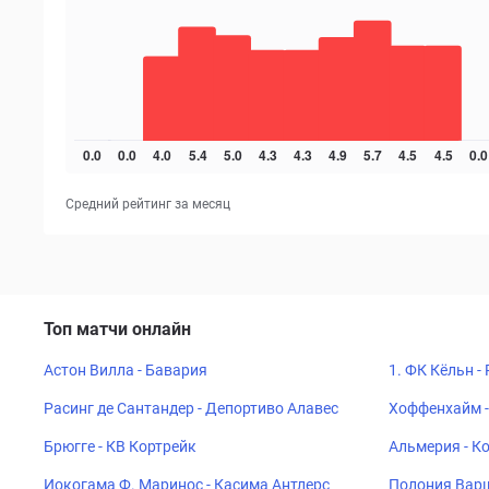
Средний рейтинг за месяц
Топ матчи онлайн
Астон Вилла - Бавария
1. ФК Кёльн -
Расинг де Сантандер - Депортиво Алавес
Хоффенхайм -
Брюгге - КВ Кортрейк
Альмерия - К
Иокогама Ф. Маринос - Касима Антлерс
Полония Варш