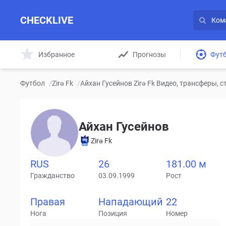
CHECKLIVE
Избранное
Прогнозы
Фут
Футбол
/
Zirə Fk
/
Айхан Гусейнов Zirə Fk Видео, трансферы, 
Айхан Гусейнов
Zirə Fk
RUS
26
181.00 м
Гражданство
03.09.1999
Рост
Правая
Нападающий
22
Нога
Позиция
Номер