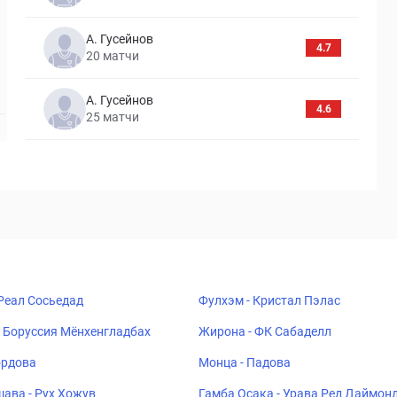
А. Гусейнов
4.7
20
матчи
А. Гусейнов
4.6
25
матчи
 Реал Сосьедад
Фулхэм - Кристал Пэлас
 Боруссия Мёнхенгладбах
Жирона - ФК Сабаделл
ордова
Монца - Падова
ава - Рух Хожув
Гамба Осака - Урава Ред Даймон