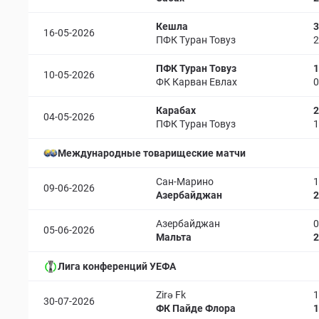
Кешла
3
16-05-2026
ПФК Туран Товуз
2
ПФК Туран Товуз
1
10-05-2026
ФК Карван Евлах
0
Карабах
2
04-05-2026
ПФК Туран Товуз
1
Международные товарищеские матчи
Сан-Марино
1
09-06-2026
Азербайджан
2
Азербайджан
0
05-06-2026
Мальта
2
Лига конференций УЕФА
Zirə Fk
1
30-07-2026
ФК Пайде Флора
1