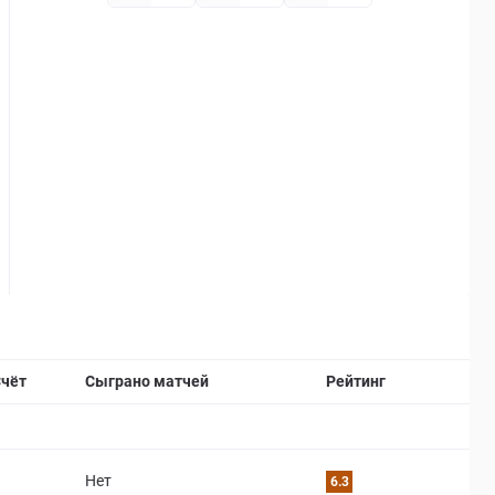
Страница матча
чёт
Сыграно матчей
Рейтинг
Нет
6.3