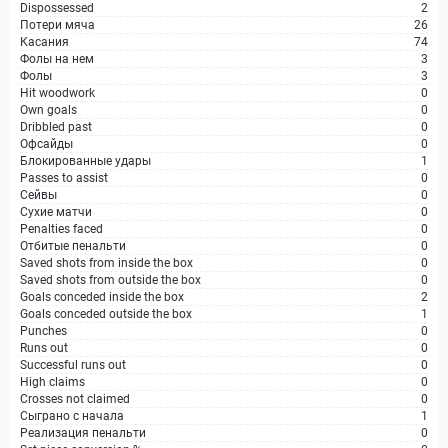
Dispossessed
2
Потери мяча
26
Касания
74
Фолы на нем
3
Фолы
3
Hit woodwork
0
Own goals
0
Dribbled past
0
Офсайды
0
Блокированные удары
1
Passes to assist
0
Сейвы
0
Сухие матчи
0
Penalties faced
0
Отбитые пенальти
0
Saved shots from inside the box
0
Saved shots from outside the box
0
Goals conceded inside the box
2
Goals conceded outside the box
1
Punches
0
Runs out
0
Successful runs out
0
High claims
0
Crosses not claimed
0
Сыграно с начала
1
Реализация пенальти
0