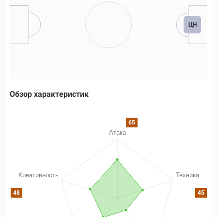
ЦН
Обзор характеристик
65
48
45