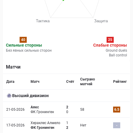
40
25
Сильные стороны
Слабые стороны
Без явных сильных сторон
Ground duels
Ball control
Матчи
Страница матча
Сыграно
Дата
Матч
Счёт
Рейтинг
матчей
Высший дивизион
Аякс
2
21-05-2026
58
6.5
ФК Гронинген
0
Хераклес Алмело
1
17-05-2026
Нет
-
ФК Гронинген
2