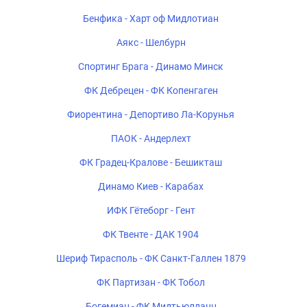
Бенфика - Харт оф Мидлотиан
Аякс - Шелбурн
Спортинг Брага - Динамо Минск
ФК Дебрецен - ФК Копенгаген
Фиорентина - Депортиво Ла-Корунья
ПАОК - Андерлехт
ФК Градец-Кралове - Бешикташ
Динамо Киев - Карабах
ИФК Гётеборг - Гент
ФК Твенте - ДАК 1904
Шериф Тирасполь - ФК Санкт-Галлен 1879
ФК Партизан - ФК Тобол
Богемиан - ФК Мидтьюлланн