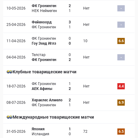
ФК Гронинген
2
10-05-2026
Нет
-
НЕК Неймеген
1
Фейеноорд
3
25-04-2026
Нет
-
ФК Гронинген
1
ФК Гронинген
0
11-04-2026
10
6.6
Гоу Эхед Иглз
0
Телстар
0
04-04-2026
Нет
-
ФК Гронинген
2
Клубные товарищеские матчи
ФК Гронинген
1
18-07-2026
Нет
4.4
АЕК Афины
2
Хераклес Алмело
2
08-07-2026
Нет
6.9
ФК Гронинген
1
Международные товарищеские матчи
Япония
1
31-05-2026
72
6.5
Исландия
0