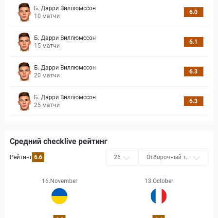
Б. Дарри Виллюмссон
6.0
10
матчи
Б. Дарри Виллюмссон
6.1
15
матчи
Б. Дарри Виллюмссон
6.3
20
матчи
Б. Дарри Виллюмссон
6.3
25
матчи
Средний checklive рейтинг
Рейтинг
6.6
26
Отборочный ту
рнир чемпиона
та мира УЕФА
16.November
13.October