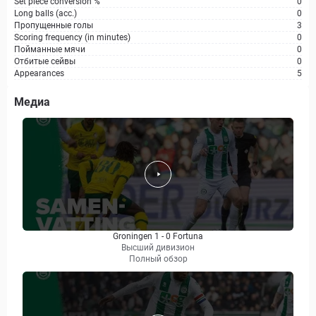
Set piece conversion %
0
Long balls (acc.)
0
Пропущенные голы
3
Scoring frequency (in minutes)
0
Пойманные мячи
0
Отбитые сейвы
0
Appearances
5
Медиа
Groningen 1 - 0 Fortuna
Высший дивизион
Полный обзор