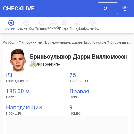
CHECKLIVE
RU
Хоккей
Баскетбол
Волейбол
Гандбол
Теннис
Падел
Футбол
/
/
Бриньоульвюр Дарри Виллюмссон ФК Гронинген
Футбол
ФК Гронинген
Видео, трансферы, статистика
Бриньоульвюр Дарри Виллюмссон
ФК Гронинген
ISL
25
Гражданство
12.08.2000
185.00 м
Правая
Рост
Нога
Нападающий
9
Позиция
Номер