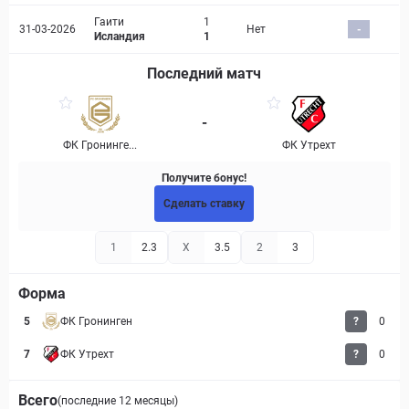
Гаити
1
31-03-2026
Нет
-
Исландия
1
Последний матч
-
ФК Гронинге...
ФК Утрехт
Получите бонус!
Сделать ставку
1
2.3
X
3.5
2
3
Форма
5
ФК Гронинген
?
0
7
ФК Утрехт
?
0
Всего
(последние 12 месяцы)