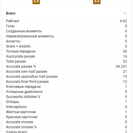
6.8
6.6
Всего
Рейтинг
6.62
Голы
0
Созданные моменты
0
Нереализованные моменты
0
Ассисты
0
Goals + Assists
0
Точные передачи
36
Inaccurate passes
16
Total passes
52
Accurate passes %
69.231
Accurate own half passes
21
Accurate opposition half passes
15
Accurate final third passes
12
Ключевые передачи
1
Успешные дриблинги
0
Successful dribbles %
0
Отборы
1
Interceptions
0
Желтые карточки
1
Красные карточки
0
Accurate crosses
0
Accurate crosses %
0
Удары всего
2