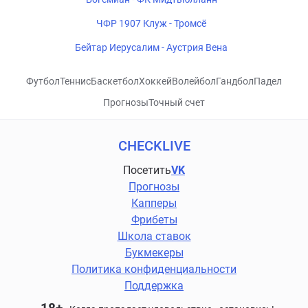
ЧФР 1907 Клуж - Тромсё
Бейтар Иерусалим - Аустрия Вена
Футбол
Теннис
Баскетбол
Хоккей
Волейбол
Гандбол
Падел
Прогнозы
Точный счет
CHECKLIVE
Посетить
VK
Прогнозы
Капперы
Фрибеты
Школа ставок
Букмекеры
Политика конфиденциальности
Поддержка