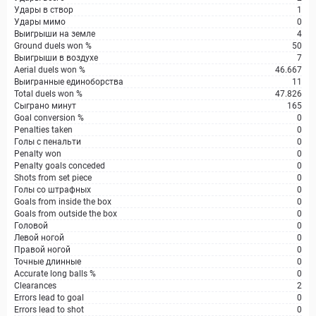
Удары в створ
1
Удары мимо
0
Выигрыши на земле
4
Ground duels won %
50
Выигрыши в воздухе
7
Aerial duels won %
46.667
Выигранные единоборства
11
Total duels won %
47.826
Сыграно минут
165
Goal conversion %
0
Penalties taken
0
Голы с пенальти
0
Penalty won
0
Penalty goals conceded
0
Shots from set piece
0
Голы со штрафных
0
Goals from inside the box
0
Goals from outside the box
0
Головой
0
Левой ногой
0
Правой ногой
0
Точные длинные
0
Accurate long balls %
0
Clearances
2
Errors lead to goal
0
Errors lead to shot
0