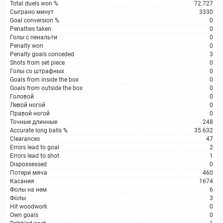
Total duels won %
72.727
Сыграно минут
3330
Goal conversion %
0
Penalties taken
0
Голы с пенальти
0
Penalty won
0
Penalty goals conceded
3
Shots from set piece
0
Голы со штрафных
0
Goals from inside the box
0
Goals from outside the box
0
Головой
0
Левой ногой
0
Правой ногой
0
Точные длинные
248
Accurate long balls %
35.632
Clearances
47
Errors lead to goal
2
Errors lead to shot
1
Dispossessed
0
Потери мяча
460
Касания
1674
Фолы на нем
6
Фолы
3
Hit woodwork
0
Own goals
0