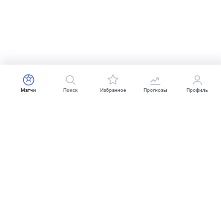
Матчи
Поиск
Избранное
Прогнозы
Профиль