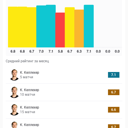
Средний рейтинг за месяц
К. Келлехер
7.1
5
матчи
К. Келлехер
6.7
10
матчи
К. Келлехер
6.6
15
матчи
К. Келлехер
6.7