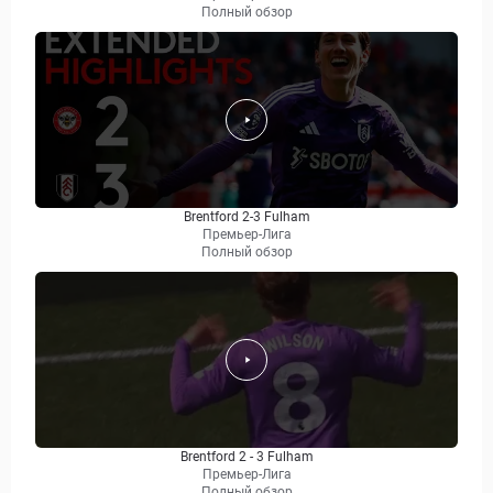
Полный обзор
Brentford 2-3 Fulham
Премьер-Лига
Полный обзор
Brentford 2 - 3 Fulham
Премьер-Лига
Полный обзор