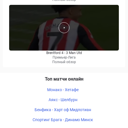
Brentford 4 - 3 Man Utd
Премьер-Лига
Полный обзор
Топ матчи онлайн
Монако - Хетафе
Аякс - Шелбурн
Бенфика - Харт оф Мидлотиан
Спортинг Брага - Динамо Минск