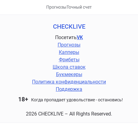
Прогнозы
Точный счет
CHECKLIVE
Посетить
VK
Прогнозы
Капперы
Фрибеты
Школа ставок
Букмекеры
Политика конфиденциальности
Поддержка
18+
Когда пропадает удовольствие - остановись!
2026 CHECKLIVE – All Rights Reserved.