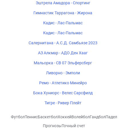
Эштрела Амадора - Спортинг
Гимнастик Таррагона - Жирона
Кадис - Лас-Пальмас
Кадис - Лас-Пальмас
Салернитана - А.С.Д. Самбьязе 2023
АЗ Алкмар - АДО Ден Хааг
Мальорка - СВ 07 Эльферсберг
Ливорно - Эмполи
Ремо - Атлетико Минейро
Бока Хуниорс - Велес Сарсфилд
Тигре - Ривер Плейт
Футбол
Теннис
Баскетбол
Хоккей
Волейбол
Гандбол
Падел
Прогнозы
Точный счет