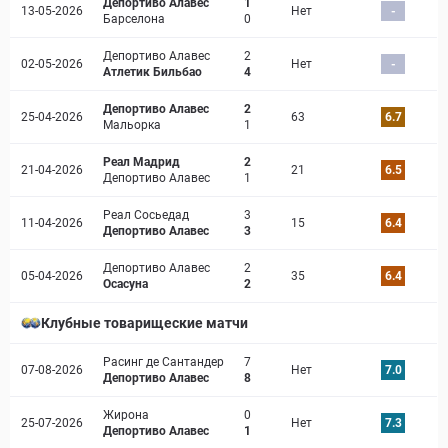
Депортиво Алавес
1
13-05-2026
Нет
-
Барселона
0
Депортиво Алавес
2
02-05-2026
Нет
-
Атлетик Бильбао
4
Депортиво Алавес
2
25-04-2026
63
6.7
Мальорка
1
Реал Мадрид
2
21-04-2026
21
6.5
Депортиво Алавес
1
Реал Сосьедад
3
11-04-2026
15
6.4
Депортиво Алавес
3
Депортиво Алавес
2
05-04-2026
35
6.4
Осасуна
2
Клубные товарищеские матчи
Расинг де Сантандер
7
07-08-2026
Нет
7.0
Депортиво Алавес
8
Жирона
0
25-07-2026
Нет
7.3
Депортиво Алавес
1