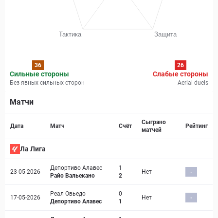
36
26
Сильные стороны
Слабые стороны
Без явных сильных сторон
Aerial duels
Матчи
Страница матча
Сыграно
Дата
Матч
Счёт
Рейтинг
матчей
Ла Лига
Депортиво Алавес
1
23-05-2026
Нет
-
Райо Вальекано
2
Реал Овьедо
0
17-05-2026
Нет
-
Депортиво Алавес
1