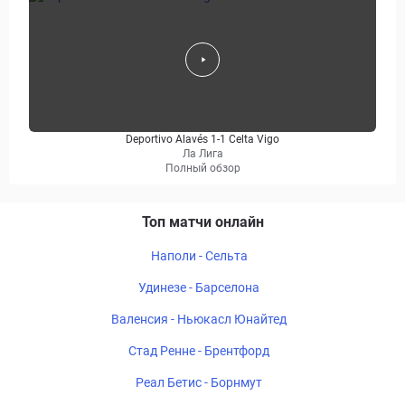
Deportivo Alavés 1-1 Celta Vigo
Ла Лига
Полный обзор
Топ матчи онлайн
Наполи - Сельта
Удинезе - Барселона
Валенсия - Ньюкасл Юнайтед
Стад Ренне - Брентфорд
Реал Бетис - Борнмут