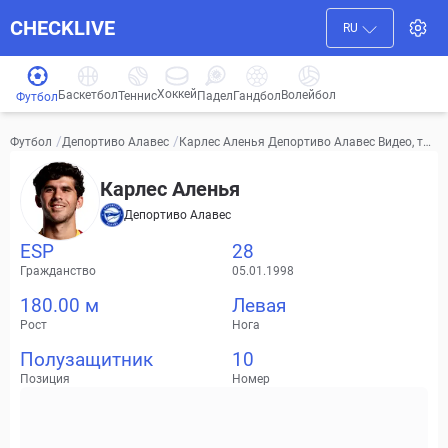
CHECKLIVE
RU
Хоккей
Баскетбол
Волейбол
Гандбол
Теннис
Падел
Футбол
/
/
Карлес Аленья Депортиво Алавес Видео, тра
Футбол
Депортиво Алавес
нсферы, статистика
Карлес Аленья
Депортиво Алавес
ESP
28
Гражданство
05.01.1998
180.00 м
Левая
Рост
Нога
Полузащитник
10
Позиция
Номер