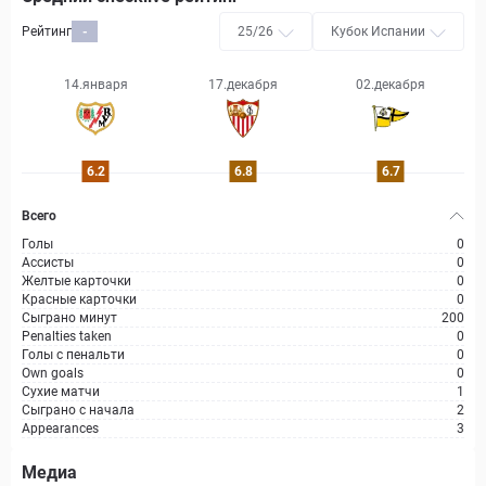
Рейтинг
-
25/26
Кубок Испании
14.января
17.декабря
02.декабря
6.2
6.8
6.7
Всего
Голы
0
Ассисты
0
Желтые карточки
0
Красные карточки
0
Сыграно минут
200
Penalties taken
0
Голы с пенальти
0
Own goals
0
Сухие матчи
1
Сыграно с начала
2
Appearances
3
Медиа