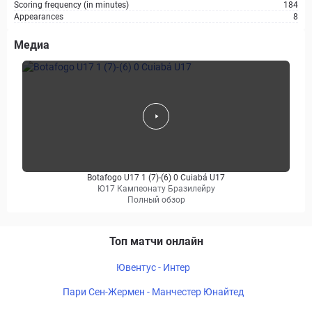
Scoring frequency (in minutes)
184
Appearances
8
Медиа
Botafogo U17 1 (7)-(6) 0 Cuiabá U17
Ю17 Кампеонату Бразилейру
Полный обзор
Топ матчи онлайн
Ювентус - Интер
Пари Сен-Жермен - Манчестер Юнайтед