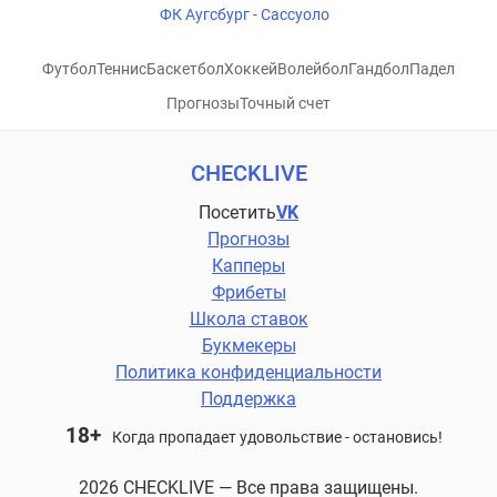
ФК Аугсбург - Сассуоло
Футбол
Теннис
Баскетбол
Хоккей
Волейбол
Гандбол
Падел
Прогнозы
Точный счет
CHECKLIVE
Посетить
VK
Прогнозы
Капперы
Фрибеты
Школа ставок
Букмекеры
Политика конфиденциальности
Поддержка
18+
Когда пропадает удовольствие - остановись!
2026 CHECKLIVE — Все права защищены.