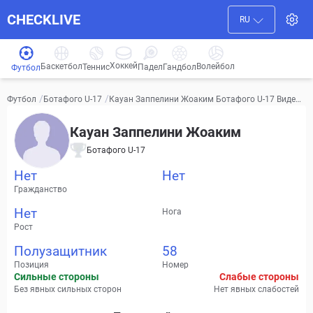
CHECKLIVE
RU
Хоккей
Баскетбол
Волейбол
Гандбол
Теннис
Падел
Футбол
/
/
Кауан Заппелини Жоаким Ботафого U-17 Видео,
Футбол
Ботафого U-17
трансферы, статистика
Кауан Заппелини Жоаким
Ботафого U-17
Нет
Нет
Гражданство
Нет
Нога
Рост
Полузащитник
58
Позиция
Номер
Сильные стороны
Слабые стороны
Без явных сильных сторон
Нет явных слабостей