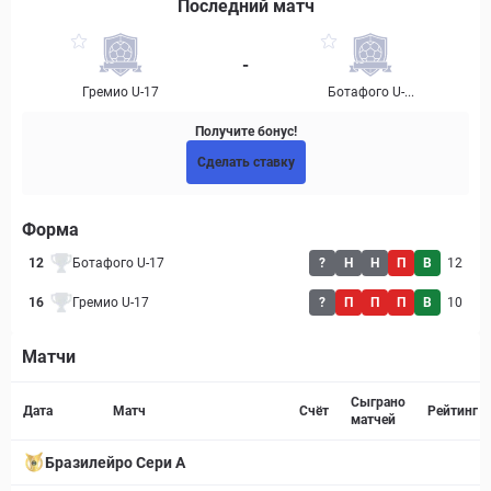
Последний матч
-
Гремио U-17
Ботафого U-...
Получите бонус!
Сделать ставку
Форма
12
Ботафого U-17
?
Н
Н
П
В
12
16
Гремио U-17
?
П
П
П
В
10
Матчи
Страница матча
Сыграно
Дата
Матч
Счёт
Рейтинг
матчей
Бразилейро Сери A