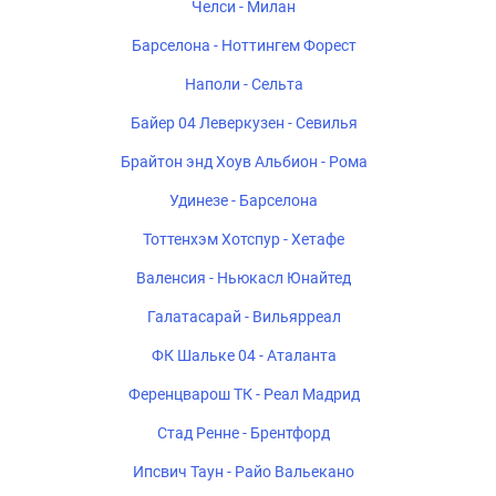
Челси - Милан
Барселона - Ноттингем Форест
Наполи - Сельта
Байер 04 Леверкузен - Севилья
Брайтон энд Хоув Альбион - Рома
Удинезе - Барселона
Тоттенхэм Хотспур - Хетафе
Валенсия - Ньюкасл Юнайтед
Галатасарай - Вильярреал
ФК Шальке 04 - Аталанта
Ференцварош ТК - Реал Мадрид
Стад Ренне - Брентфорд
Ипсвич Таун - Райо Вальекано