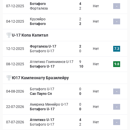
Ботафого
4
07-12-2025
Нет
-
Форталеза
2
Крузейро
2
04-12-2025
Нет
-
Ботафого
2
U-17 Копа Капитал
Форталеза U-17
2
12-12-2025
Нет
7.3
Ботафого U-17
0
Атлетико Гоияниенсе U-17
9
08-12-2025
Нет
9.8
Ботафого U-17
10
Ю17 Кампеонату Бразилейру
Ботафого U-17
0
04-08-2026
Нет
-
Сао Пауло Сп
0
Америка Минейро U-17
0
22-07-2026
Нет
-
Ботафого U-17
0
Атлетико U-17
4
07-07-2026
Нет
-
Ботафого U-17
2