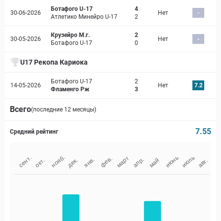
Ботафого U-17
4
30-06-2026
Нет
-
Атлетико Минейро U-17
2
Крузейро М.г.
2
30-05-2026
Нет
-
Ботафого U-17
0
U17 Рекопа Кариока
Ботафого U-17
2
14-05-2026
Нет
7.2
Фламенго Рж
3
Всего
(последние 12 месяцы)
7.55
Средний рейтинг