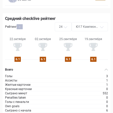
Средний checklive рейтинг
Рейтинг
-
24
Ю17 Кампеона
ту Бразилейру
22.октября
02.октября
25.сентября
19.сентября
6.1
6.1
6.1
6.1
Всего
Голы
3
Ассисты
1
Желтые карточки
1
Красные карточки
0
Сыграно минут
552
Penalties taken
0
Голы с пенальти
0
Own goals
0
Сыграно с начала
6