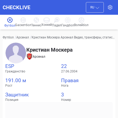
CHECKLIVE
RU
Хоккей
Баскетбол
Волейбол
Гандбол
Теннис
Падел
Футбол
/
/
Кристиан Москера Арсенал Видео, трансферы, статист
Футбол
Арсенал
ика
Кристиан Москера
Арсенал
ESP
22
Гражданство
27.06.2004
191.00 м
Правая
Рост
Нога
Защитник
3
Позиция
Номер