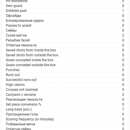
Hit woodwork
0
Own goals
0
Dribbled past
1
Офсайды
0
Блокированные удары
0
Passes to assist
0
Сейвы
0
Сухие матчи
2
Penalties faced
0
Отбитые пенальти
0
Saved shots from inside the box
0
Saved shots from outside the box
0
Goals conceded inside the box
0
Goals conceded outside the box
0
Punches
0
Runs out
0
Successful runs out
0
High claims
0
Crosses not claimed
0
Сыграно с начала
2
Реализация пенальти
0
Set piece conversion %
0
Long balls (acc.)
7
Пропущенные голы
0
Scoring frequency (in minutes)
0
Пойманные мячи
0
Отбитые сейвы
0