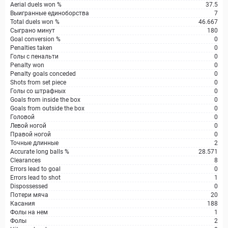
Aerial duels won %
37.5
Выигранные единоборства
7
Total duels won %
46.667
Сыграно минут
180
Goal conversion %
0
Penalties taken
0
Голы с пенальти
0
Penalty won
0
Penalty goals conceded
0
Shots from set piece
0
Голы со штрафных
0
Goals from inside the box
0
Goals from outside the box
0
Головой
0
Левой ногой
0
Правой ногой
0
Точные длинные
2
Accurate long balls %
28.571
Clearances
8
Errors lead to goal
0
Errors lead to shot
1
Dispossessed
0
Потери мяча
20
Касания
188
Фолы на нем
1
Фолы
2