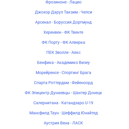
Фрозиноне - Лацио
Джохор Дарул Такзим - Челси
Арсенал - Боруссия Дортмунд
Херенвен - ФК Твенте
ФК Порту - ФК Алверка
ПЕК Зволле - Аякс
Бенфика - Академико Визеу
Морейренсе - Спортинг Брага
Спарта Роттердам - Фейеноорд
ФК Эпицентр Дунаевцы - Шахтер Донецк
Салернитана - Катандзаро U-19
Мансфилд Таун - Шеффилд Юнайтед
Аустрия Вена - ЛАСК