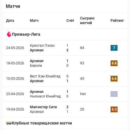
Матчи
Страница матча
Сыграно
Дата
Матч
Счёт
Рейтинг
матчей
Премьер-Лига
Кристал Пэлас
1
24-05-2026
84
7
Арсенал
2
Арсенал
1
18-05-2026
93
6.8
Бернли
0
Вест Хэм Юнайтед
0
10-05-2026
45
6.6
Арсенал
1
Арсенал
1
25-04-2026
Нет
-
Ньюкасл Юнайтед
0
Манчестер Сити
2
19-04-2026
20
6.3
Арсенал
1
Клубные товарищеские матчи