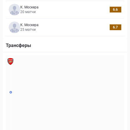
К. Москера
6.6
20
матчи
К. Москера
6.7
25
матчи
Трансферы