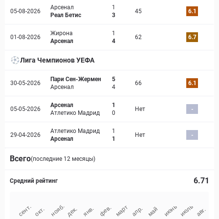
Арсенал
1
05-08-2026
45
6.1
Реал Бетис
3
Жирона
1
01-08-2026
62
6.7
Арсенал
4
Лига Чемпионов УЕФА
Пари Сен-Жермен
5
30-05-2026
66
6.1
Арсенал
4
Арсенал
1
05-05-2026
Нет
-
Атлетико Мадрид
0
Атлетико Мадрид
1
29-04-2026
Нет
-
Арсенал
1
Всего
(последние 12 месяцы)
6.71
Средний рейтинг