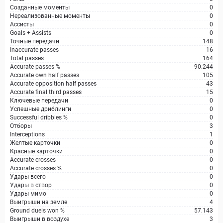
Созданные моменты
0
Нереализованные моменты
0
Ассисты
0
Goals + Assists
0
Точные передачи
148
Inaccurate passes
16
Total passes
164
Accurate passes %
90.244
Accurate own half passes
105
Accurate opposition half passes
43
Accurate final third passes
15
Ключевые передачи
0
Успешные дриблинги
0
Successful dribbles %
0
Отборы
3
Interceptions
1
Желтые карточки
0
Красные карточки
0
Accurate crosses
0
Accurate crosses %
0
Удары всего
0
Удары в створ
0
Удары мимо
0
Выигрыши на земле
4
Ground duels won %
57.143
Выигрыши в воздухе
3