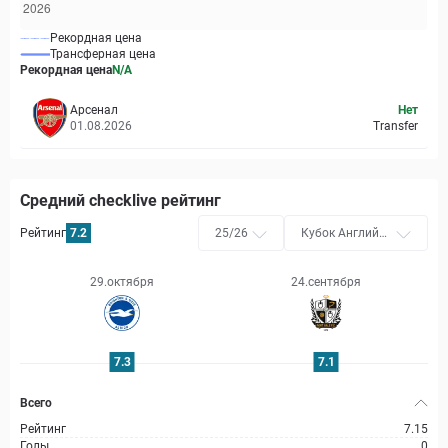
Рекордная цена
Трансферная цена
Рекордная цена
N/A
Арсенал
Нет
01.08.2026
Transfer
Средний checklive рейтинг
Рейтинг
7.2
25/26
Кубок Английск
ой футбольной
лиги
29.октября
24.сентября
7.3
7.1
Всего
Рейтинг
7.15
Голы
0