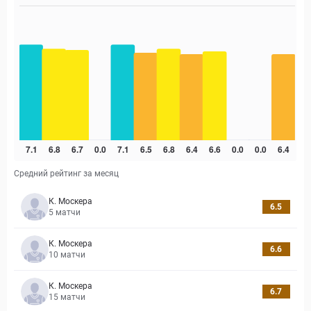
Средний рейтинг за месяц
К. Москера
6.5
5
матчи
К. Москера
6.6
10
матчи
К. Москера
6.7
15
матчи