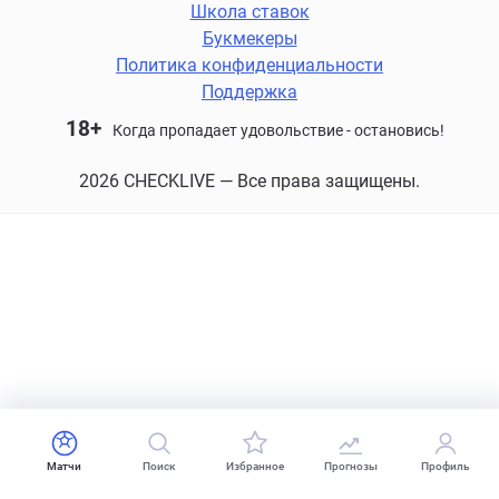
Школа ставок
Букмекеры
Политика конфиденциальности
Поддержка
18+
Когда пропадает удовольствие - остановись!
2026 CHECKLIVE — Все права защищены.
Матчи
Поиск
Избранное
Прогнозы
Профиль