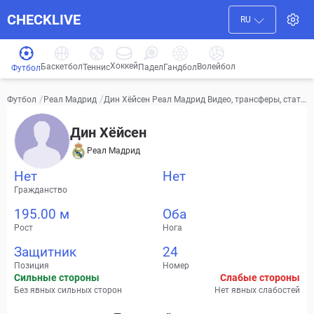
CHECKLIVE
RU
Хоккей
Баскетбол
Волейбол
Гандбол
Теннис
Падел
Футбол
/
/
Дин Хёйсен Реал Мадрид Видео, трансферы, стати
Футбол
Реал Мадрид
стика
Дин Хёйсен
Реал Мадрид
Нет
Нет
Гражданство
195.00 м
Оба
Рост
Нога
Защитник
24
Позиция
Номер
Сильные стороны
Слабые стороны
Без явных сильных сторон
Нет явных слабостей