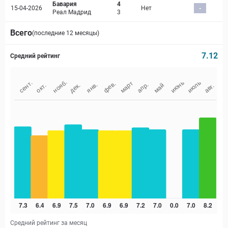
Бавария
4
15-04-2026
Нет
-
Реал Мадрид
3
Всего
(последние 12 месяцы)
7.12
Средний рейтинг
Средний рейтинг за месяц