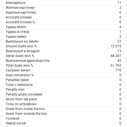
Interceptions
11
Желтые карточки
2
Красные карточки
0
Accurate crosses
0
Accurate crosses %
0
Удары всего
4
Удары в створ
1
Удары мимо
3
Выигрыши на земле
27
Ground duels won %
72.973
Выигрыши в воздухе
15
Aerial duels won %
48.387
Выигранные единоборства
42
Total duels won %
61.765
Сыграно минут
770
Goal conversion %
0
Penalties taken
0
Голы с пенальти
0
Penalty won
0
Penalty goals conceded
0
Shots from set piece
0
Голы со штрафных
0
Goals from inside the box
0
Goals from outside the box
0
Головой
0
Левой ногой
0