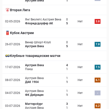
Аустрия Вена
1
Вторая Лига
Янг Виолетс Аустрия Вена
0
02-05-2026
Нет
3.8
Флоридсдорфер АК
5
Кубок Австрии
Винер Шпорт-Клуб
0
26-07-2026
Нет
7.8
Аустрия Вена
5
Клубные товарищеские матчи
Аустрия Вена
4
17-07-2026
Нет
7.5
Пакш
1
Аустрия Вена
1
08-07-2026
Нет
6.1
ДАК 1904
1
Аустрия Вена
1
04-07-2026
Нет
-
ФК Дебрецен
1
Маттерсбург
3
03-07-2026
Нет
6.2
Аустрия Вена
1