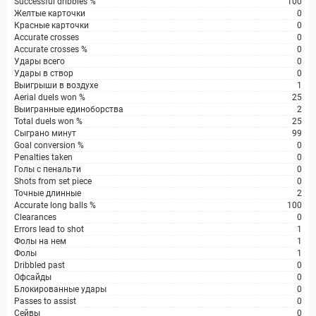
Successful dribbles %
100
Желтые карточки
0
Красные карточки
0
Accurate crosses
0
Accurate crosses %
0
Удары всего
0
Удары в створ
0
Выигрыши в воздухе
1
Aerial duels won %
25
Выигранные единоборства
2
Total duels won %
25
Сыграно минут
99
Goal conversion %
0
Penalties taken
0
Голы с пенальти
0
Shots from set piece
0
Точные длинные
2
Accurate long balls %
100
Clearances
0
Errors lead to shot
1
Фолы на нем
1
Фолы
1
Dribbled past
0
Офсайды
0
Блокированные удары
0
Passes to assist
0
Сейвы
0