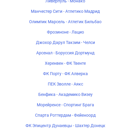
Ливерпуль - Монако
Манчестер Сити - Атлетико Мадрид
Олимпик Марсель - Атлетик Бильбао
Фрозиноне - Лацио
Джохор Дарул Такзим - Челси
Арсенал - Боруссия Дортмунд
Херенвен - ФК Твенте
ФК Порту - ФК Алверка
ПЕК Зволле - Аякс
Бенфика - Академико Визеу
Морейренсе - Спортинг Брага
Спарта Роттердам - Фейеноорд
ФК Эпицентр Дунаевцы - Шахтер Донецк