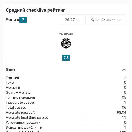
Средний checklive рейтинг
Рейтинг
7
26/27
Кубок Австрии
26.июля
7.8
Всего
Рейтинг
7
Голы
0
Ассисты
0
Goals + Assists
0
Точные передачи
85
Inaccurate passes
1
Total passes
86
Accurate passes %
98.84
Accurate final third passes
11
Ключевые передачи
0
Успешные дриблинги
1