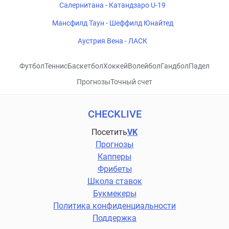
Салернитана - Катандзаро U-19
Мансфилд Таун - Шеффилд Юнайтед
Аустрия Вена - ЛАСК
Футбол
Теннис
Баскетбол
Хоккей
Волейбол
Гандбол
Падел
Прогнозы
Точный счет
CHECKLIVE
Посетить
VK
Прогнозы
Капперы
Фрибеты
Школа ставок
Букмекеры
Политика конфиденциальности
Поддержка