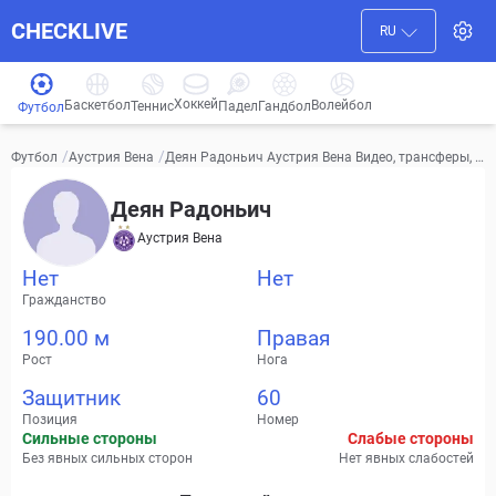
CHECKLIVE
RU
Хоккей
Баскетбол
Волейбол
Гандбол
Теннис
Падел
Футбол
/
/
Деян Радоньич Аустрия Вена Видео, трансферы, с
Футбол
Аустрия Вена
татистика
Деян Радоньич
Аустрия Вена
Нет
Нет
Гражданство
190.00 м
Правая
Рост
Нога
Защитник
60
Позиция
Номер
Сильные стороны
Слабые стороны
Без явных сильных сторон
Нет явных слабостей