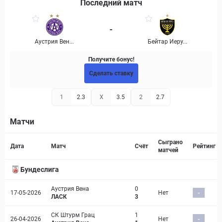
Последний матч
-
Аустрия Вен...
Бейтар Иеру...
Получите бонус!
Сделать ставку
1
2.3
X
3.5
2
2.7
Матчи
Страница матча
Сыграно
Дата
Матч
Счёт
Рейтинг
матчей
Бундеслига
Аустрия Вена
0
17-05-2026
Нет
-
ЛАСК
3
СК Штурм Грац
1
26-04-2026
Нет
-