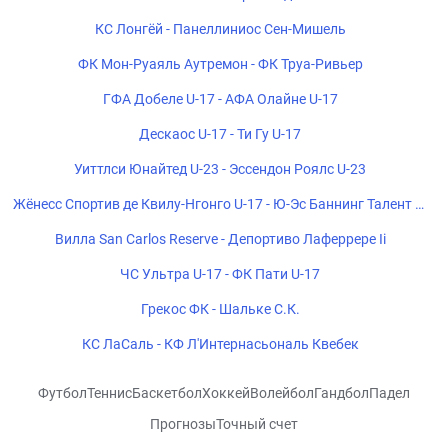
КС Лонгёй - Панеллиниос Сен-Мишель
ФК Мон-Руаяль Аутремон - ФК Труа-Ривьер
ГФА Добеле U-17 - АФА Олайне U-17
Дескаос U-17 - Ти Гу U-17
Уиттлси Юнайтед U-23 - Эссендон Роялс U-23
Жёнесс Спортив де Квилу-Нгонго U-17 - Ю-Эс Баннинг Талент U-
17
Вилла San Carlos Reserve - Депортиво Лаферрере Ii
ЧС Ультра U-17 - ФК Пати U-17
Грекос ФК - Шальке С.К.
КС ЛаСаль - КФ Л'Интернасьональ Квебек
Футбол
Теннис
Баскетбол
Хоккей
Волейбол
Гандбол
Падел
Прогнозы
Точный счет