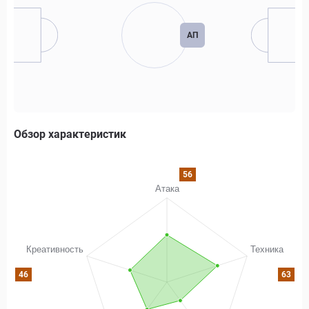
АП
Обзор характеристик
56
46
63