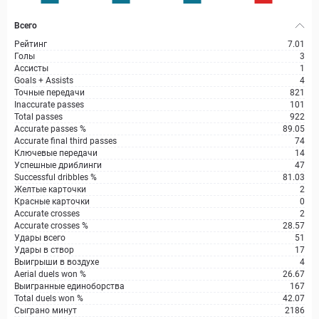
Всего
Рейтинг
7.01
Голы
3
Ассисты
1
Goals + Assists
4
Точные передачи
821
Inaccurate passes
101
Total passes
922
Accurate passes %
89.05
Accurate final third passes
74
Ключевые передачи
14
Успешные дриблинги
47
Successful dribbles %
81.03
Желтые карточки
2
Красные карточки
0
Accurate crosses
2
Accurate crosses %
28.57
Удары всего
51
Удары в створ
17
Выигрыши в воздухе
4
Aerial duels won %
26.67
Выигранные единоборства
167
Total duels won %
42.07
Сыграно минут
2186