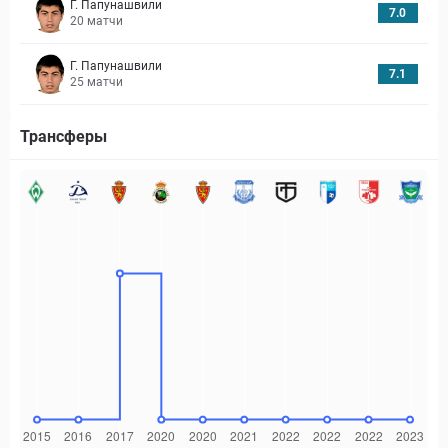
Г. Папунашвили
7.0
20
матчи
Г. Папунашвили
7.1
25
матчи
Трансферы