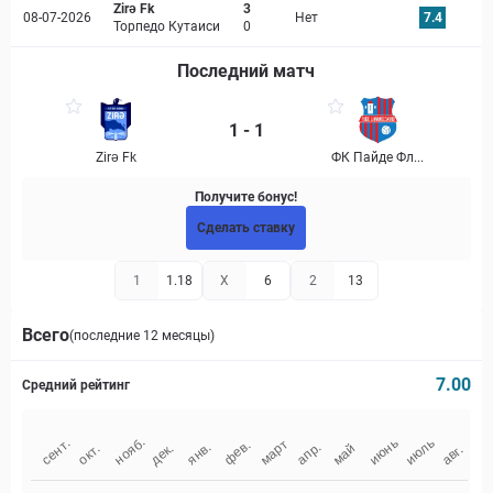
Zirə Fk
3
08-07-2026
Нет
7.4
Торпедо Кутаиси
0
Последний матч
1 - 1
Zirə Fk
ФК Пайде Фл...
Получите бонус!
Сделать ставку
1
1.18
X
6
2
13
Всего
(последние 12 месяцы)
7.00
Средний рейтинг