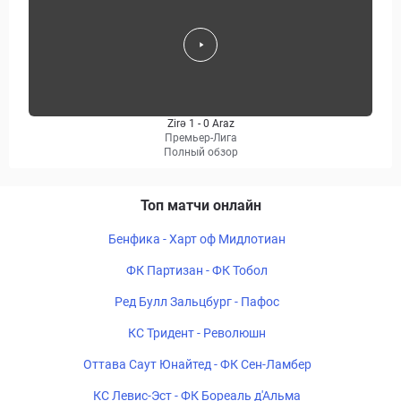
Zirə 1 - 0 Araz
Премьер-Лига
Полный обзор
Топ матчи онлайн
Бенфика - Харт оф Мидлотиан
ФК Партизан - ФК Тобол
Ред Булл Зальцбург - Пафос
КС Тридент - Революшн
Оттава Саут Юнайтед - ФК Сен-Ламбер
КС Левис-Эст - ФК Бореаль д'Альма