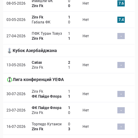
Имишли ФК
0
08-05-2026
Нет
7.6
Zirə Fk
0
Zirə Fk
1
03-05-2026
Нет
7.4
Габала ФК
0
ПФК Туран Товуз
1
27-04-2026
Нет
-
Zirə Fk
1
Кубок Азербайджана
Сабах
2
13-05-2026
Нет
-
Zirə Fk
1
Лига конференций УЕФА
Zirə Fk
1
30-07-2026
Нет
-
ФК Пайде Флора
1
ФК Пайде Флора
1
23-07-2026
Нет
-
Zirə Fk
0
Торпедо Кутаиси
0
16-07-2026
Нет
-
Zirə Fk
3