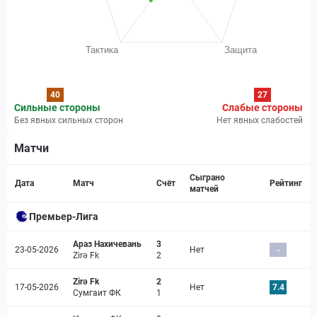
40
27
Сильные стороны
Слабые стороны
Без явных сильных сторон
Нет явных слабостей
Матчи
Страница матча
Сыграно
Дата
Матч
Счёт
Рейтинг
матчей
Премьер-Лига
Араз Нахичевань
3
23-05-2026
Нет
-
Zirə Fk
2
Zirə Fk
2
17-05-2026
Нет
7.4
Сумгаит ФК
1