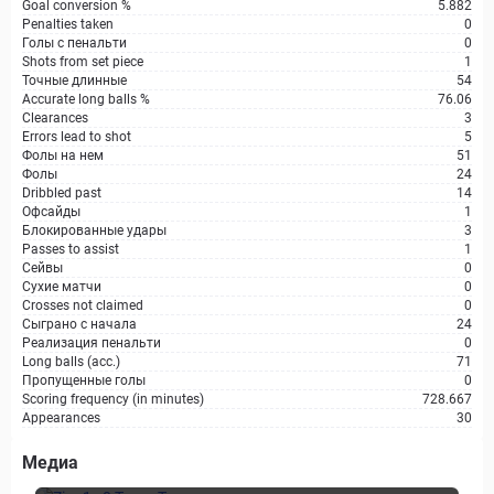
Goal conversion %
5.882
Penalties taken
0
Голы с пенальти
0
Shots from set piece
1
Точные длинные
54
Accurate long balls %
76.06
Clearances
3
Errors lead to shot
5
Фолы на нем
51
Фолы
24
Dribbled past
14
Офсайды
1
Блокированные удары
3
Passes to assist
1
Сейвы
0
Сухие матчи
0
Crosses not claimed
0
Сыграно с начала
24
Реализация пенальти
0
Long balls (acc.)
71
Пропущенные голы
0
Scoring frequency (in minutes)
728.667
Appearances
30
Медиа