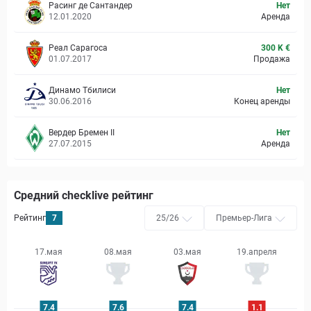
Расинг де Сантандер
Нет
12.01.2020
Аренда
Реал Сарагоса
300 K €
01.07.2017
Продажа
Динамо Тбилиси
Нет
30.06.2016
Конец аренды
Вердер Бремен II
Нет
27.07.2015
Аренда
Средний checklive рейтинг
Рейтинг
7
25/26
Премьер-Лига
17.мая
08.мая
03.мая
19.апреля
0
7.4
7.6
7.4
1.1