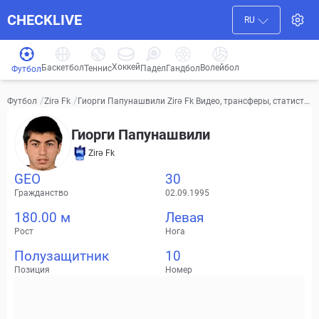
CHECKLIVE
RU
Хоккей
Баскетбол
Волейбол
Гандбол
Теннис
Падел
Футбол
/
/
Гиорги Папунашвили Zirə Fk Видео, трансферы, статисти
Футбол
Zirə Fk
ка
Гиорги Папунашвили
Zirə Fk
GEO
30
Гражданство
02.09.1995
180.00 м
Левая
Рост
Нога
Полузащитник
10
Позиция
Номер