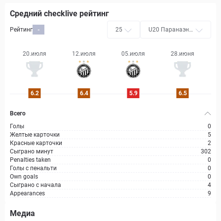
Средний checklive рейтинг
Рейтинг
-
25
U20 Паранаэнс
е
20.июля
12.июля
05.июля
28.июня
6.2
6.4
5.9
6.5
Всего
Голы
0
Желтые карточки
5
Красные карточки
2
Сыграно минут
302
Penalties taken
0
Голы с пенальти
0
Own goals
0
Сыграно с начала
4
Appearances
9
Медиа