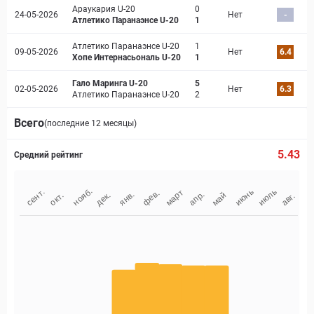
Араукария U-20
0
24-05-2026
Нет
-
Атлетико Паранаэнсе U-20
1
Атлетико Паранаэнсе U-20
1
09-05-2026
Нет
6.4
Хопе Интернасьональ U-20
1
Гало Маринга U-20
5
02-05-2026
Нет
6.3
Атлетико Паранаэнсе U-20
2
Всего
(последние 12 месяцы)
5.43
Средний рейтинг