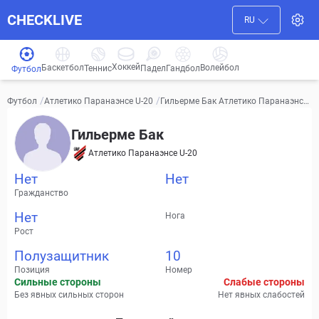
CHECKLIVE
RU
Хоккей
Баскетбол
Волейбол
Гандбол
Теннис
Падел
Футбол
/
/
Гильерме Бак Атлетико Паранаэнсе
Футбол
Атлетико Паранаэнсе U-20
U-20 Видео, трансферы, статистика
Гильерме Бак
Атлетико Паранаэнсе U-20
Нет
Нет
Гражданство
Нет
Нога
Рост
Полузащитник
10
Позиция
Номер
Сильные стороны
Слабые стороны
Без явных сильных сторон
Нет явных слабостей