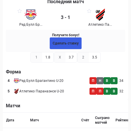
Последний матч
3 - 1
Ред Булл Бр...
Атлетико Па...
Получите бонус!
Сделать ставку
1
1.8
X
3.7
2
3.5
Форма
4
Ред Булл Брагантино U-20
П
Н
В
В
34
5
Атлетико Паранаэнсе U-20
П
П
В
В
32
Матчи
Страница матча
Сыграно
Дата
Матч
Счёт
Рейтинг
матчей