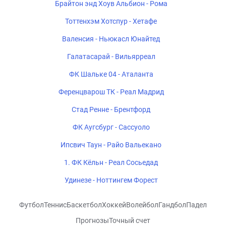
Брайтон энд Хоув Альбион - Рома
Тоттенхэм Хотспур - Хетафе
Валенсия - Ньюкасл Юнайтед
Галатасарай - Вильярреал
ФК Шальке 04 - Аталанта
Ференцварош ТК - Реал Мадрид
Стад Ренне - Брентфорд
ФК Аугсбург - Сассуоло
Ипсвич Таун - Райо Вальекано
1. ФК Кёльн - Реал Сосьедад
Удинезе - Ноттингем Форест
Футбол
Теннис
Баскетбол
Хоккей
Волейбол
Гандбол
Падел
Прогнозы
Точный счет