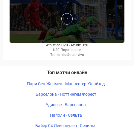
Athletico U20 - Azuriz U20
U20 Паранаэнсе
Transmissão ao vivo
Топ матчи онлайн
Пари Сен-Жермен - Манчестер Юнайтед
Барселона - Ноттингем Форест
Удинезе - Барселона
Наполи - Сельта
Байер 04 Леверкузен - Севилья