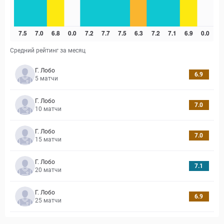
Средний рейтинг за месяц
Г. Лобо
6.9
5
матчи
Г. Лобо
7.0
10
матчи
Г. Лобо
7.0
15
матчи
Г. Лобо
7.1
20
матчи
Г. Лобо
6.9
25
матчи