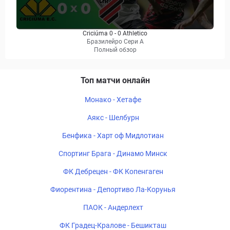
Criciúma 0 - 0 Athletico
Бразилейро Сери A
Полный обзор
Топ матчи онлайн
Монако - Хетафе
Аякс - Шелбурн
Бенфика - Харт оф Мидлотиан
Спортинг Брага - Динамо Минск
ФК Дебрецен - ФК Копенгаген
Фиорентина - Депортиво Ла-Корунья
ПАОК - Андерлехт
ФК Градец-Кралове - Бешикташ