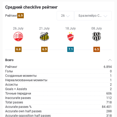
Средний checklive рейтинг
Рейтинг
6.9
26
Бразилейро Се
ри B
26.July
21.July
18.July
08.July
6.8
6.9
7.1
6.5
Всего
Рейтинг
6.894
Голы
0
Созданные моменты
1
Нереализованные моменты
1
Ассисты
2
Goals + Assists
2
Точные передачи
606
Inaccurate passes
112
Total passes
718
Accurate passes %
84.401
Accurate own half passes
288
Accurate opposition half passes
318