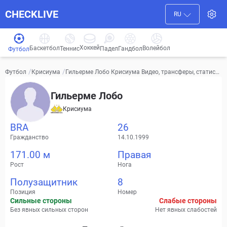
CHECKLIVE
RU
Хоккей
Баскетбол
Волейбол
Гандбол
Теннис
Падел
Футбол
/
/
Гильерме Лобо Крисиума Видео, трансферы, статисти
Футбол
Крисиума
ка
Гильерме Лобо
Крисиума
BRA
26
Гражданство
14.10.1999
171.00 м
Правая
Рост
Нога
Полузащитник
8
Позиция
Номер
Сильные стороны
Слабые стороны
Без явных сильных сторон
Нет явных слабостей