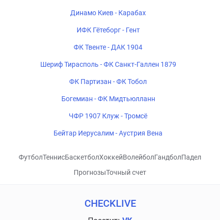
Динамо Киев - Карабах
ИФК Гётеборг - Гент
ФК Твенте - ДАК 1904
Шериф Тирасполь - ФК Санкт-Галлен 1879
ФК Партизан - ФК Тобол
Богемиан - ФК Мидтьюлланн
ЧФР 1907 Клуж - Тромсё
Бейтар Иерусалим - Аустрия Вена
Футбол
Теннис
Баскетбол
Хоккей
Волейбол
Гандбол
Падел
Прогнозы
Точный счет
CHECKLIVE