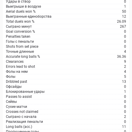
Удары в створ
0
Выигрыши в воздухе
1
Aerial duels won %
50
Выигранные единоборства
12
Total duels won %
26.09
Сыграно минут
267
Goal conversion %
0
Penalties taken
0
Голы с пенальти
0
Shots from set piece
0
Точные длинные
4
Accurate long balls %
36.36
Clearances
9
Errors lead to shot
2
Фолы на нем
4
Фолы
5
Dribbled past
13
Офсайды
0
Блокированные удары
1
Passes to assist
0
Сейвы
0
Сухие матчи
0
Crosses not claimed
0
Сыграно с начала
2
Реализация пенальти
0
Long balls (acc.)
11
Пропущенные голы
0