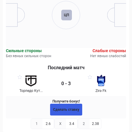
ЦП
Сильные стороны
Слабые стороны
Без явных сильных сторон
Нет явных слабостей
Последний матч
0 - 3
Торпедо Кут...
Zirə Fk
Получите бонус!
Сделать ставку
1
2.6
X
3.4
2
2.38