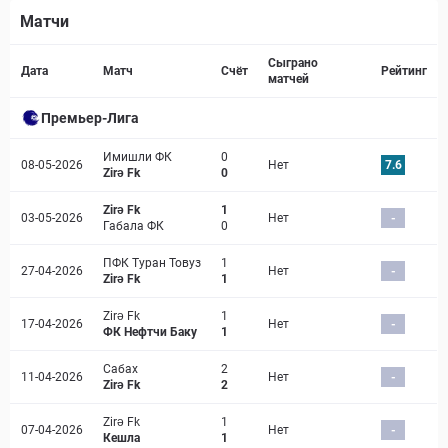
Матчи
Страница матча
Сыграно
Дата
Матч
Счёт
Рейтинг
матчей
Премьер-Лига
Имишли ФК
0
08-05-2026
Нет
7.6
Zirə Fk
0
Zirə Fk
1
03-05-2026
Нет
-
Габала ФК
0
ПФК Туран Товуз
1
27-04-2026
Нет
-
Zirə Fk
1
Zirə Fk
1
17-04-2026
Нет
-
ФК Нефтчи Баку
1
Сабах
2
11-04-2026
Нет
-
Zirə Fk
2
Zirə Fk
1
07-04-2026
Нет
-
Кешла
1