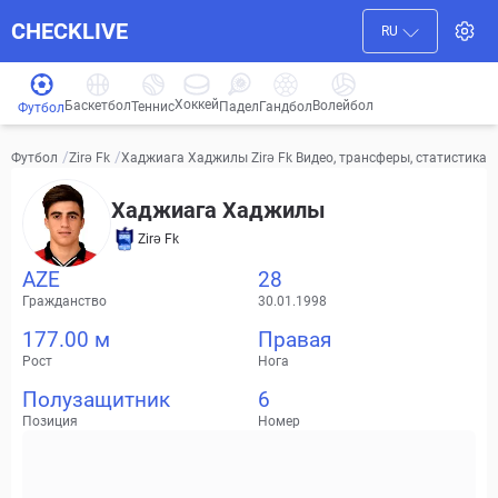
CHECKLIVE
RU
Хоккей
Баскетбол
Волейбол
Гандбол
Теннис
Падел
Футбол
/
/
Хаджиага Хаджилы Zirə Fk Видео, трансферы, статистика
Футбол
Zirə Fk
Хаджиага Хаджилы
Zirə Fk
AZE
28
Гражданство
30.01.1998
177.00 м
Правая
Рост
Нога
Полузащитник
6
Позиция
Номер