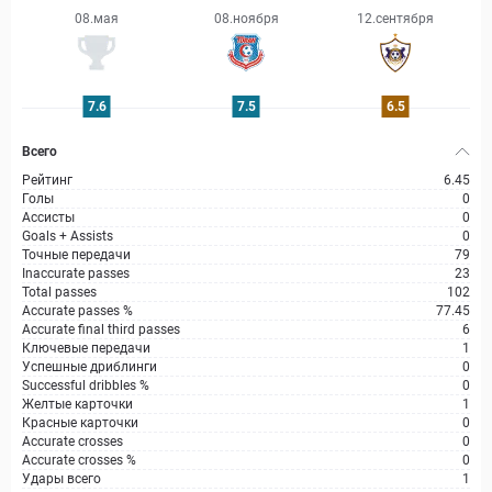
08.мая
08.ноября
12.сентября
7.6
7.5
6.5
Всего
Рейтинг
6.45
Голы
0
Ассисты
0
Goals + Assists
0
Точные передачи
79
Inaccurate passes
23
Total passes
102
Accurate passes %
77.45
Accurate final third passes
6
Ключевые передачи
1
Успешные дриблинги
0
Successful dribbles %
0
Желтые карточки
1
Красные карточки
0
Accurate crosses
0
Accurate crosses %
0
Удары всего
1