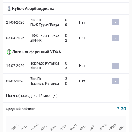
Кубок Азербайджана
Zirə Fk
0
21-04-2026
Нет
-
ПФК Туран Товуз
0
ПФК Туран Товуз
0
03-04-2026
Нет
-
Zirə Fk
2
Лига конференций УЕФА
Торпедо Кутаиси
0
16-07-2026
Нет
-
Zirə Fk
3
Zirə Fk
3
08-07-2026
Нет
-
Торпедо Кутаиси
0
Всего
(последние 12 месяцы)
7.20
Средний рейтинг