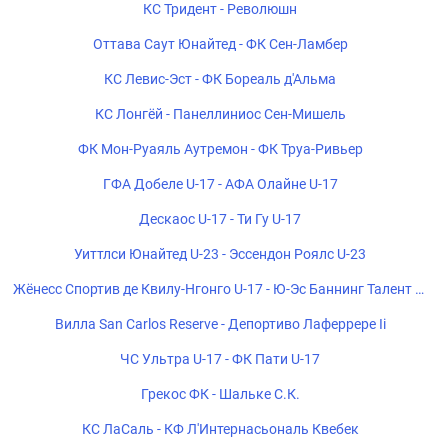
КС Тридент - Революшн
Оттава Саут Юнайтед - ФК Сен-Ламбер
КС Левис-Эст - ФК Бореаль д'Альма
КС Лонгёй - Панеллиниос Сен-Мишель
ФК Мон-Руаяль Аутремон - ФК Труа-Ривьер
ГФА Добеле U-17 - АФА Олайне U-17
Дескаос U-17 - Ти Гу U-17
Уиттлси Юнайтед U-23 - Эссендон Роялс U-23
Жёнесс Спортив де Квилу-Нгонго U-17 - Ю-Эс Баннинг Талент U-
17
Вилла San Carlos Reserve - Депортиво Лаферрере Ii
ЧС Ультра U-17 - ФК Пати U-17
Грекос ФК - Шальке С.К.
КС ЛаСаль - КФ Л'Интернасьональ Квебек