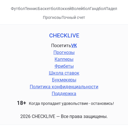
Футбол
Теннис
Баскетбол
Хоккей
Волейбол
Гандбол
Падел
Прогнозы
Точный счет
CHECKLIVE
Посетить
VK
Прогнозы
Капперы
Фрибеты
Школа ставок
Букмекеры
Политика конфиденциальности
Поддержка
18+
Когда пропадает удовольствие - остановись!
2026 CHECKLIVE — Все права защищены.