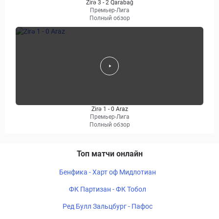
Zirə 3 - 2 Qarabağ
Премьер-Лига
Полный обзор
Zirə 1 - 0 Araz
Премьер-Лига
Полный обзор
Топ матчи онлайн
Бенфика - Харт оф Мидлотиан
ФК Партизан - ФК Тобол
Ред Булл Зальцбург - Пафос