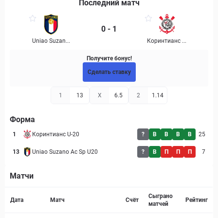
Последний матч
0 - 1
Uniao Suzan...
Коринтианс ...
Получите бонус!
Сделать ставку
1
13
X
6.5
2
1.14
Форма
1
Коринтианс U-20
?
В
В
В
В
25
13
Uniao Suzano Ac Sp U20
?
В
П
П
П
7
Матчи
Страница матча
Сыграно
Дата
Матч
Счёт
Рейтинг
матчей