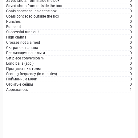
Saved shots from inside the box
0
Saved shots from outside the box
0
Goals conceded inside the box
0
Goals conceded outside the box
0
Punches
0
Runs out
0
Successful runs out
0
High claims
0
Crosses not claimed
0
Сыграно с начала
0
Реализация пенальти
0
Set piece conversion %
0
Long balls (acc.)
0
Пропущенные голы
0
Scoring frequency (in minutes)
0
Пойманные мячи
0
Отбитые сейвы
0
Appearances
1