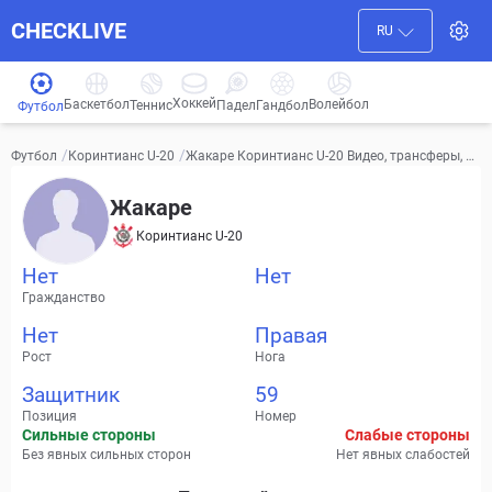
CHECKLIVE
RU
Хоккей
Баскетбол
Волейбол
Гандбол
Теннис
Падел
Футбол
/
/
Жакаре Коринтианс U-20 Видео, трансферы, ст
Футбол
Коринтианс U-20
атистика
Жакаре
Коринтианс U-20
Нет
Нет
Гражданство
Нет
Правая
Рост
Нога
Защитник
59
Позиция
Номер
Сильные стороны
Слабые стороны
Без явных сильных сторон
Нет явных слабостей