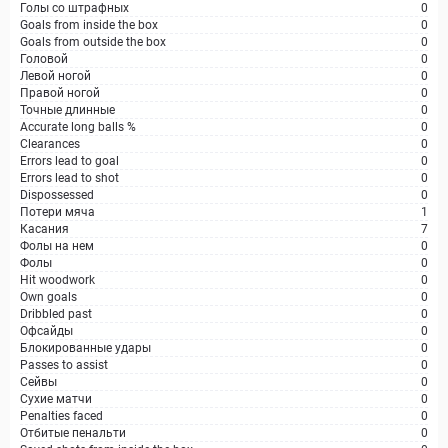
Голы со штрафных
0
Goals from inside the box
0
Goals from outside the box
0
Головой
0
Левой ногой
0
Правой ногой
0
Точные длинные
0
Accurate long balls %
0
Clearances
0
Errors lead to goal
0
Errors lead to shot
0
Dispossessed
0
Потери мяча
1
Касания
7
Фолы на нем
0
Фолы
0
Hit woodwork
0
Own goals
0
Dribbled past
0
Офсайды
0
Блокированные удары
0
Passes to assist
0
Сейвы
0
Сухие матчи
0
Penalties faced
0
Отбитые пенальти
0