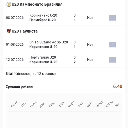
U20 Кампеонато Бразилия
Коринтианс U-20
0
08-07-2026
Нет
-
Палмейрас U-20
1
U20 Паулиста
Uniao Suzano Ac Sp U20
0
01-08-2026
Нет
-
Коринтианс U-20
1
Португалия U20
0
12-07-2026
Нет
-
Коринтианс U-20
2
Всего
(последние 12 месяцы)
6.40
Средний рейтинг