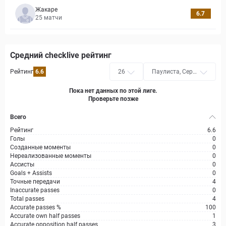
Жакаре
6.7
25
матчи
Средний checklive рейтинг
Рейтинг
6.6
26
Паулиста, Сери
я А1
Пока нет данных по этой лиге.
Проверьте позже
Всего
Рейтинг
6.6
Голы
0
Созданные моменты
0
Нереализованные моменты
0
Ассисты
0
Goals + Assists
0
Точные передачи
4
Inaccurate passes
0
Total passes
4
Accurate passes %
100
Accurate own half passes
1
Accurate opposition half passes
3