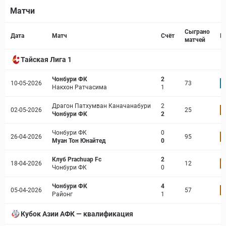
Матчи
Страница матча
Сыграно
Дата
Матч
Счёт
Р
матчей
Тайская Лига 1
Чонбури ФК
2
10-05-2026
73
7
Накхон Ратчасима
1
Драгон Патхумван Каначанабури
2
02-05-2026
25
6
Чонбури ФК
2
Чонбури ФК
0
26-04-2026
95
6
Муан Тон Юнайтед
0
Клуб Prachuap Fc
2
18-04-2026
12
6
Чонбури ФК
0
Чонбури ФК
4
05-04-2026
57
6
Районг
1
Кубок Азии АФК — квалификация