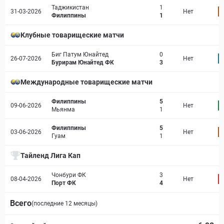
Таджикистан
1
31-03-2026
Нет
6
Филиппины
1
Клубные товарищеские матчи
Биг Патум Юнайтед
0
26-07-2026
Нет
7
Бурирам Юнайтед ФК
3
Международные товарищеские матчи
Филиппины
5
09-06-2026
Нет
9
Мьянма
1
Филиппины
5
03-06-2026
Нет
6
Гуам
1
Тайленд Лига Кап
Чонбури ФК
3
08-04-2026
Нет
4
Порт ФК
4
Всего
(последние 12 месяцы)