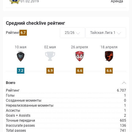
01.02.2019
Аренда
Средний checklive рейтинг
Рейтинг
6.7
25/26
Тайская Лига 1
10.мая
02.мая
26.апреля
18.апреля
0
7.2
6.9
6.6
6.6
Всего
Рейтинг
6.707
Голы
1
Созданные моменты
0
Нереализованные моменты
1
Ассисты
1
Goals + Assists
2
Точные передачи
605
Inaccurate passes
136
Total passes
741