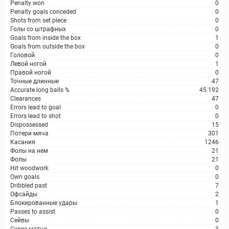
Penalty won
0
Penalty goals conceded
0
Shots from set piece
0
Голы со штрафных
0
Goals from inside the box
1
Goals from outside the box
0
Головой
0
Левой ногой
1
Правой ногой
0
Точные длинные
47
Accurate long balls %
45.192
Clearances
47
Errors lead to goal
0
Errors lead to shot
0
Dispossessed
15
Потери мяча
301
Касания
1246
Фолы на нем
21
Фолы
21
Hit woodwork
0
Own goals
0
Dribbled past
7
Офсайды
2
Блокированные удары
1
Passes to assist
0
Сейвы
0