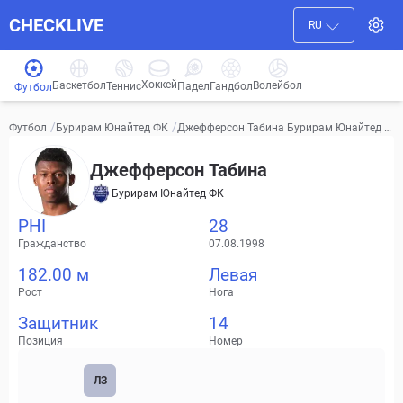
CHECKLIVE
RU
Хоккей
Баскетбол
Волейбол
Гандбол
Теннис
Падел
Футбол
/
/
Джефферсон Табина Бурирам Юнайтед Ф
Футбол
Бурирам Юнайтед ФК
К Видео, трансферы, статистика
Джефферсон Табина
Бурирам Юнайтед ФК
PHI
28
Гражданство
07.08.1998
182.00 м
Левая
Рост
Нога
Защитник
14
Позиция
Номер
ЛЗ