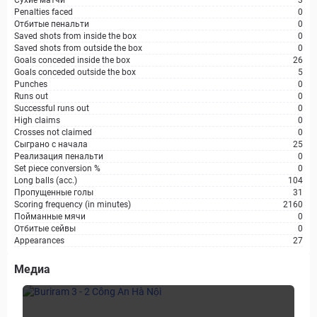
Сухие матчи
3
Penalties faced
0
Отбитые пенальти
0
Saved shots from inside the box
0
Saved shots from outside the box
0
Goals conceded inside the box
26
Goals conceded outside the box
5
Punches
0
Runs out
0
Successful runs out
0
High claims
0
Crosses not claimed
0
Сыграно с начала
25
Реализация пенальти
0
Set piece conversion %
0
Long balls (acc.)
104
Пропущенные голы
31
Scoring frequency (in minutes)
2160
Пойманные мячи
0
Отбитые сейвы
0
Appearances
27
Медиа