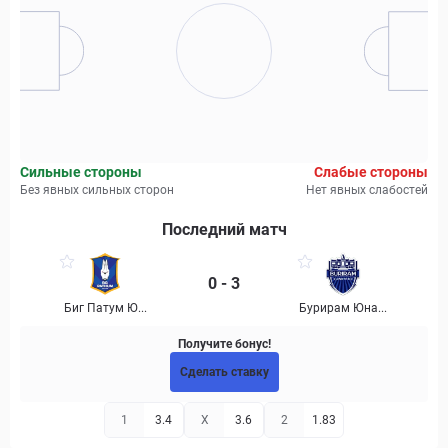
Сильные стороны
Слабые стороны
Без явных сильных сторон
Нет явных слабостей
Последний матч
0 - 3
Биг Патум Ю...
Бурирам Юна...
Получите бонус!
Сделать ставку
1
3.4
X
3.6
2
1.83