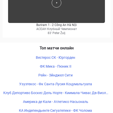
Buriram 1 - 2 Công An Hà Nội
АСЕАН Клубный Чемпионат
83' Peter Žulj
Топ матчи онлайн
Вестерос СК - Юргорден
ФК Мика - Пюник II
Рейн - Эйнджел Сити
Уэуэтекос - Фк Санта-Лусия Коцумальгуапа
Клуб Депортиво Боскес Дель Норте - Киимала-Чивас Дв-Виоле
тта Клуб
Америка де Кали - Атлетико Насьональ
КА Индепендьенте Сигуатепеке - ФК Чолома