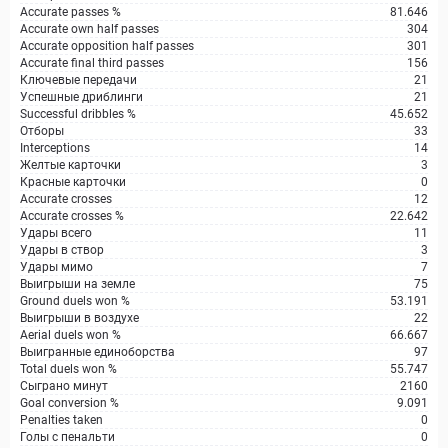
Accurate passes %
81.646
Accurate own half passes
304
Accurate opposition half passes
301
Accurate final third passes
156
Ключевые передачи
21
Успешные дриблинги
21
Successful dribbles %
45.652
Отборы
33
Interceptions
14
Желтые карточки
3
Красные карточки
0
Accurate crosses
12
Accurate crosses %
22.642
Удары всего
11
Удары в створ
3
Удары мимо
7
Выигрыши на земле
75
Ground duels won %
53.191
Выигрыши в воздухе
22
Aerial duels won %
66.667
Выигранные единоборства
97
Total duels won %
55.747
Сыграно минут
2160
Goal conversion %
9.091
Penalties taken
0
Голы с пенальти
0