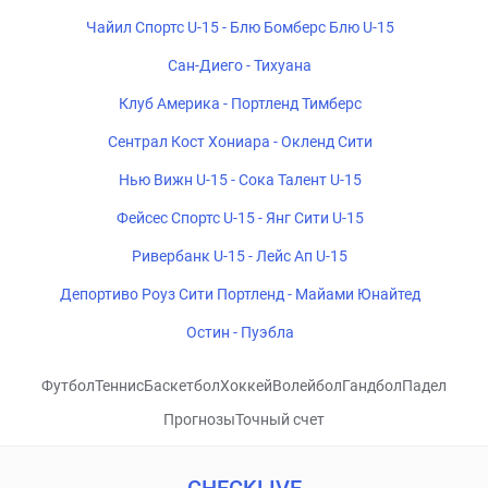
Чайил Спортс U-15 - Блю Бомберс Блю U-15
Сан-Диего - Тихуана
Клуб Америка - Портленд Тимберс
Сентрал Кост Хониара - Окленд Сити
Нью Вижн U-15 - Сока Талент U-15
Фейсес Спортс U-15 - Янг Сити U-15
Ривербанк U-15 - Лейс Ап U-15
Депортиво Роуз Сити Портленд - Майами Юнайтед
Остин - Пуэбла
Футбол
Теннис
Баскетбол
Хоккей
Волейбол
Гандбол
Падел
Прогнозы
Точный счет