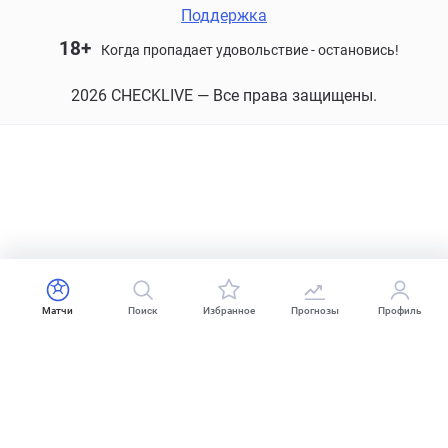
Поддержка
18+
Когда пропадает удовольствие - остановись!
2026 CHECKLIVE — Все права защищены.
Матчи
Поиск
Избранное
Прогнозы
Профиль