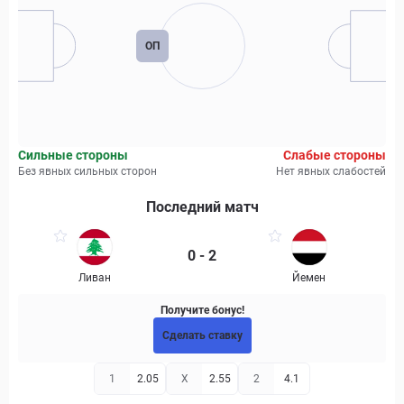
ОП
Сильные стороны
Слабые стороны
Без явных сильных сторон
Нет явных слабостей
Последний матч
0 - 2
Ливан
Йемен
Получите бонус!
Сделать ставку
1
2.05
X
2.55
2
4.1