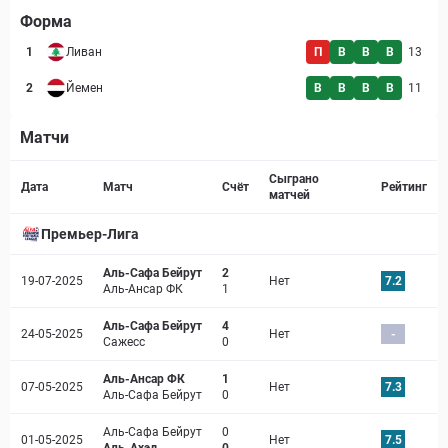
Форма
1
Ливан
П
В
В
В
13
2
Йемен
В
В
В
В
11
Матчи
Страница матча
Сыграно
Дата
Матч
Счёт
Рейтинг
матчей
Премьер-Лига
Аль-Сафа Бейрут
2
19-07-2025
Нет
7.2
Аль-Ансар ФК
1
Аль-Сафа Бейрут
4
24-05-2025
Нет
-
Сажесс
0
Аль-Ансар ФК
1
07-05-2025
Нет
7.3
Аль-Сафа Бейрут
0
Аль-Сафа Бейрут
0
01-05-2025
Нет
7.5