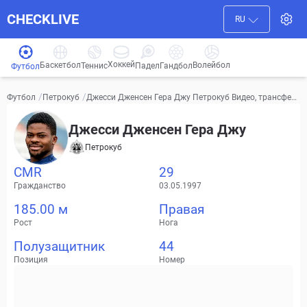
CHECKLIVE
RU
Хоккей
Баскетбол
Волейбол
Гандбол
Теннис
Падел
Футбол
/
/
Джесси Дженсен Гера Джу Петрокуб Видео, трансфер
Футбол
Петрокуб
ы, статистика
Джесси Дженсен Гера Джу
Петрокуб
CMR
29
Гражданство
03.05.1997
185.00 м
Правая
Рост
Нога
Полузащитник
44
Позиция
Номер