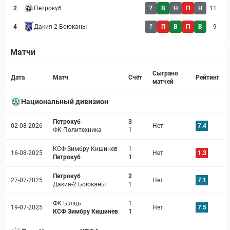
2
Петрокуб
?
В
Н
П
Н
11
4
Дакия-2 Боюканы
?
П
В
П
В
9
Матчи
Страница матча
Сыграно
Дата
Матч
Счёт
Рейтинг
матчей
Национальный дивизион
Петрокуб
3
02-08-2026
Нет
7.4
ФК Политехника
1
КСФ Зимбру Кишинев
1
16-08-2025
Нет
1.3
Петрокуб
1
Петрокуб
2
27-07-2025
Нет
7.1
Дакия-2 Боюканы
1
ФК Бэлць
1
19-07-2025
Нет
7.5
КСФ Зимбру Кишинев
1