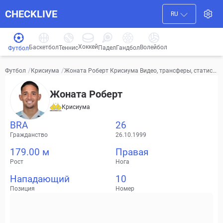
CHECKLIVE
RU
Хоккей
Баскетбол
Волейбол
Гандбол
Теннис
Падел
Футбол
/
/
Жоната Роберт Крисиума Видео, трансферы, статист
Футбол
Крисиума
ика
Жоната Роберт
Крисиума
BRA
26
Гражданство
26.10.1999
179.00 м
Правая
Рост
Нога
Нападающий
10
Позиция
Номер