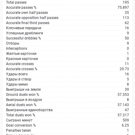
Total passes
195
Accurate passes %
75.897
Accurate own half passes
35
Accurate opposition half passes
113
Accurate final third passes
62
Ключевые передачи
16
Успешные дриблинги
9
Successful dribbles %
50
Отборы
9
Interceptions
0
Желтые карточки
1
Красные карточки
0
Accurate crosses
11
Accurate crosses %
29.73
Удары всего
16
Удары в створ
5
Удары мимо
8
Выигрыши на земле
39
Ground duels won %
57.353
Выигрыши в воздухе
8
Aerial duels won %
57.143
Выигранные единоборства
47
Total duels won %
57.317
Сыграно минут
509
Goal conversion %
6.25
Penalties taken
1