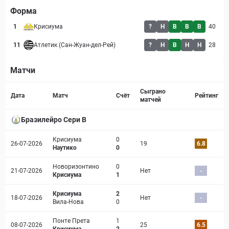
Форма
1
Крисиума
?
Н
В
В
В
40
11
Атлетик (Сан-Жуан-дел-Рей)
?
Н
В
Н
Н
28
Матчи
Страница матча
Сыграно
Дата
Матч
Счёт
Рейтинг
матчей
Бразилейро Сери B
Крисиума
0
26-07-2026
19
6.8
Наутико
0
Новоризонтино
0
21-07-2026
Нет
-
Крисиума
1
Крисиума
2
18-07-2026
Нет
-
Вила-Нова
0
Понте Прета
1
08-07-2026
25
6.5