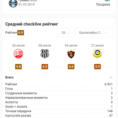
Гремио U-23
Нет
01.03.2019
Продажа
Средний checklive рейтинг
Рейтинг
6.9
26
Бразилейро Се
ри B
26.июля
08.июля
04.июля
27.июня
6.8
6.5
6.6
6.5
Всего
Рейтинг
6.921
Голы
1
Созданные моменты
3
Нереализованные моменты
2
Ассисты
0
Goals + Assists
1
Точные передачи
148
Inaccurate passes
47