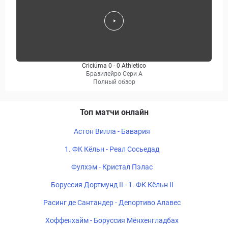
Criciúma 0 - 0 Athletico
Бразилейро Сери A
Полный обзор
Топ матчи онлайн
Астон Вилла - Бавария
1. ФК Кёльн - Реал Сосьедад
Фулхэм - Кристал Пэлас
Боруссия Дортмунд II - 1. ФК Кёльн II
Расинг де Сантандер - Депортиво Алавес
Хоффенхайм - Боруссия Мёнхенгладбах