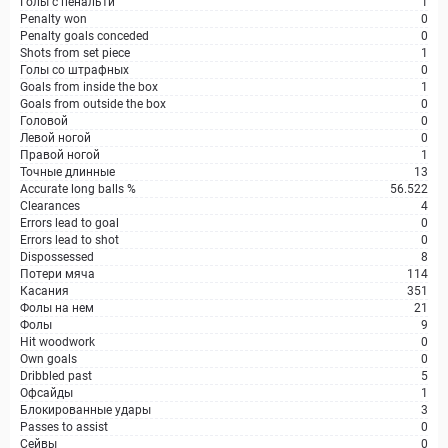
Голы с пенальти
1
Penalty won
0
Penalty goals conceded
0
Shots from set piece
1
Голы со штрафных
0
Goals from inside the box
1
Goals from outside the box
0
Головой
0
Левой ногой
0
Правой ногой
1
Точные длинные
13
Accurate long balls %
56.522
Clearances
4
Errors lead to goal
0
Errors lead to shot
0
Dispossessed
8
Потери мяча
114
Касания
351
Фолы на нем
21
Фолы
9
Hit woodwork
0
Own goals
0
Dribbled past
5
Офсайды
1
Блокированные удары
3
Passes to assist
0
Сейвы
0