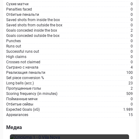
Сухие матчи
0
Penalties faced
0
Отбитые пенальти
0
Saved shots from inside the box
0
Saved shots from outside the box
0
Goals conceded inside the box
2
Goals conceded outside the box
0
Punches
0
Runs out
0
Successful runs out
0
High claims
0
Crosses not claimed
0
Сыграно с начала
4
Реализация пенальти
100
Set piece conversion %
0
Long balls (acc.)
23
Пропущенные голы
2
Scoring frequency (in minutes)
509
Пойманные мячи
0
Отбитые сейвы
0
Expected Goals (xG)
1.989
Appearances
15
Медиа