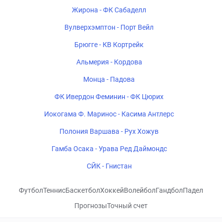
Жирона - ФК Сабаделл
Вулверхэмптон - Порт Вейл
Брюгге - КВ Кортрейк
Альмерия - Кордова
Монца - Падова
ФК Ивердон Феминин - ФК Цюрих
Иокогама Ф. Маринос - Касима Антлерс
Полония Варшава - Рух Хожув
Гамба Осака - Урава Ред Даймондс
СЙК - Гнистан
Футбол
Теннис
Баскетбол
Хоккей
Волейбол
Гандбол
Падел
Прогнозы
Точный счет