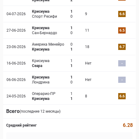
Крисиума
2
Крисиума
1
04-07-2026
9
6.6
Спорт Ресифи
0
Крисиума
1
27-06-2026
11
6.5
Сан-Бернардо
0
Америка Минейро
0
23-06-2026
18
6.7
Крисиума
1
Крисиума
1
16-06-2026
Нет
-
Сеара
1
Крисиума
1
06-06-2026
Нет
-
Лондрина
0
Операрио-ПР
1
24-05-2026
8
6.6
Крисиума
1
Всего
(последние 12 месяцы)
6.28
Средний рейтинг