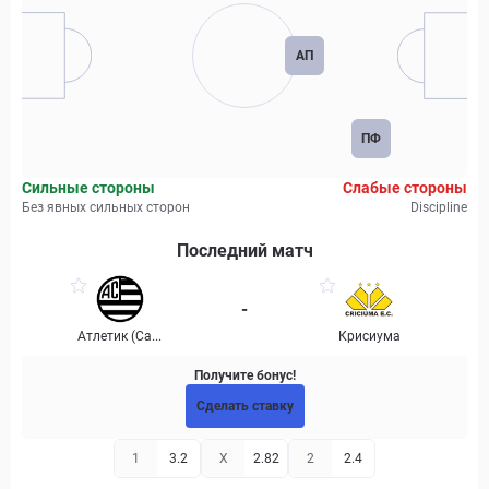
АП
ПФ
Сильные стороны
Слабые стороны
Без явных сильных сторон
Discipline
Последний матч
-
Атлетик (Са...
Крисиума
Получите бонус!
Сделать ставку
1
3.2
X
2.82
2
2.4