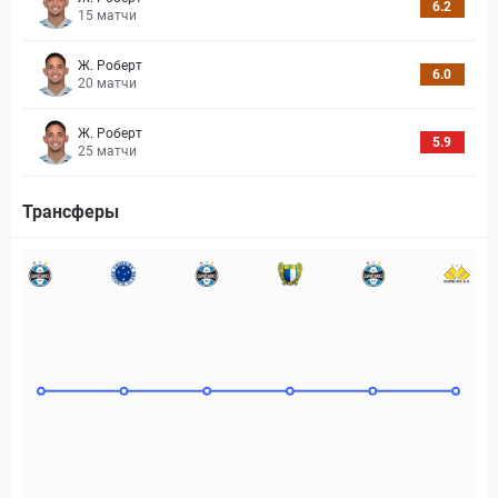
6.2
15
матчи
Ж. Роберт
6.0
20
матчи
Ж. Роберт
5.9
25
матчи
Трансферы