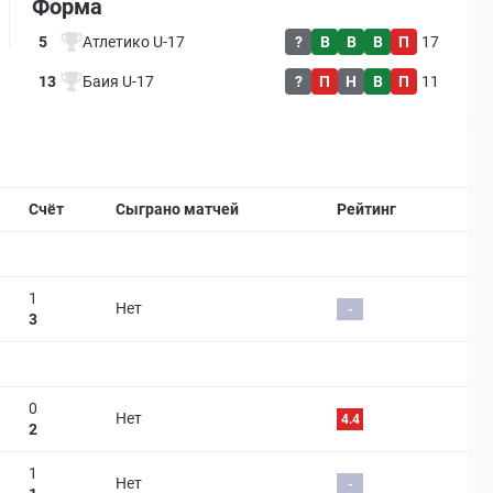
Форма
5
Атлетико U-17
?
В
В
В
П
17
13
Баия U-17
?
П
Н
В
П
11
Страница матча
Счёт
Сыграно матчей
Рейтинг
1
Нет
-
3
0
Нет
4.4
2
1
Нет
-