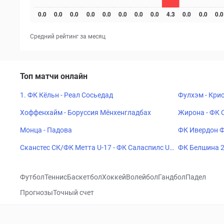
Средний рейтинг за месяц
Топ матчи онлайн
1. ФК Кёльн - Реал Сосьедад
Фулхэм - Кри
Хоффенхайм - Боруссия Мёнхенгладбах
Жирона - ФК 
Монца - Падова
ФК Ивердон Ф
Сканстес СК/ФК Метта U-17 - ФК Саласпилс U-
ФК Белшина 2
17
Футбол
Теннис
Баскетбол
Хоккей
Волейбол
Гандбол
Падел
Прогнозы
Точный счет