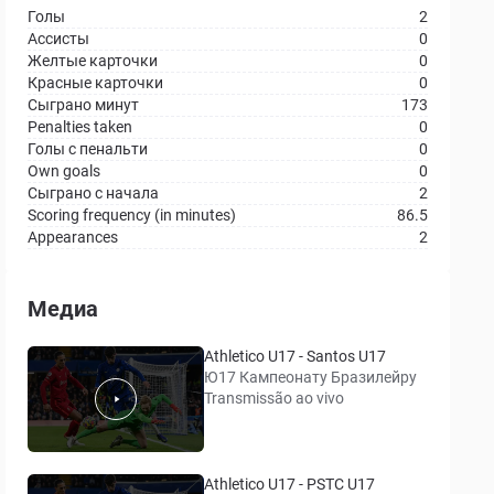
Голы
2
Ассисты
0
Желтые карточки
0
Красные карточки
0
Сыграно минут
173
Penalties taken
0
Голы с пенальти
0
Own goals
0
Сыграно с начала
2
Scoring frequency (in minutes)
86.5
Appearances
2
Медиа
Athletico U17 - Santos U17
Ю17 Кампеонату Бразилейру
Transmissão ao vivo
Athletico U17 - PSTC U17