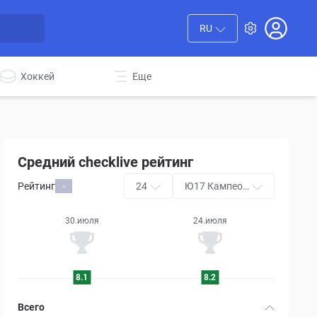
RU
Хоккей
Еще
Средний checklive рейтинг
Рейтинг
24
Ю17 Кампеон
-
ату Бразилей
ру
30.июля
24.июля
8.1
8.2
Всего