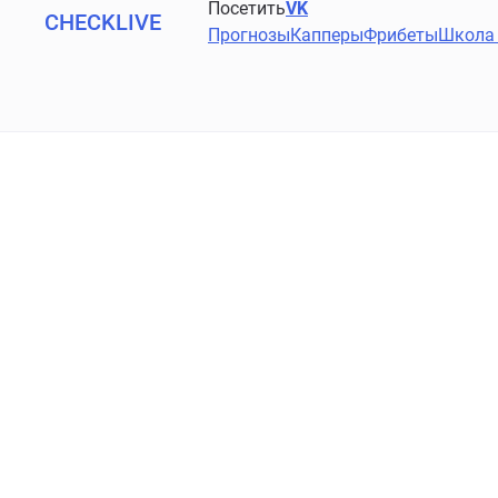
Посетить
VK
CHECKLIVE
Прогнозы
Капперы
Фрибеты
Школа 