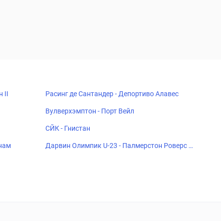
 II
Расинг де Сантандер - Депортиво Алавес
Вулверхэмптон - Порт Вейл
СЙК - Гнистан
тнам
Дарвин Олимпик U-23 - Палмерстон Роверс Ф
К U-23