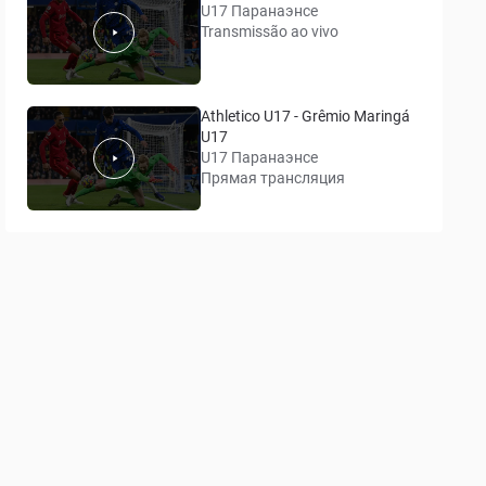
U17 Паранаэнсе
Transmissão ao vivo
Athletico U17 - Grêmio Maringá
U17
U17 Паранаэнсе
Прямая трансляция