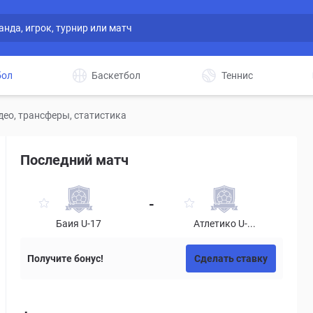
бол
Баскетбол
Теннис
део, трансферы, статистика
Последний матч
-
Баия U-17
Атлетико U-...
Получите бонус!
Сделать ставку