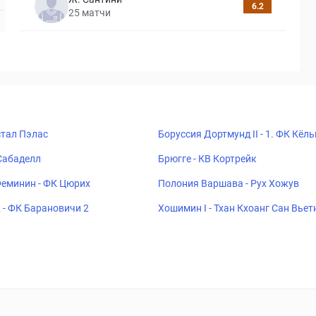
6.2
25
матчи
стал Пэлас
Боруссия Дортмунд II - 1. ФК Кёльн
Сабаделл
Брюгге - КВ Кортрейк
еминин - ФК Цюрих
Полония Варшава - Рух Хожув
 - ФК Барановичи 2
Хошимин I - Тхан Кхоанг Сан Вье