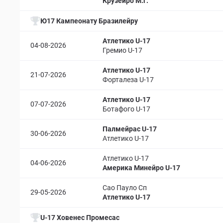
Крузейро М.г.
Ю17 Кампеонату Бразилейру
Атлетико U-17
04-08-2026
Гремио U-17
Атлетико U-17
21-07-2026
Форталеза U-17
Атлетико U-17
07-07-2026
Ботафого U-17
Палмейрас U-17
30-06-2026
Атлетико U-17
Атлетико U-17
04-06-2026
Америка Минейро U-17
Сао Пауло Сп
29-05-2026
Атлетико U-17
U-17 Ховенес Промесас