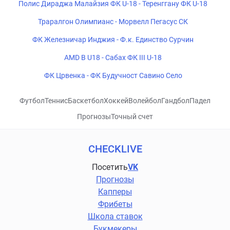
Полис Дираджа Малайзия ФК U-18 - Теренггану ФК U-18
Траралгон Олимпианс - Морвелл Пегасус СК
ФК Железничар Инджия - Ф.к. Единство Сурчин
AMD B U18 - Сабах ФК III U-18
ФК Црвенка - ФК Будучност Савино Село
Футбол
Теннис
Баскетбол
Хоккей
Волейбол
Гандбол
Падел
Прогнозы
Точный счет
CHECKLIVE
Посетить
VK
Прогнозы
Капперы
Фрибеты
Школа ставок
Букмекеры