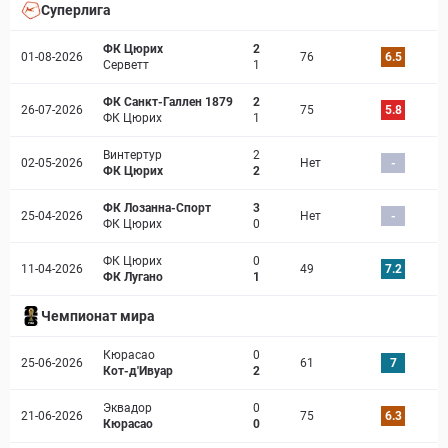
Суперлига
ФК Цюрих
2
01-08-2026
76
6.5
Серветт
1
ФК Санкт-Галлен 1879
2
26-07-2026
75
5.8
ФК Цюрих
1
Винтертур
2
02-05-2026
Нет
-
ФК Цюрих
2
ФК Лозанна-Спорт
3
25-04-2026
Нет
-
ФК Цюрих
0
ФК Цюрих
0
11-04-2026
49
7.2
ФК Лугано
1
Чемпионат мира
Кюрасао
0
25-06-2026
61
7
Кот-д'Ивуар
2
Эквадор
0
21-06-2026
75
6.3
Кюрасао
0