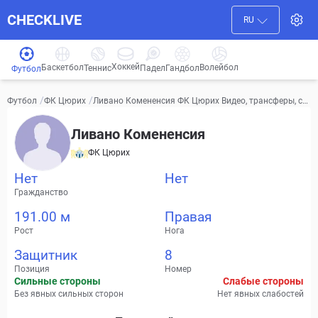
CHECKLIVE
RU
Хоккей
Баскетбол
Волейбол
Гандбол
Теннис
Падел
Футбол
/
/
Ливано Комененсия ФК Цюрих Видео, трансферы, ст
Футбол
ФК Цюрих
атистика
Ливано Комененсия
ФК Цюрих
Нет
Нет
Гражданство
191.00 м
Правая
Рост
Нога
Защитник
8
Позиция
Номер
Сильные стороны
Слабые стороны
Без явных сильных сторон
Нет явных слабостей