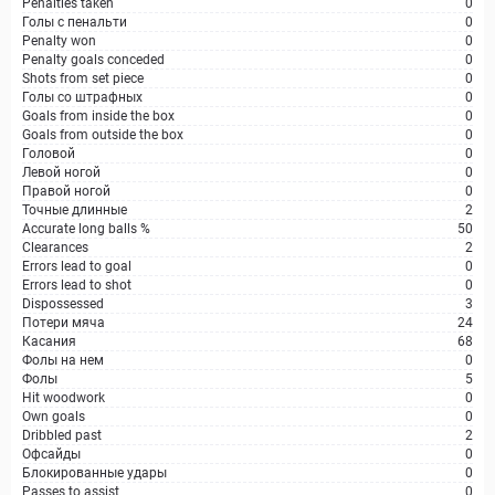
Penalties taken
0
Голы с пенальти
0
Penalty won
0
Penalty goals conceded
0
Shots from set piece
0
Голы со штрафных
0
Goals from inside the box
0
Goals from outside the box
0
Головой
0
Левой ногой
0
Правой ногой
0
Точные длинные
2
Accurate long balls %
50
Clearances
2
Errors lead to goal
0
Errors lead to shot
0
Dispossessed
3
Потери мяча
24
Касания
68
Фолы на нем
0
Фолы
5
Hit woodwork
0
Own goals
0
Dribbled past
2
Офсайды
0
Блокированные удары
0
Passes to assist
0