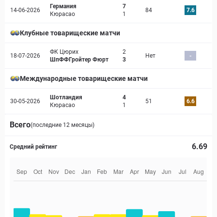
Германия
7
14-06-2026
84
7.6
Кюрасао
1
Клубные товарищеские матчи
ФК Цюрих
2
18-07-2026
Нет
-
ШпФФГройтер Фюрт
3
Международные товарищеские матчи
Шотландия
4
30-05-2026
51
6.6
Кюрасао
1
Всего
(последние 12 месяцы)
6.69
Средний рейтинг