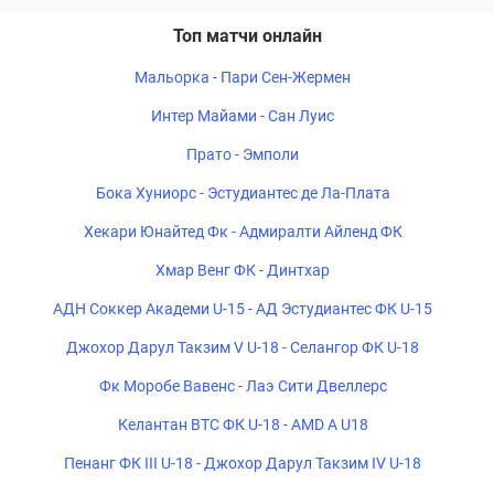
Топ матчи онлайн
Мальорка - Пари Сен-Жермен
Интер Майами - Сан Луис
Прато - Эмполи
Бока Хуниорс - Эстудиантес де Ла-Плата
Хекари Юнайтед Фк - Адмиралти Айленд ФК
Хмар Венг ФК - Динтхар
АДН Соккер Академи U-15 - АД Эстудиантес ФК U-15
Джохор Дарул Такзим V U-18 - Селангор ФК U-18
Фк Моробе Вавенс - Лаэ Сити Двеллерс
Келантан ВТС ФК U-18 - AMD A U18
Пенанг ФК III U-18 - Джохор Дарул Такзим IV U-18