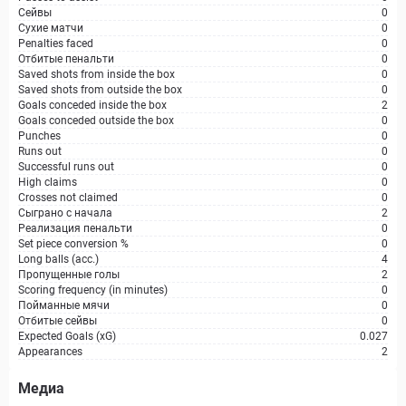
Сейвы
0
Сухие матчи
0
Penalties faced
0
Отбитые пенальти
0
Saved shots from inside the box
0
Saved shots from outside the box
0
Goals conceded inside the box
2
Goals conceded outside the box
0
Punches
0
Runs out
0
Successful runs out
0
High claims
0
Crosses not claimed
0
Сыграно с начала
2
Реализация пенальти
0
Set piece conversion %
0
Long balls (acc.)
4
Пропущенные голы
2
Scoring frequency (in minutes)
0
Пойманные мячи
0
Отбитые сейвы
0
Expected Goals (xG)
0.027
Appearances
2
Медиа