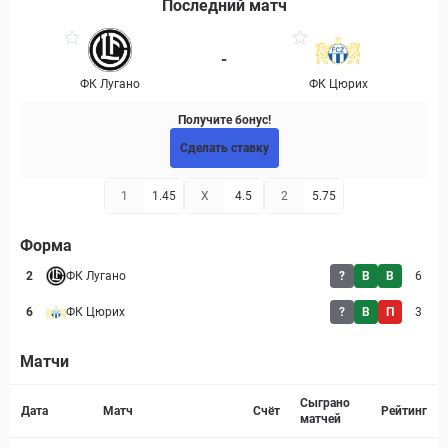
Последний матч
-
ФК Лугано
ФК Цюрих
Получите бонус!
Сделать ставку
1
1.45
X
4.5
2
5.75
Форма
2
ФК Лугано
?
В
В
6
6
ФК Цюрих
?
В
П
3
Матчи
Страница матча
Сыграно
Дата
Матч
Счёт
Рейтинг
матчей