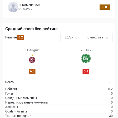
Л. Комененсия
6.8
25
матчи
Средний checklive рейтинг
Рейтинг
6.2
26/27
Суперлига
01.August
26.July
6.5
5.8
Всего
Рейтинг
6.2
Голы
0
Созданные моменты
0
Нереализованные моменты
0
Ассисты
0
Goals + Assists
0
Точные передачи
30