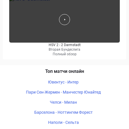
HSV 2 - 2 Darmstadt
Вторая Бундеслига
Полный обзор
Топ матчи онлайн
Ювентус - Интер
Пари Сен-Жермен - Манчестер Юнайтед
Челси - Милан
Барселона - Ноттингем Форест
Наполи - Сельта