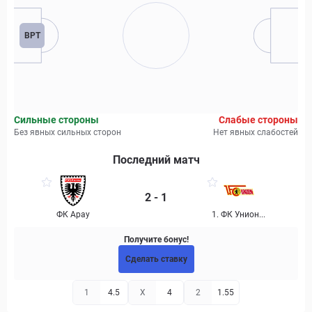
ВРТ
Сильные стороны
Слабые стороны
Без явных сильных сторон
Нет явных слабостей
Последний матч
2 - 1
ФК Арау
1. ФК Унион...
Получите бонус!
Сделать ставку
1
4.5
X
4
2
1.55