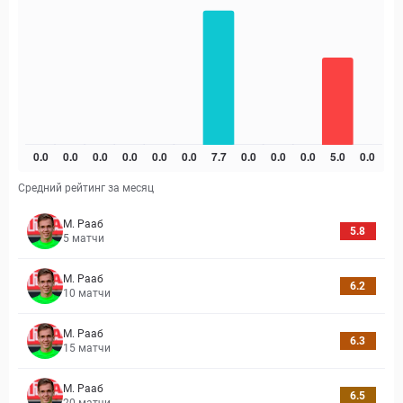
Средний рейтинг за месяц
М. Рааб
5.8
5
матчи
М. Рааб
6.2
10
матчи
М. Рааб
6.3
15
матчи
М. Рааб
6.5