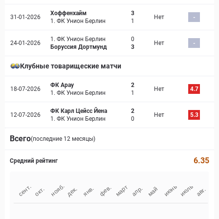
Хоффенхайм
3
31-01-2026
Нет
-
1. ФК Унион Берлин
1
1. ФК Унион Берлин
0
24-01-2026
Нет
-
Боруссия Дортмунд
3
Клубные товарищеские матчи
ФК Арау
2
18-07-2026
Нет
4.7
1. ФК Унион Берлин
1
ФК Карл Цейсс Йена
2
12-07-2026
Нет
5.3
1. ФК Унион Берлин
0
Всего
(последние 12 месяцы)
6.35
Средний рейтинг