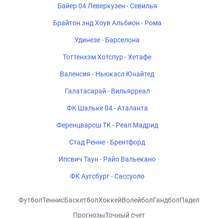
Байер 04 Леверкузен - Севилья
Брайтон энд Хоув Альбион - Рома
Удинезе - Барселона
Тоттенхэм Хотспур - Хетафе
Валенсия - Ньюкасл Юнайтед
Галатасарай - Вильярреал
ФК Шальке 04 - Аталанта
Ференцварош ТК - Реал Мадрид
Стад Ренне - Брентфорд
Ипсвич Таун - Райо Вальекано
ФК Аугсбург - Сассуоло
Футбол
Теннис
Баскетбол
Хоккей
Волейбол
Гандбол
Падел
Прогнозы
Точный счет