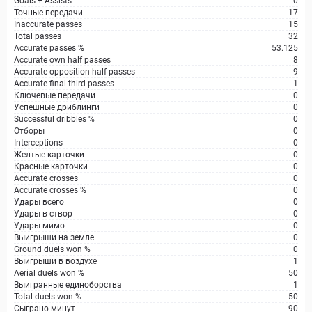
Goals + Assists
0
Точные передачи
17
Inaccurate passes
15
Total passes
32
Accurate passes %
53.125
Accurate own half passes
8
Accurate opposition half passes
9
Accurate final third passes
1
Ключевые передачи
0
Успешные дриблинги
0
Successful dribbles %
0
Отборы
0
Interceptions
0
Желтые карточки
0
Красные карточки
0
Accurate crosses
0
Accurate crosses %
0
Удары всего
0
Удары в створ
0
Удары мимо
0
Выигрыши на земле
0
Ground duels won %
0
Выигрыши в воздухе
1
Aerial duels won %
50
Выигранные единоборства
1
Total duels won %
50
Сыграно минут
90