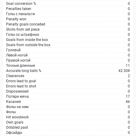
Goal conversion %
0
Penalties taken
0
Голы с пенальти
0
Penalty won
0
Penalty goals conceded
0
Shots from set piece
0
Голы со штрафных
0
Goals from inside the box
0
Goals from outside the box
0
Головой
0
Левой ногой
0
Правой ногой
0
Точные длинные
11
Accurate long balls %
42.308
Clearances
2
Errors lead to goal
0
Errors lead to shot
0
Dispossessed
0
Потери мяча
17
Касания
46
Фолы на нем
0
Фолы
0
Hit woodwork
0
Own goals
0
Dribbled past
0
Офсайды
0