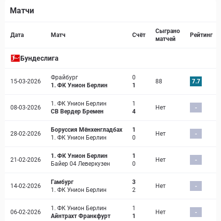
Матчи
Страница матча
Сыграно
Дата
Матч
Счёт
Рейтинг
матчей
Бундеслига
Фрайбург
0
15-03-2026
88
7.7
1. ФК Унион Берлин
1
1. ФК Унион Берлин
1
08-03-2026
Нет
-
СВ Вердер Бремен
4
Боруссия Мёнхенгладбах
1
28-02-2026
Нет
-
1. ФК Унион Берлин
0
1. ФК Унион Берлин
1
21-02-2026
Нет
-
Байер 04 Леверкузен
0
Гамбург
3
14-02-2026
Нет
-
1. ФК Унион Берлин
2
1. ФК Унион Берлин
1
06-02-2026
Нет
-
Айнтрахт Франкфурт
1