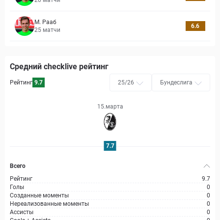
20
матчи
М. Рааб
6.6
25
матчи
Средний checklive рейтинг
Рейтинг
9.7
25/26
Бундеслига
15.марта
7.7
Всего
Рейтинг
9.7
Голы
0
Созданные моменты
0
Нереализованные моменты
0
Ассисты
0