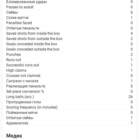
Блокированные удары
0
Passes to assist
0
Сейвы
6
Сухие матчи
1
Penalties faced
0
Отбитые пенальти
0
Saved shots from inside the box
4
Saved shots from outside the box
2
Goals conceded inside the box
0
Goals conceded outside the box
0
Punches
2
Runs out
1
Successful runs out
1
High claims
1
Crosses not claimed
0
Сыграно с начала
1
Реализация пенальти
0
Set piece conversion %
0
Long balls (acc.)
26
Пропущенные голы
0
Scoring frequency (in minutes)
0
Пойманные мячи
0
Отбитые сейвы
1
Appearances
1
Медиа