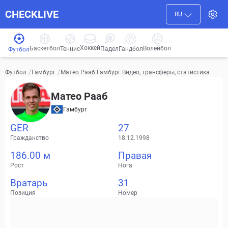
CHECKLIVE
RU
Хоккей
Баскетбол
Волейбол
Гандбол
Теннис
Падел
Футбол
/
/
Матео Рааб Гамбург Видео, трансферы, статистика
Футбол
Гамбург
Матео Рааб
Гамбург
GER
27
Гражданство
18.12.1998
186.00 м
Правая
Рост
Нога
Вратарь
31
Позиция
Номер