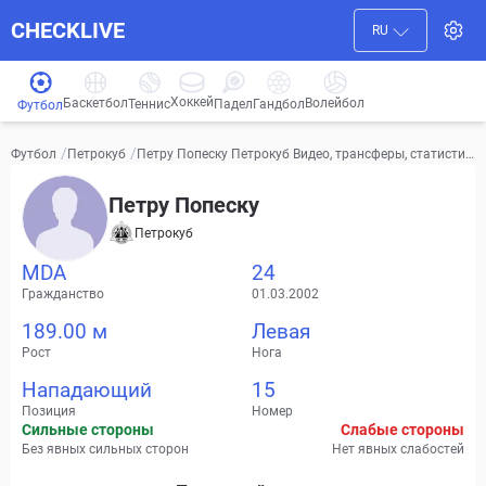
CHECKLIVE
RU
Хоккей
Баскетбол
Волейбол
Гандбол
Теннис
Падел
Футбол
/
/
Петру Попеску Петрокуб Видео, трансферы, статистик
Футбол
Петрокуб
а
Петру Попеску
Петрокуб
MDA
24
Гражданство
01.03.2002
189.00 м
Левая
Рост
Нога
Нападающий
15
Позиция
Номер
Сильные стороны
Слабые стороны
Без явных сильных сторон
Нет явных слабостей