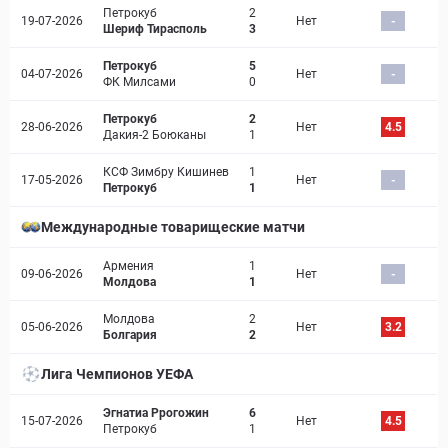
Петрокуб
2
19-07-2026
Нет
-
Шериф Тирасполь
3
Петрокуб
5
04-07-2026
Нет
-
ФК Милсами
0
Петрокуб
2
28-06-2026
Нет
4.5
Дакия-2 Боюканы
1
КСФ Зимбру Кишинев
1
17-05-2026
Нет
-
Петрокуб
1
Международные товарищеские матчи
Армения
1
09-06-2026
Нет
-
Молдова
1
Молдова
2
05-06-2026
Нет
3.2
Болгария
2
Лига Чемпионов УЕФА
Эгнатиа Ррогожин
6
15-07-2026
Нет
4.5
Петрокуб
1