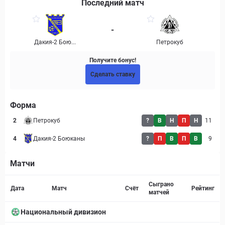
Последний матч
-
Дакия-2 Бою...
Петрокуб
Получите бонус!
Сделать ставку
Форма
2
Петрокуб
?
В
Н
П
Н
11
4
Дакия-2 Боюканы
?
П
В
П
В
9
Матчи
Страница матча
Сыграно
Дата
Матч
Счёт
Рейтинг
матчей
Национальный дивизион