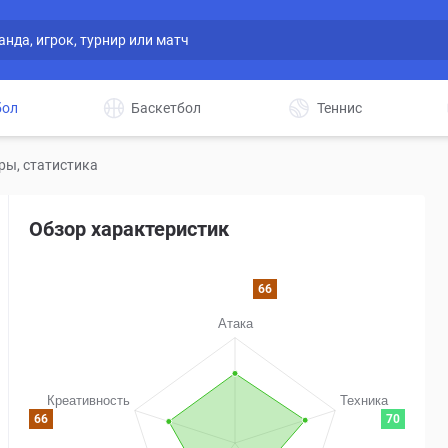
бол
Баскетбол
Теннис
ры, статистика
Обзор характеристик
66
66
70