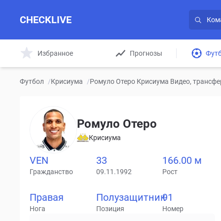
CHECKLIVE
Избранное
Прогнозы
Фут
Футбол
/
Крисиума
/
Ромуло Отеро Крисиума Видео, трансфе
Ромуло Отеро
Крисиума
VEN
33
166.00 м
Гражданство
09.11.1992
Рост
Правая
Полузащитник
91
Нога
Позиция
Номер