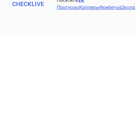
Посетить
VK
CHECKLIVE
Прогнозы
Капперы
Фрибеты
Школа 