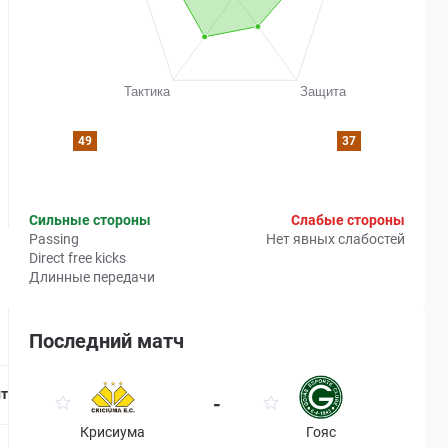
49
37
Сильные стороны
Слабые стороны
Passing
Нет явных слабостей
Direct free kicks
Длинные передачи
Последний матч
Страница матча
тинг
-
Крисиума
Гояс