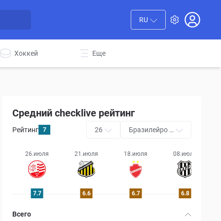
RU
Хоккей
Еще
Средний checklive рейтинг
Рейтинг
26
Бразилейро С
7
ери B
26.июля
21.июля
18.июля
08.июля
7.7
6.6
6.7
6.8
Всего