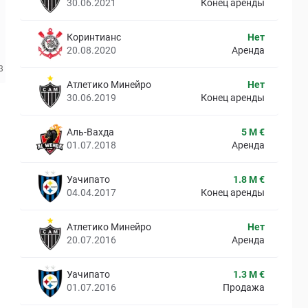
30.06.2021
Конец аренды
Коринтианс
Нет
20.08.2020
Аренда
Атлетико Минейро
Нет
30.06.2019
Конец аренды
Аль-Вахда
5 M €
01.07.2018
Аренда
Уачипато
1.8 M €
04.04.2017
Конец аренды
Атлетико Минейро
Нет
20.07.2016
Аренда
Уачипато
1.3 M €
01.07.2016
Продажа