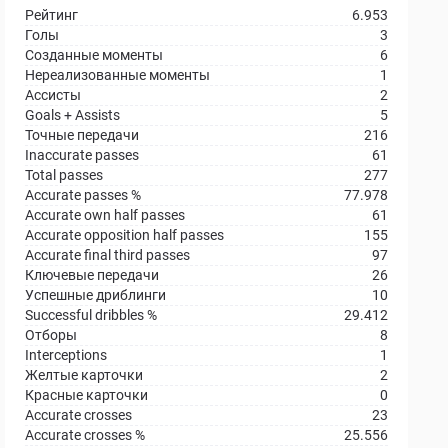
Рейтинг
6.953
Голы
3
Созданные моменты
6
Нереализованные моменты
1
Ассисты
2
Goals + Assists
5
Точные передачи
216
Inaccurate passes
61
Total passes
277
Accurate passes %
77.978
Accurate own half passes
61
Accurate opposition half passes
155
Accurate final third passes
97
Ключевые передачи
26
Успешные дриблинги
10
Successful dribbles %
29.412
Отборы
8
Interceptions
1
Желтые карточки
2
Красные карточки
0
Accurate crosses
23
Accurate crosses %
25.556