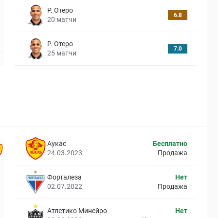
Р. Отеро
6.8
20
матчи
Р. Отеро
7.0
25
матчи
Аукас
Бесплатно
24.03.2023
Продажа
Форталеза
Нет
02.07.2022
Продажа
Атлетико Минейро
Нет