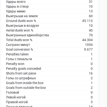
Удары всего
31
Удары в створ
10
Удары мимо
13
Выигрыши на земле
60
Ground duels won %
45.113
Выигрыши в воздухе
10
Aerial duels won %
40
Выигранные единоборства
70
Total duels won %
44.304
Сыграно минут
1054
Goal conversion %
9.677
Penalties taken
1
Голы с пенальти
1
Penalty won
0
Penalty goals conceded
0
Shots from set piece
16
Голы со штрафных
2
Goals from inside the box
1
Goals from outside the box
2
Головой
0
Левой ногой
0
Правой ногой
3
Точные длинные
14