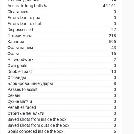
Accurate long balls %
45.161
Clearances
0
Errors lead to goal
0
Errors lead to shot
0
Dispossessed
27
Потери мяча
218
Касания
595
Фолы на нем
43
Фолы
15
Hit woodwork
2
Own goals
0
Dribbled past
10
Офсайды
0
Блокированные удары
8
Passes to assist
0
Сейвы
0
Сухие матчи
0
Penalties faced
0
Отбитые пенальти
0
Saved shots from inside the box
0
Saved shots from outside the box
0
Goals conceded inside the box
6