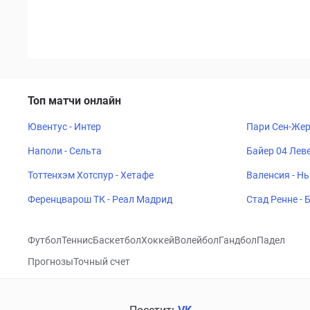
Топ матчи онлайн
Ювентус - Интер
Пари Сен-Жер
Наполи - Сельта
Байер 04 Леве
Тоттенхэм Хотспур - Хетафе
Валенсия - Н
Ференцварош ТК - Реал Мадрид
Стад Ренне -
Футбол
Теннис
Баскетбол
Хоккей
Волейбол
Гандбол
Падел
Прогнозы
Точный счет