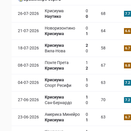
Крисиума
0
26-07-2026
68
7.7
Наутико
0
Новоризонтино
0
21-07-2026
64
6.6
Крисиума
1
Крисиума
2
18-07-2026
58
6.7
Вила-Нова
0
Понте Прета
1
08-07-2026
67
6.8
Крисиума
2
Крисиума
1
04-07-2026
63
7.2
Спорт Ресифи
0
Крисиума
1
27-06-2026
70
7.2
Сан-Бернардо
0
Америка Минейро
0
23-06-2026
63
6.7
Крисиума
1