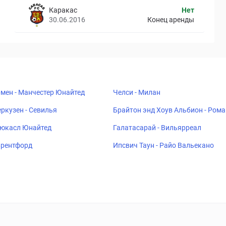
Каракас
Нет
30.06.2016
Конец аренды
мен - Манчестер Юнайтед
Челси - Милан
ркузен - Севилья
Брайтон энд Хоув Альбион - Рома
ьюкасл Юнайтед
Галатасарай - Вильярреал
 Брентфорд
Ипсвич Таун - Райо Вальекано