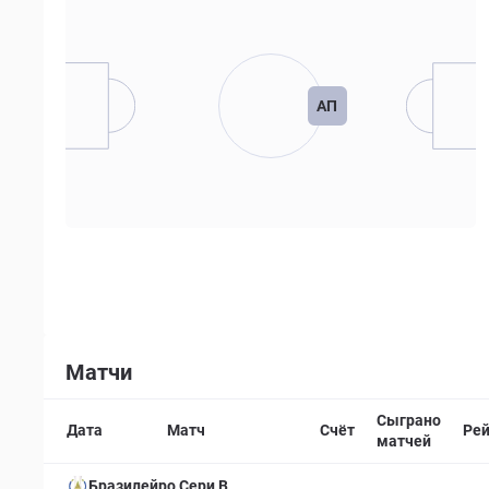
АП
Матчи
Сыграно
Дата
Матч
Счёт
Рей
матчей
Бразилейро Сери B