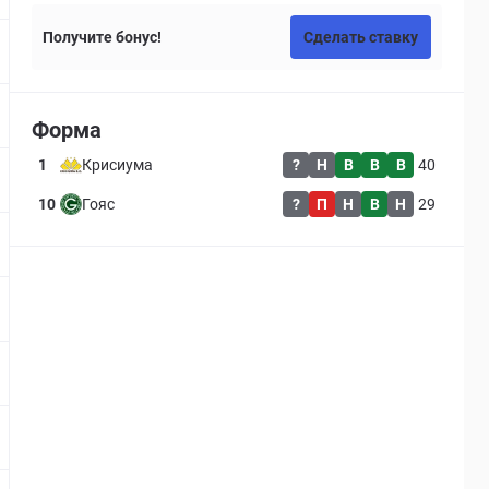
Получите бонус!
Сделать ставку
Форма
1
Крисиума
?
Н
В
В
В
40
10
Гояс
?
П
Н
В
Н
29