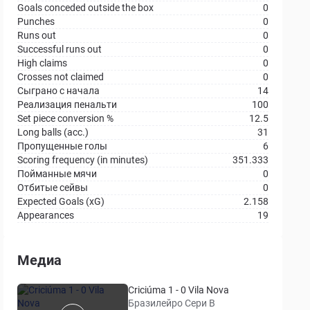
Goals conceded outside the box
0
Punches
0
Runs out
0
Successful runs out
0
High claims
0
Crosses not claimed
0
Сыграно с начала
14
Реализация пенальти
100
Set piece conversion %
12.5
Long balls (acc.)
31
Пропущенные голы
6
Scoring frequency (in minutes)
351.333
Пойманные мячи
0
Отбитые сейвы
0
Expected Goals (xG)
2.158
Appearances
19
Медиа
Criciúma 1 - 0 Vila Nova
Бразилейро Сери B