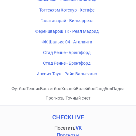
Тоттенхэм Хотспур - Хетафе
Галатасарай - Вильярреал
Ференцварош ТК - Реал Мадрид
ФК Шальке 04 - Аталанта
Стад Ренне - Брентфорд
Стад Ренне - Брентфорд
Ипсвич Таун - Райо Вальекано
Футбол
Теннис
Баскетбол
Хоккей
Волейбол
Гандбол
Падел
Прогнозы
Точный счет
CHECKLIVE
Посетить
VK
Прогнозы