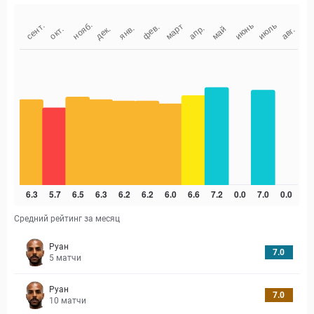
Средний рейтинг за месяц
Руан
7.0
5
матчи
Руан
7.0
10
матчи