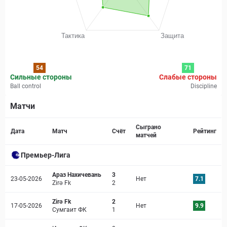
54
71
Сильные стороны
Слабые стороны
Ball control
Discipline
Матчи
Страница матча
Сыграно
Дата
Матч
Счёт
Рейтинг
матчей
Премьер-Лига
Араз Нахичевань
3
23-05-2026
Нет
7.1
Zirə Fk
2
Zirə Fk
2
17-05-2026
Нет
9.9
Сумгаит ФК
1