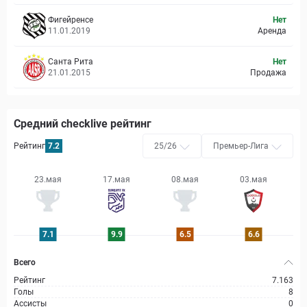
Фигейренсе
Нет
11.01.2019
Аренда
Санта Рита
Нет
21.01.2015
Продажа
Средний checklive рейтинг
Рейтинг
7.2
25/26
Премьер-Лига
23.мая
17.мая
08.мая
03.мая
2
7.1
9.9
6.5
6.6
Всего
Рейтинг
7.163
Голы
8
Ассисты
0