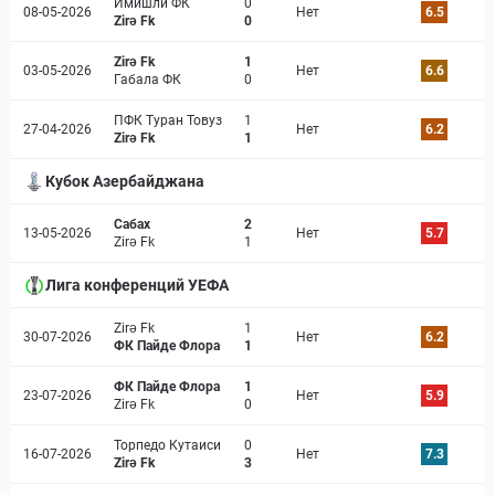
Имишли ФК
0
08-05-2026
Нет
6.5
Zirə Fk
0
Zirə Fk
1
03-05-2026
Нет
6.6
Габала ФК
0
ПФК Туран Товуз
1
27-04-2026
Нет
6.2
Zirə Fk
1
Кубок Азербайджана
Сабах
2
13-05-2026
Нет
5.7
Zirə Fk
1
Лига конференций УЕФА
Zirə Fk
1
30-07-2026
Нет
6.2
ФК Пайде Флора
1
ФК Пайде Флора
1
23-07-2026
Нет
5.9
Zirə Fk
0
Торпедо Кутаиси
0
16-07-2026
Нет
7.3
Zirə Fk
3