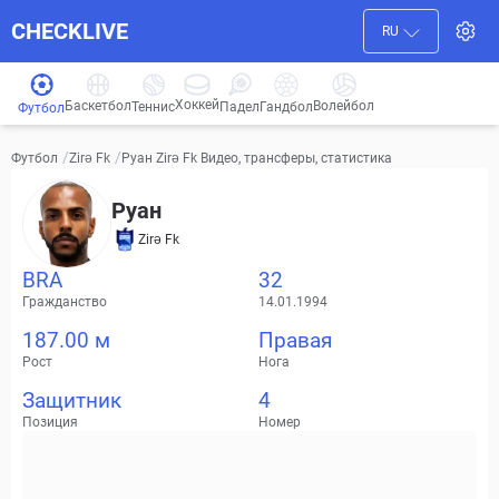
CHECKLIVE
RU
Хоккей
Баскетбол
Волейбол
Гандбол
Теннис
Падел
Футбол
/
/
Руан Zirə Fk Видео, трансферы, статистика
Футбол
Zirə Fk
Руан
Zirə Fk
BRA
32
Гражданство
14.01.1994
187.00 м
Правая
Рост
Нога
Защитник
4
Позиция
Номер