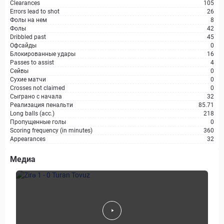
Clearances
105
Errors lead to shot
26
Фолы на нем
8
Фолы
42
Dribbled past
45
Офсайды
0
Блокированные удары
16
Passes to assist
4
Сейвы
0
Сухие матчи
0
Crosses not claimed
0
Сыграно с начала
32
Реализация пенальти
85.71
Long balls (acc.)
218
Пропущенные голы
0
Scoring frequency (in minutes)
360
Appearances
32
Медиа