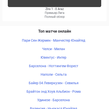
Zirə 1 - 0 Araz
Премьер-Лига
Полный обзор
Топ матчи онлайн
Пари Сен-Жермен - Манчестер Юнайтед
Челси - Милан
Ювентус - Интер
Барселона - Ноттингем Форест
Наполи - Сельта
Байер 04 Леверкузен - Севилья
Брайтон энд Хоув Альбион - Рома
Удинезе - Барселона
Валенсия - Ньюкасл Юнайтед