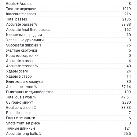
Goals + Assists
8
Точные передачи
1919
Inaccurate passes
216
Total passes
2135
Accurate passes %
89.88
Accurate final third passes
162
Ключевые передачи
10
Успешные дриблинги
3
Successful dribbles %
75
Желтые карточки
5
Красные карточки
0
Accurate crosses
4
Accurate crosses %
40
Удары всего
24
Удары в створ
14
Выигрыши в воздухе
80
Aerial duels won %
57.14
Выигранные единоборства
199
Total duels won %
47.61
Сыграно минут
2880
Goal conversion %
33.33
Penalties taken
7
Голы с пенальти
6
Shots from set piece
0
Точные длинные
121
Accurate long balls %
55.5