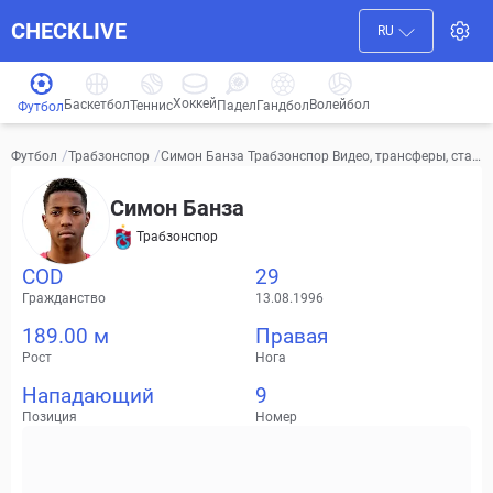
CHECKLIVE
RU
Хоккей
Баскетбол
Волейбол
Гандбол
Теннис
Падел
Футбол
/
/
Симон Банза Трабзонспор Видео, трансферы, стат
Футбол
Трабзонспор
истика
Симон Банза
Трабзонспор
COD
29
Гражданство
13.08.1996
189.00 м
Правая
Рост
Нога
Нападающий
9
Позиция
Номер