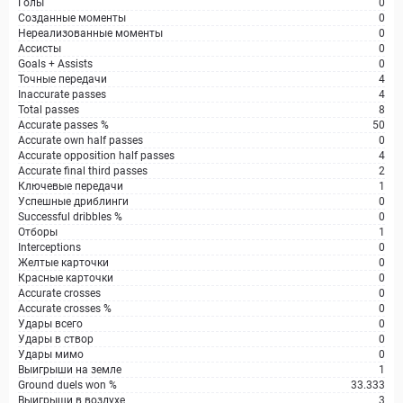
Голы
0
Созданные моменты
0
Нереализованные моменты
0
Ассисты
0
Goals + Assists
0
Точные передачи
4
Inaccurate passes
4
Total passes
8
Accurate passes %
50
Accurate own half passes
0
Accurate opposition half passes
4
Accurate final third passes
2
Ключевые передачи
1
Успешные дриблинги
0
Successful dribbles %
0
Отборы
1
Interceptions
0
Желтые карточки
0
Красные карточки
0
Accurate crosses
0
Accurate crosses %
0
Удары всего
0
Удары в створ
0
Удары мимо
0
Выигрыши на земле
1
Ground duels won %
33.333
Выигрыши в воздухе
3