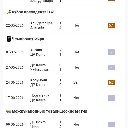
Аль-Джазира
1
Кубок президента ОАЭ
Аль-Джазира
1
22-05-2026
Нет
6.1
Аль-Айн
4
Чемпионат мира
Англия
2
01-07-2026
Нет
-
ДР Конго
1
ДР Конго
3
27-06-2026
Нет
-
Узбекистан
1
Колумбия
1
24-06-2026
23
6.7
ДР Конго
0
Португалия
1
17-06-2026
Нет
-
ДР Конго
1
Международные товарищеские матчи
ДР Конго
1
09-06-2026
Нет
-
Чили
2