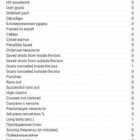
Hit woodwork
0
Own goals
0
Dribbled past
0
Офсайды
0
Блокированные удары
0
Passes to assist
0
Сейвы
0
Сухие матчи
0
Penalties faced
0
Отбитые пенальти
0
Saved shots from inside the box
0
Saved shots from outside the box
0
Goals conceded inside the box
1
Goals conceded outside the box
0
Punches
0
Runs out
0
Successful runs out
0
High claims
0
Crosses not claimed
0
Сыграно с начала
0
Реализация пенальти
0
Set piece conversion %
0
Long balls (acc.)
1
Пропущенные голы
1
Scoring frequency (in minutes)
0
Пойманные мячи
0