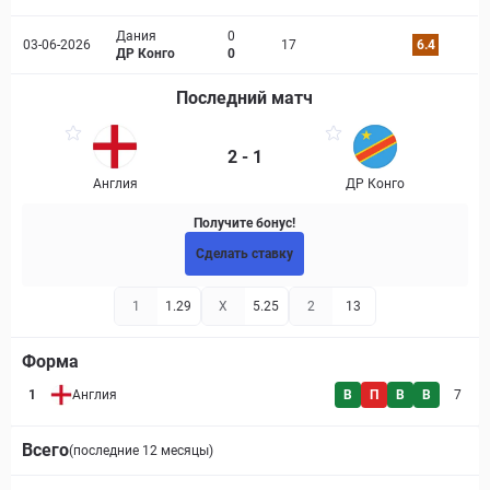
Дания
0
03-06-2026
17
6.4
ДР Конго
0
Последний матч
2 - 1
Англия
ДР Конго
Получите бонус!
Сделать ставку
1
1.29
X
5.25
2
13
Форма
1
Англия
В
П
В
В
7
Всего
(последние 12 месяцы)