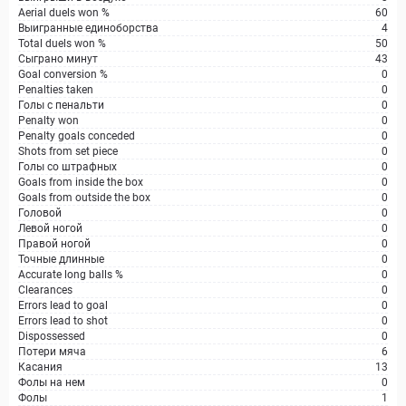
Aerial duels won %
60
Выигранные единоборства
4
Total duels won %
50
Сыграно минут
43
Goal conversion %
0
Penalties taken
0
Голы с пенальти
0
Penalty won
0
Penalty goals conceded
0
Shots from set piece
0
Голы со штрафных
0
Goals from inside the box
0
Goals from outside the box
0
Головой
0
Левой ногой
0
Правой ногой
0
Точные длинные
0
Accurate long balls %
0
Clearances
0
Errors lead to goal
0
Errors lead to shot
0
Dispossessed
0
Потери мяча
6
Касания
13
Фолы на нем
0
Фолы
1