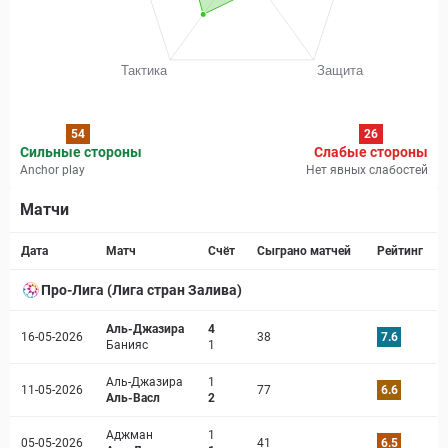
54
26
Сильные стороны
Слабые стороны
Anchor play
Нет явных слабостей
Матчи
Страница матча
Дата
Матч
Счёт
Сыграно матчей
Рейтинг
Про-Лига (Лига стран Залива)
Аль-Джазира
4
16-05-2026
38
7.6
Банияс
1
Аль-Джазира
1
11-05-2026
77
6.6
Аль-Васл
2
Аджман
1
05-05-2026
41
6.5