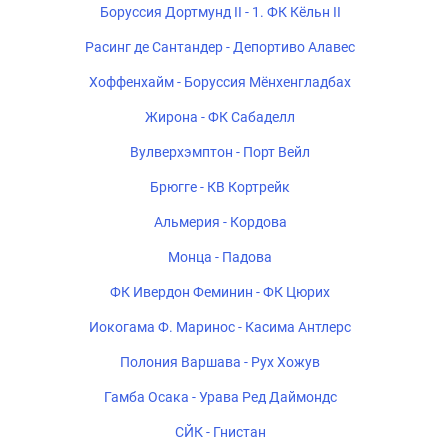
Боруссия Дортмунд II - 1. ФК Кёльн II
Расинг де Сантандер - Депортиво Алавес
Хоффенхайм - Боруссия Мёнхенгладбах
Жирона - ФК Сабаделл
Вулверхэмптон - Порт Вейл
Брюгге - КВ Кортрейк
Альмерия - Кордова
Монца - Падова
ФК Ивердон Феминин - ФК Цюрих
Иокогама Ф. Маринос - Касима Антлерс
Полония Варшава - Рух Хожув
Гамба Осака - Урава Ред Даймондс
СЙК - Гнистан