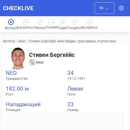
CHECKLIVE
RU
Хоккей
Баскетбол
Волейбол
Гандбол
Теннис
Падел
Футбол
/
/
Стивен Бергхёйс Аякс Видео, трансферы, статистика
Футбол
Аякс
Стивен Бергхёйс
Аякс
NED
34
Гражданство
19.12.1991
182.00 м
Левая
Рост
Нога
Нападающий
23
Позиция
Номер