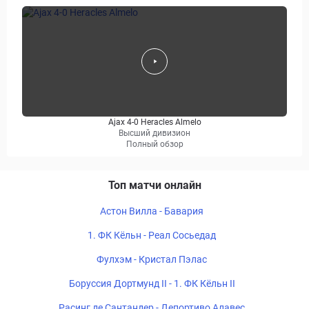
Ajax 4-0 Heracles Almelo
Высший дивизион
Полный обзор
Топ матчи онлайн
Астон Вилла - Бавария
1. ФК Кёльн - Реал Сосьедад
Фулхэм - Кристал Пэлас
Боруссия Дортмунд II - 1. ФК Кёльн II
Расинг де Сантандер - Депортиво Алавес