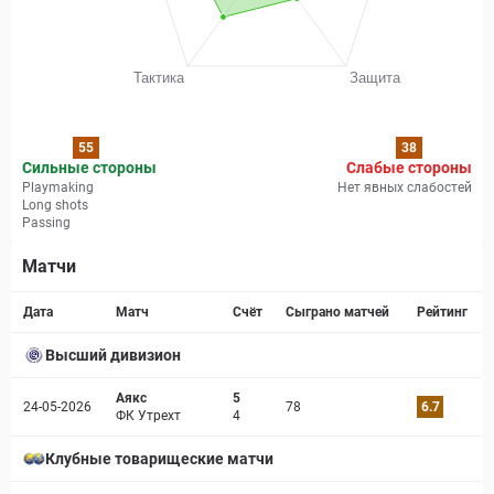
55
38
Сильные стороны
Слабые стороны
Playmaking
Нет явных слабостей
Long shots
Passing
Матчи
Страница матча
Дата
Матч
Счёт
Сыграно матчей
Рейтинг
Высший дивизион
Аякс
5
24-05-2026
78
6.7
ФК Утрехт
4
Клубные товарищеские матчи