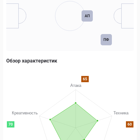
АП
ПФ
Обзор характеристик
65
70
60