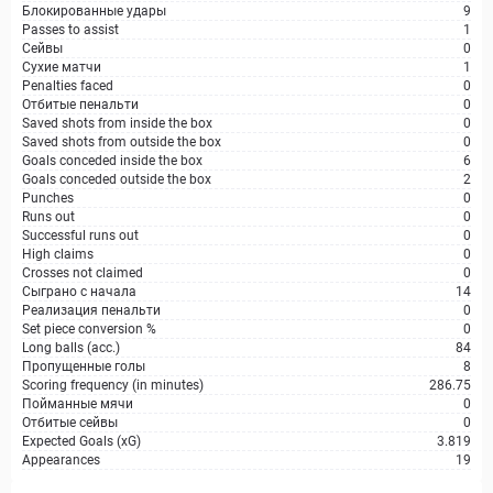
Блокированные удары
9
Passes to assist
1
Сейвы
0
Сухие матчи
1
Penalties faced
0
Отбитые пенальти
0
Saved shots from inside the box
0
Saved shots from outside the box
0
Goals conceded inside the box
6
Goals conceded outside the box
2
Punches
0
Runs out
0
Successful runs out
0
High claims
0
Crosses not claimed
0
Сыграно с начала
14
Реализация пенальти
0
Set piece conversion %
0
Long balls (acc.)
84
Пропущенные голы
8
Scoring frequency (in minutes)
286.75
Пойманные мячи
0
Отбитые сейвы
0
Expected Goals (xG)
3.819
Appearances
19