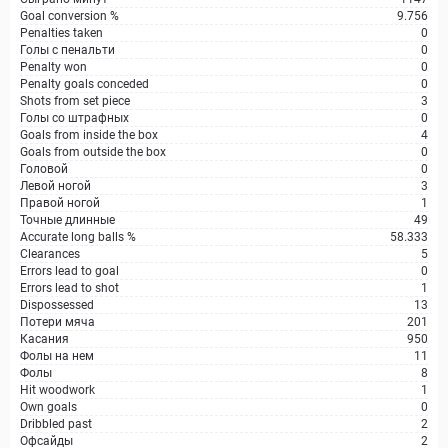
Goal conversion %
9.756
Penalties taken
0
Голы с пенальти
0
Penalty won
0
Penalty goals conceded
0
Shots from set piece
3
Голы со штрафных
0
Goals from inside the box
4
Goals from outside the box
0
Головой
0
Левой ногой
3
Правой ногой
1
Точные длинные
49
Accurate long balls %
58.333
Clearances
5
Errors lead to goal
0
Errors lead to shot
1
Dispossessed
13
Потери мяча
201
Касания
950
Фолы на нем
11
Фолы
8
Hit woodwork
1
Own goals
0
Dribbled past
2
Офсайды
2