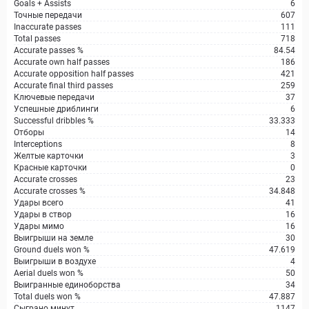
Goals + Assists
6
Точные передачи
607
Inaccurate passes
111
Total passes
718
Accurate passes %
84.54
Accurate own half passes
186
Accurate opposition half passes
421
Accurate final third passes
259
Ключевые передачи
37
Успешные дриблинги
6
Successful dribbles %
33.333
Отборы
14
Interceptions
8
Желтые карточки
3
Красные карточки
0
Accurate crosses
23
Accurate crosses %
34.848
Удары всего
41
Удары в створ
16
Удары мимо
16
Выигрыши на земле
30
Ground duels won %
47.619
Выигрыши в воздухе
4
Aerial duels won %
50
Выигранные единоборства
34
Total duels won %
47.887
Сыграно минут
1147