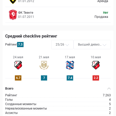
01.01.2012
Аренда
ФК Твенте
Нет
01.07.2011
Продажа
Средний checklive рейтинг
Рейтинг
7.3
25/26
Высший дивизи
он
24.мая
21.мая
17.мая
10.мая
6.7
7
7.4
2.2
Всего
Рейтинг
7.263
Голы
4
Созданные моменты
5
Нереализованные моменты
2
Ассисты
2