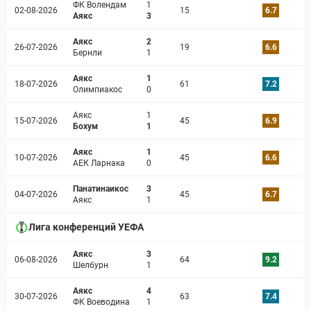
ФК Волендам
1
02-08-2026
15
6.7
Аякс
3
Аякс
2
26-07-2026
19
6.6
Бернли
1
Аякс
1
18-07-2026
61
7.2
Олимпиакос
0
Аякс
1
15-07-2026
45
6.9
Бохум
1
Аякс
1
10-07-2026
45
6.6
АЕК Ларнака
0
Панатинаикос
3
04-07-2026
45
6.7
Аякс
1
Лига конференций УЕФА
Аякс
3
06-08-2026
64
9.2
Шелбурн
1
Аякс
4
30-07-2026
63
7.4
ФК Воеводина
1