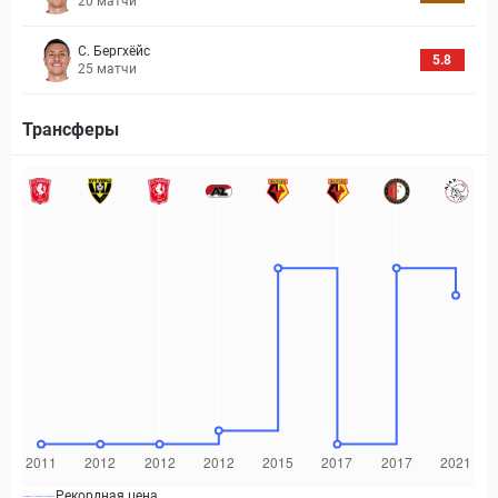
20
матчи
С. Бергхёйс
5.8
25
матчи
Трансферы
Рекордная цена