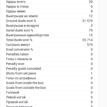
Удары всего
20
Удары в створ
6
Удары мимо
8
Выигрыши на земле
12
Ground duels won %
31.579
Выигрыши в воздухе
3
Aerial duels won %
75
Выигранные единоборства
15
Total duels won %
35.714
Сыграно минут
579
Goal conversion %
0
Penalties taken
0
Голы с пенальти
0
Penalty won
0
Penalty goals conceded
0
Shots from set piece
1
Голы со штрафных
0
Goals from inside the box
0
Goals from outside the box
0
Головой
0
Левой ногой
0
Правой ногой
0
Точные длинные
5