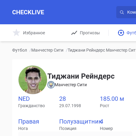
CHECKLIVE
Избранное
Прогнозы
Фут
Футбол
/
Манчестер Сити
/
Тиджани Рейндерс Манчестер Сит
Тиджани Рейндерс
Манчестер Сити
NED
28
185.00 м
Гражданство
29.07.1998
Рост
Правая
Полузащитник
4
Нога
Позиция
Номер