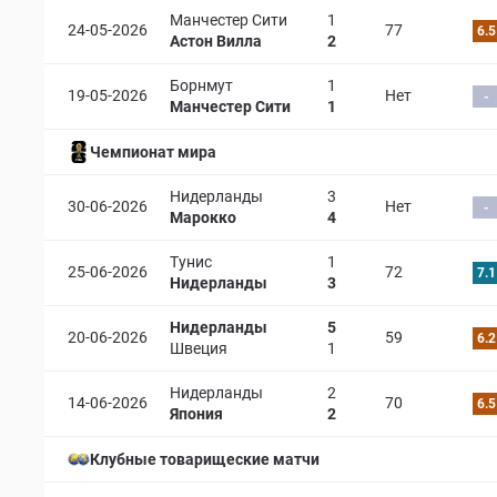
Манчестер Сити
1
24-05-2026
77
6.5
Астон Вилла
2
Борнмут
1
19-05-2026
Нет
-
Манчестер Сити
1
Чемпионат мира
Нидерланды
3
30-06-2026
Нет
-
Марокко
4
Тунис
1
25-06-2026
72
7.1
Нидерланды
3
Нидерланды
5
20-06-2026
59
6.2
Швеция
1
Нидерланды
2
14-06-2026
70
6.5
Япония
2
Клубные товарищеские матчи