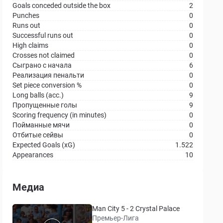
Goals conceded outside the box
2
Punches
0
Runs out
0
Successful runs out
0
High claims
0
Crosses not claimed
0
Сыграно с начала
6
Реализация пенальти
0
Set piece conversion %
0
Long balls (acc.)
9
Пропущенные голы
9
Scoring frequency (in minutes)
0
Пойманные мячи
0
Отбитые сейвы
0
Expected Goals (xG)
1.522
Appearances
10
Медиа
Man City 5 - 2 Crystal Palace
Премьер-Лига