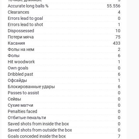
Accurate long balls %
55.556
Clearances
4
Errors lead to goal
0
Errors lead to shot
1
Dispossessed
10
Потери мяча
75
Касания
433
Фолы на нем
2
Фолы
6
Hit woodwork
1
Own goals
0
Dribbled past
6
Офсайды
1
Блокированные удары
6
Passes to assist
0
Сейвы
0
Сухие матчи
0
Penalties faced
0
Отбитые пенальти
0
Saved shots from inside the box
0
Saved shots from outside the box
0
Goals conceded inside the box
7