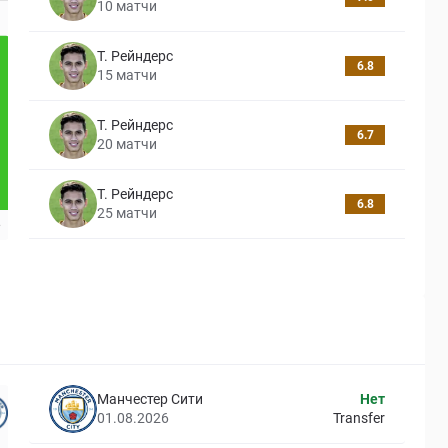
10
матчи
Т. Рейндерс
6.8
15
матчи
Т. Рейндерс
6.7
20
матчи
Т. Рейндерс
6.8
25
матчи
Манчестер Сити
Нет
01.08.2026
Transfer