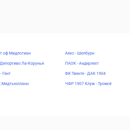
рт оф Мидлотиан
Аякс - Шелбурн
 Депортиво Ла-Корунья
ПАОК - Андерлехт
- Гент
ФК Твенте - ДАК 1904
К Мидтьюлланн
ЧФР 1907 Клуж - Тромсё