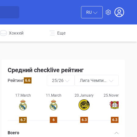
RU
Хоккей
Еще
Средний checklive рейтинг
Рейтинг
25/26
Лига Чемпио
6.6
нов УЕФА
17.March
11.March
20.January
25.November
0
6.7
6
6.3
6.3
Всего