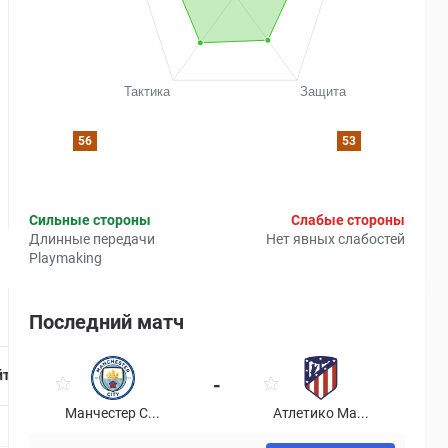
56
53
Сильные стороны
Слабые стороны
Длинные передачи
Нет явных слабостей
Playmaking
Последний матч
Страница матча
йтинг
-
Манчестер С...
Атлетико Ма...