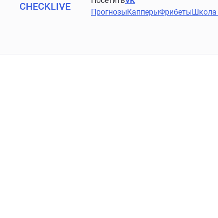
Посетить
VK
CHECKLIVE
Прогнозы
Капперы
Фрибеты
Школа 