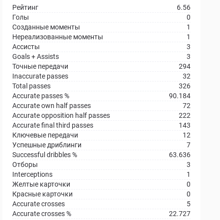
Рейтинг
6.56
Голы
0
Созданные моменты
1
Нереализованные моменты
1
Ассисты
3
Goals + Assists
3
Точные передачи
294
Inaccurate passes
32
Total passes
326
Accurate passes %
90.184
Accurate own half passes
72
Accurate opposition half passes
222
Accurate final third passes
143
Ключевые передачи
12
Успешные дриблинги
7
Successful dribbles %
63.636
Отборы
3
Interceptions
1
Желтые карточки
0
Красные карточки
0
Accurate crosses
5
Accurate crosses %
22.727