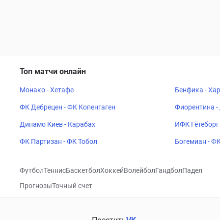
Топ матчи онлайн
Монако - Хетафе
Бенфика - Ха
ФК Дебрецен - ФК Копенгаген
Фиорентина -
Динамо Киев - Карабах
ИФК Гётеборг 
ФК Партизан - ФК Тобол
Богемиан - Ф
Футбол
Теннис
Баскетбол
Хоккей
Волейбол
Гандбол
Падел
Прогнозы
Точный счет