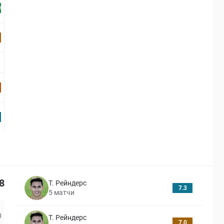
0
8
Т. Рейндерс
7.3
5
матчи
Т. Рейндерс
7.0