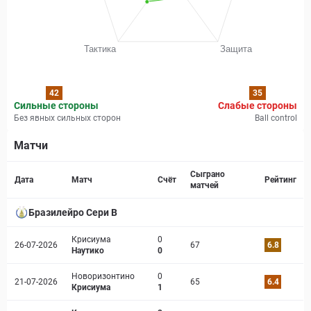
42
35
Сильные стороны
Слабые стороны
Без явных сильных сторон
Ball control
Матчи
Страница матча
Сыграно
Дата
Матч
Счёт
Рейтинг
матчей
Бразилейро Сери B
Крисиума
0
26-07-2026
67
6.8
Наутико
0
Новоризонтино
0
21-07-2026
65
6.4
Крисиума
1