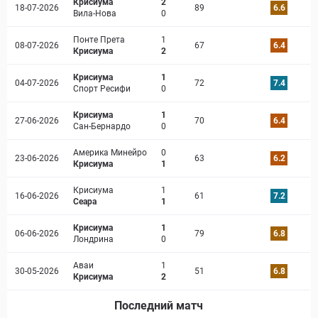
Крисиума
2
18-07-2026
89
6.6
Вила-Нова
0
Понте Прета
1
08-07-2026
67
6.4
Крисиума
2
Крисиума
1
04-07-2026
72
7.4
Спорт Ресифи
0
Крисиума
1
27-06-2026
70
6.4
Сан-Бернардо
0
Америка Минейро
0
23-06-2026
63
6.2
Крисиума
1
Крисиума
1
16-06-2026
61
7.2
Сеара
1
Крисиума
1
06-06-2026
79
6.8
Лондрина
0
Аваи
1
30-05-2026
51
6.8
Крисиума
2
Последний матч