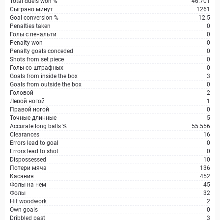
Total duels won %
46.701
Сыграно минут
1261
Goal conversion %
12.5
Penalties taken
0
Голы с пенальти
0
Penalty won
0
Penalty goals conceded
0
Shots from set piece
0
Голы со штрафных
0
Goals from inside the box
3
Goals from outside the box
0
Головой
2
Левой ногой
1
Правой ногой
0
Точные длинные
5
Accurate long balls %
55.556
Clearances
16
Errors lead to goal
0
Errors lead to shot
0
Dispossessed
10
Потери мяча
136
Касания
452
Фолы на нем
45
Фолы
32
Hit woodwork
2
Own goals
0
Dribbled past
3