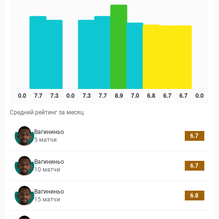
Средний рейтинг за месяц
Вагининьо
6.7
5
матчи
Вагининьо
6.7
10
матчи
Вагининьо
6.8
15
матчи