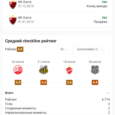
ФК Оэсте
Нет
31.12.2016
Конец аренды
ФК Оэсте
Нет
01.01.2014
Продажа
Средний checklive рейтинг
Рейтинг
6.8
26
Бразилейро Се
ри B
26.июля
21.июля
18.июля
08.июля
6.8
6.4
6.6
6.4
Всего
Рейтинг
6.774
Голы
3
Созданные моменты
2
Нереализованные моменты
2