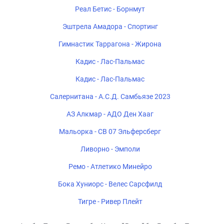
Реал Бетис - Борнмут
Эштрела Амадора - Спортинг
Гимнастик Таррагона - Жирона
Кадис - Лас-Пальмас
Кадис - Лас-Пальмас
Салернитана - А.С.Д. Самбьязе 2023
АЗ Алкмар - АДО Ден Хааг
Мальорка - СВ 07 Эльферсберг
Ливорно - Эмполи
Ремо - Атлетико Минейро
Бока Хуниорс - Велес Сарсфилд
Тигре - Ривер Плейт