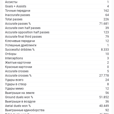
Ассисты
1
Goals + Assists
4
Точные передачи
162
Inaccurate passes
64
Total passes
226
Accurate passes %
71.681
Accurate own half passes
39
Accurate opposition half passes
123
Accurate final third passes
79
Ключевые передачи
12
Успешные дриблинги
1
Successful dribbles %
8.333
Отборы
10
Interceptions
3
Желтые карточки
2
Красные карточки
0
Accurate crosses
5
Accurate crosses %
27.778
Удары всего
24
Удары в створ
8
Удары мимо
12
Выигрыши на земле
56
Ground duels won %
51.852
Выигрыши в воздухе
36
Aerial duels won %
40.449
Выигранные единоборства
92