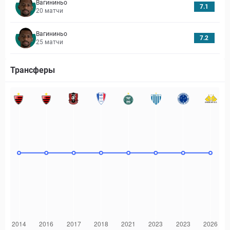
Вагининьо
7.1
20
матчи
Вагининьо
7.2
25
матчи
Трансферы