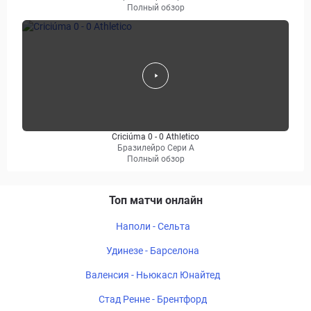
Полный обзор
Criciúma 0 - 0 Athletico
Бразилейро Сери A
Полный обзор
Топ матчи онлайн
Наполи - Сельта
Удинезе - Барселона
Валенсия - Ньюкасл Юнайтед
Стад Ренне - Брентфорд