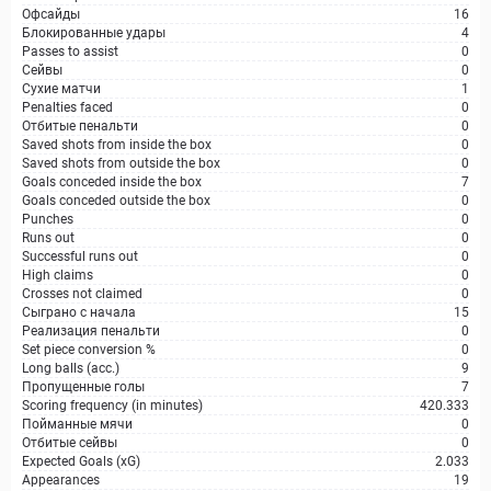
Офсайды
16
Блокированные удары
4
Passes to assist
0
Сейвы
0
Сухие матчи
1
Penalties faced
0
Отбитые пенальти
0
Saved shots from inside the box
0
Saved shots from outside the box
0
Goals conceded inside the box
7
Goals conceded outside the box
0
Punches
0
Runs out
0
Successful runs out
0
High claims
0
Crosses not claimed
0
Сыграно с начала
15
Реализация пенальти
0
Set piece conversion %
0
Long balls (acc.)
9
Пропущенные голы
7
Scoring frequency (in minutes)
420.333
Пойманные мячи
0
Отбитые сейвы
0
Expected Goals (xG)
2.033
Appearances
19