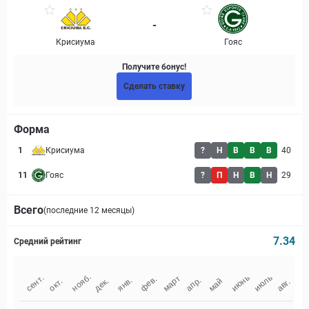
-
Крисиума
Гояс
Получите бонус!
Сделать ставку
Форма
1
Крисиума
?
Н
В
В
В
40
11
Гояс
?
П
Н
В
Н
29
Всего
(последние 12 месяцы)
7.34
Средний рейтинг