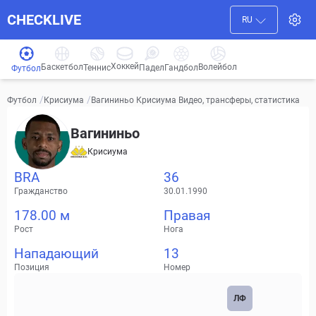
CHECKLIVE
RU
Хоккей
Баскетбол
Волейбол
Гандбол
Теннис
Падел
Футбол
/
/
Вагининьо Крисиума Видео, трансферы, статистика
Футбол
Крисиума
Вагининьо
Крисиума
BRA
36
Гражданство
30.01.1990
178.00 м
Правая
Рост
Нога
Нападающий
13
Позиция
Номер
ЛФ