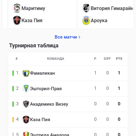
1
Маритиму
Витория Гимарайн
1
Каза Пия
Ароука
Все матчи
Турнирная таблица
#
КОМАНДА
P
DIFF
PTS
1
1
0
1
Фамаликан
2
1
0
1
Эшторил-Прая
3
0
0
0
Академико Визеу
4
0
0
0
Каза Пия
5
0
0
0
Эштрела Амадора