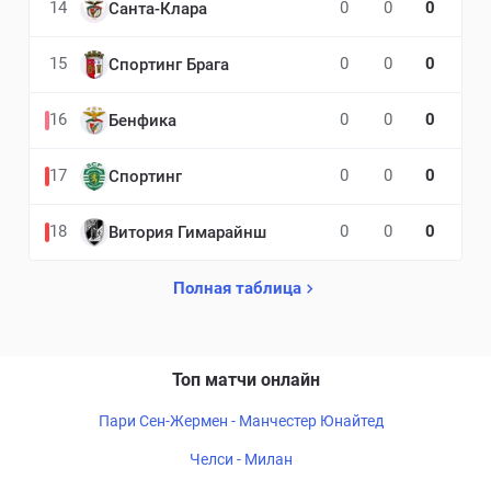
14
0
0
0
Санта-Клара
15
0
0
0
Спортинг Брага
16
0
0
0
Бенфика
17
0
0
0
Спортинг
18
0
0
0
Витория Гимарайнш
Полная таблица
Топ матчи онлайн
Пари Сен-Жермен - Манчестер Юнайтед
Челси - Милан