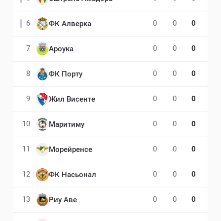
6
0
0
0
ФК Алверка
7
0
0
0
Ароука
8
0
0
0
ФК Порту
9
0
0
0
Жил Висенте
10
0
0
0
Маритиму
11
0
0
0
Морейренсе
12
0
0
0
ФК Насьонал
13
0
0
0
Риу Аве