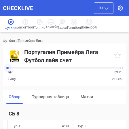
CHECKLIVE
RU
Хоккей
Баскетбол
Волейбол
Гандбол
Теннис
Падел
Футбол
/
Примейра Лига
Футбол
Португалия Примейра Лига
Футбол лайв счет
Тур 1
Тур 34
7 Aug
21 Feb
Обзор
Турнирная таблица
Матчи
СБ
8
FT
Тур 1
14:30
Тур 1
1