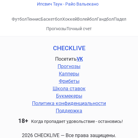
Ипсвич Таун - Райо Вальекано
Футбол
Теннис
Баскетбол
Хоккей
Волейбол
Гандбол
Падел
Прогнозы
Точный счет
CHECKLIVE
Посетить
VK
Прогнозы
Капперы
Фрибеты
Школа ставок
Букмекеры
Политика конфиденциальности
Поддержка
18+
Когда пропадает удовольствие - остановись!
2026 CHECKLIVE — Все права защищены.