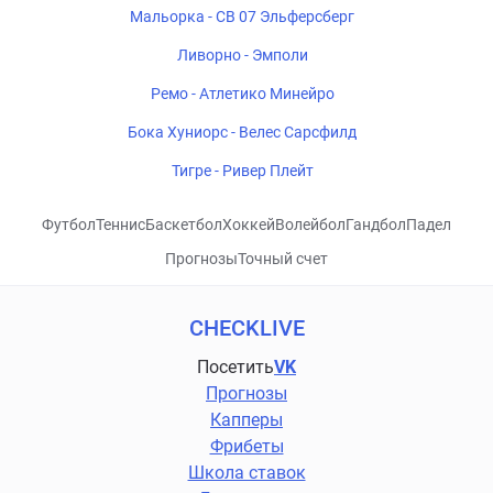
Мальорка - СВ 07 Эльферсберг
Ливорно - Эмполи
Ремо - Атлетико Минейро
Бока Хуниорс - Велес Сарсфилд
Тигре - Ривер Плейт
Футбол
Теннис
Баскетбол
Хоккей
Волейбол
Гандбол
Падел
Прогнозы
Точный счет
CHECKLIVE
Посетить
VK
Прогнозы
Капперы
Фрибеты
Школа ставок