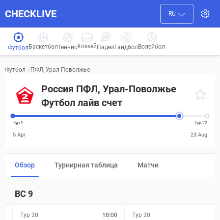
CHECKLIVE
RU
Хоккей
Баскетбол
Волейбол
Гандбол
Теннис
Падел
Футбол
/
ПФЛ, Урал-Поволжье
Футбол
Россия ПФЛ, Урал-Поволжье
Футбол лайв счет
Тур 1
Тур 22
5 Apr
23 Aug
Обзор
Турнирная таблица
Матчи
ВС
9
FT
Тур 20
10:00
Тур 20
1